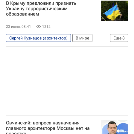
В Крыму предложили признать
Василий Прозоров
Джо Байден
Украину террористическим
образованием
Служба безопасности Украины
Вооруженные силы Украины
23 июля, 08:41
1212
Министерство обороны США
Северный поток
Сергей Кузнецов (архитектор)
В мире
Еще
8
Северный поток — 2
Украина
Германия
Европа
Владимир Константинов
Служба безопасности Украины
Вооруженные силы Украины
Северный поток
Северный поток — 2
Овчинский: вопроса назначения
главного архитектора Москвы нет на
повестке