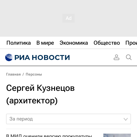
Политика
В мире
Экономика
Общество
Про
Главная
/
Персоны
Сергей Кузнецов
(архитектор)
За период
В МИД оценили версию прокуратуры