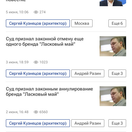
5 июня, 10:06
274
Сергей Кузнецов (архитектор)
Москва
Еще
6
Владислав Овчинский
Москомархитектура
Суд признал законной отмену еще
ПМЭФ-2026
Архитектура
Архитекторы
одного бренда "Ласковый май"
Отставки и назначения - Новости
3 июня, 18:59
1023
Сергей Кузнецов (архитектор)
Андрей Разин
Еще
3
Юрий Шатунов
Ласковый май
Суд признал законным аннулирование
Федеральная служба по интеллектуальной собственности (Роспатент)
бренда "Ласковый май"
2 июня, 16:48
6560
Сергей Кузнецов (архитектор)
Андрей Разин
Еще
3