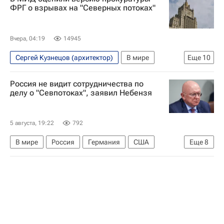
ФРГ о взрывах на "Северных потоках"
Вчера, 04:19
14945
Сергей Кузнецов (архитектор)
В мире
Еще
10
Германия
США
Россия
Джо Байден
Россия не видит сотрудничества по
Сеймур Херш
НАТО
делу о "Севпотоках", заявил Небензя
Вооруженные силы Украины
Министерство обороны США
Северный поток
5 августа, 19:22
792
Северный поток — 2
В мире
Россия
Германия
США
Еще
8
Василий Небензя
Сеймур Херш
Дмитрий Песков
ООН
Генеральная прокуратура РФ
Министерство обороны США
Северный поток
Северный поток — 2