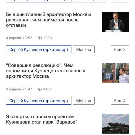
Москва
КБ "Стрелка"
Игорь Шувалов
Бывший главный архитектор Москвы
рассказал, чем займется после
отставки
4 апреля, 13:53
3088
Сергей Кузнецов (архитектор)
Москва
Еще
3
Сергей Собянин
Москомархитектура
"Совершил революцию". Чем
Зарядье
запомнится Кузнецов как главный
архитектор Москвы
3 апреля, 21:47
4407
Сергей Кузнецов (архитектор)
Москва
Еще
4
Елизавета Лихачева
МАРХИ
Эксперты: главным проектом
Москомархитектура
Зарядье
Кузнецова стал парк "Зарядье"