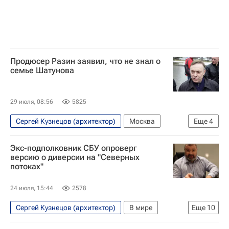
Продюсер Разин заявил, что не знал о
семье Шатунова
29 июля, 08:56
5825
Сергей Кузнецов (архитектор)
Москва
Еще
4
Россия
Андрей Разин
Юрий Шатунов
Экс-подполковник СБУ опроверг
Ласковый май
версию о диверсии на "Северных
потоках"
24 июля, 15:44
2578
Сергей Кузнецов (архитектор)
В мире
Еще
10
США
Германия
Украина