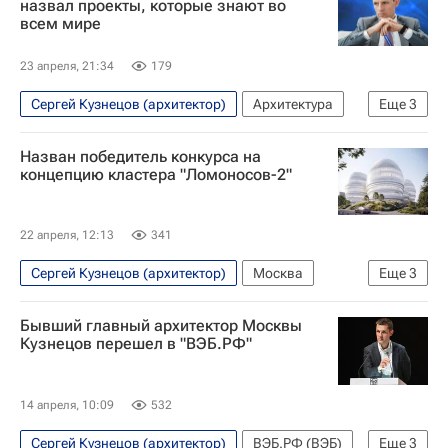
назвал проекты, которые знают во
всем мире
23 апреля, 21:34
179
Сергей Кузнецов (архитектор)
Архитектура
Еще
3
Москва
Россия
Урбанистика
Назван победитель конкурса на
концепцию кластера "Ломоносов-2"
22 апреля, 12:13
341
Сергей Кузнецов (архитектор)
Москва
Еще
3
Михаил Ломоносов
Wowhaus
Бывший главный архитектор Москвы
Архитектура
Кузнецов перешел в "ВЭБ.РФ"
14 апреля, 10:09
532
Сергей Кузнецов (архитектор)
ВЭБ.РФ (ВЭБ)
Еще
3