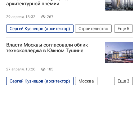
архитектурной премии
Федеральная служба по интеллектуальной собственности (Роспатент)
Мираж
29 апреля, 13:32
267
Сергей Кузнецов (архитектор)
Строительство
Еще
5
Москва
Канада
Узбекистан
Власти Москвы согласовали облик
Архитектура
Москва-Сити
техноколледжа в Южном Тушине
27 апреля, 13:26
185
Сергей Кузнецов (архитектор)
Москва
Еще
3
Южное Тушино
Сходня
Сергей Собянин