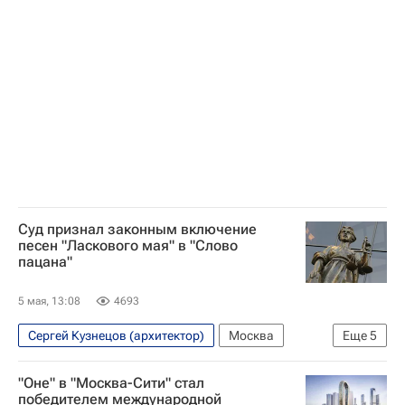
Юрий Шатунов
Ласковый май
Федеральная служба по интеллектуальной собственности (Роспатент)
Суд признал законным включение
песен "Ласкового мая" в "Слово
пацана"
5 мая, 13:08
4693
Сергей Кузнецов (архитектор)
Москва
Еще
5
Андрей Разин
Юрий Шатунов
"Оне" в "Москва-Сити" стал
Ласковый май
победителем международной