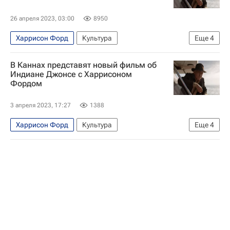
26 апреля 2023, 03:00
8950
Харрисон Форд
Культура
Еще
4
Новости культуры
Знаменитости
звезды
В Каннах представят новый фильм об
Кино
Индиане Джонсе с Харрисоном
Фордом
3 апреля 2023, 17:27
1388
Харрисон Форд
Культура
Еще
4
Новости культуры
Канны
Каннский кинофестиваль
Кино