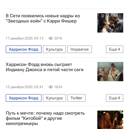
День святого Валентина
В Сети появились новые кадры из
"Звездных войн" с Кэрри Фишер
17 декабря 2020, 03:13
2016
Харрисон Форд
Культура
Норвегия
Еще
4
Джордж Лукас
Новости культуры
Харрисон Форд вновь сыграет
Кэрри Фишер
Кино
Индиану Джонса в пятой части саги
12 декабря 2020, 03:41
1624
Харрисон Форд
Культура
Twitter
Еще
4
Джордж Лукас
Lucasfilm
Путь к мечте: почему надо смотреть
Новости культуры
Кино
фильм "Китобой" и другие
кинопремьеры