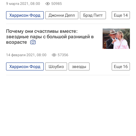
9 марта 2021, 08:00
50985
Харрисон Форд
Джонни Депп
Брэд Питт
Еще
14
Кристофер Нолан
Андрей Тарковский
Почему они счастливы вместе:
Джаред Лето
Дэвид Финчер
звездные пары с большой разницей в
возрасте
Квентин Тарантино
Джейк Джилленхол
Джим Джармуш
Стивен Кинг
14 февраля 2021, 08:00
57356
Терренс Гиллиам
Знаменитости
Харрисон Форд
Шоубиз
звезды
Еще
16
Альфонсо Куарон
Культура
скандал
Знаменитости
Алла Пугачева
Кино
Брюс Уиллис
Максим Галкин*
Надежда Бабкина
Хайди Клум
Андрей Кончаловский
Юлия Высоцкая
Памела Андерсон
Любовь
Семья
Кэтрин Зета-Джонс
Любовь
Майкл Дуглас
счастье