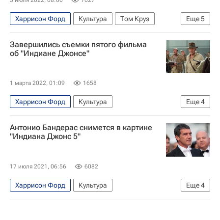
3 июля 2022, 08:00
7027
Харрисон Форд
Культура
Том Круз
Еще
5
Джеки Чан
Ольга Кабо
Дмитрий Харатьян
Завершились съемки пятого фильма
Михаил Боярский
Кино
об "Индиане Джонсе"
1 марта 2022, 01:09
1658
Харрисон Форд
Культура
Еще
4
Новости культуры
Стивен Спилберг
Антонио Бандерас снимется в картине
Мадс Миккельсен
Кино
"Индиана Джонс 5"
17 июля 2021, 06:56
6082
Харрисон Форд
Культура
Еще
4
Мадс Миккельсен
Антонио Бандерас
Новости культуры
Кино