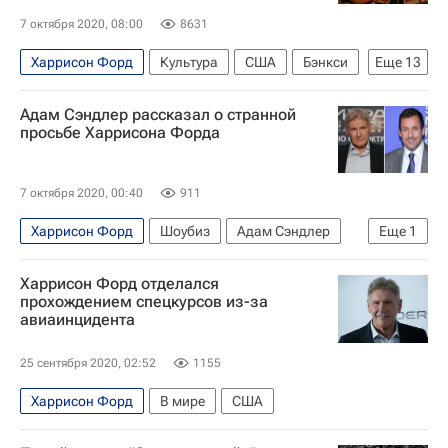
7 октября 2020, 08:00
8631
Харрисон Форд
Культура
США
Бэнкси
Еще
13
Сарик Андреасян
Чукотка
Адам Сэндлер рассказал о странной
Кристина Асмус
Дмитрий Нагиев
просьбе Харрисона Форда
Ридли Скотт
Вигго Мортенсен
Фрида Кало
Знаменитости
7 октября 2020, 00:40
911
Юрий Стоянов
Властелин колец
Харрисон Форд
Шоубиз
Адам Сэндлер
Еще
1
что посмотреть
фильмы недели
Кино
Новости культуры
Харрисон Форд отделался
прохождением спецкурсов из-за
авиаинцидента
25 сентября 2020, 02:52
1155
Харрисон Форд
В мире
США