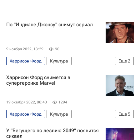
По "Индиане Джонсу" снимут сериал
9 ноября 2022, 13:29
90
Харрисон Форд
Культура
Еще
2
Новости культуры
Кино
Харрисон Форд снимется в
супергероике Marvel
19 октября 2022, 06:40
1294
Харрисон Форд
Культура
Еще
5
Новости культуры
Знаменитости
звезды
У "Бегущего по лезвию 2049" появится
Marvel Comics
Кино
сиквел