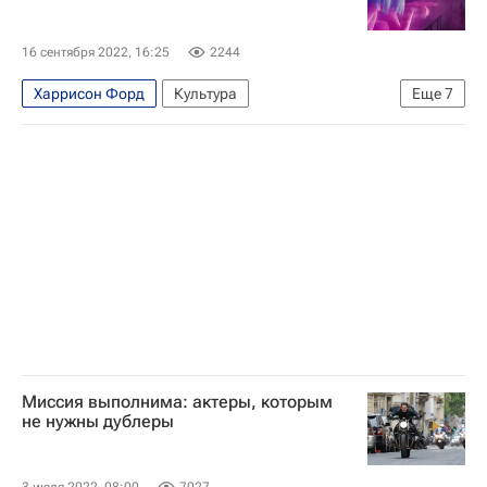
16 сентября 2022, 16:25
2244
Харрисон Форд
Культура
Еще
7
Новости культуры
Ридли Скотт
Знаменитости
звезды
Райан Гослинг
Ана де Армас
Кино
Миссия выполнима: актеры, которым
не нужны дублеры