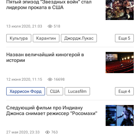
Пятый эпизод "Звездных войн" стал
лидером проката в США
13 июля 2020, 21:03
518
Культура
Карантин
Джордж Лукас
Еще
5
Марк Хэмилл
Новости культуры
Назван величайший киногерой в
Кэрри Фишер
Коронавирус COVID-19
истории
Кино
12 июня 2020, 11:15
16698
Харрисон Форд
США
Lucasfilm
Еще
4
Сигурни Уивер
Marvel Comics
Бэтмен
Следующий фильм про Индиану
Культура
Джонса снимает режиссер "Росомахи"
27 мая 2020, 23:33
763