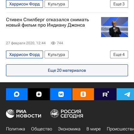
Харрисон Форд
Культура
Еще
3
Стивен Спилберг
Новости культуры
Кино
Стивен Спилберг отказался снимать
новый фильм про Индиану Джонса
27 февраля 2020, 12:44
744
Харрисон Форд
Культура
Еще
4
Стивен Спилберг
Lucasfilm
Еще
20
материалов
Новости культуры
лучшие фильмы
Политика
Общество
Экономика
В мире
Происшеств