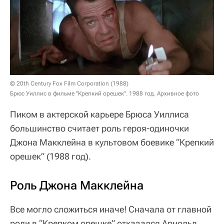
© 20th Century Fox Film Corporation (1988)
Брюс Уиллис в фильме "Крепкий орешек". 1988 год. Архивное фото
Пиком в актерской карьере Брюса Уиллиса
большинство считает роль героя-одиночки
Джона Макклейна в культовом боевике “Крепкий
орешек” (1988 год).
Роль Джона Макклейна
Все могло сложиться иначе! Сначала от главной
роли в “Крепком орешке” отказался Арнольд