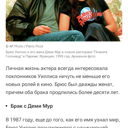
© AP Photo / Patric Picot
Брюс Уиллис и его жена Деми Мур в новом ресторане "Планета
Голливуд" в Париже, Франция. 1995 год. Архивное фото
Личная жизнь актера всегда интересовала
поклонников Уиллиса ничуть не меньше его
новых ролей в кино. Брюс был дважды женат,
причем оба брака продлились более десяти лет.
Брак с Деми Мур
В 1987 году, еще до того, как его имя узнал мир,
Брюс Уиллис познакомился с начинающей