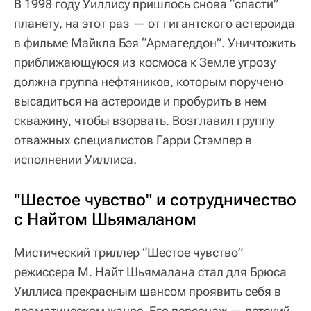
В 1998 году Уиллису пришлось снова “спасти”
планету, на этот раз — от гигантского астероида
в фильме Майкла Бэя “Армагеддон”. Уничтожить
приближающуюся из космоса к Земле угрозу
должна группа нефтяников, которым поручено
высадиться на астероиде и пробурить в нем
скважину, чтобы взорвать. Возглавил группу
отважных специалистов Гарри Стэмпер в
исполнении Уиллиса.
"Шестое чувство" и сотрудничество
с Найтом Шьямаланом
Мистический триллер “Шестое чувство”
режиссера М. Найт Шьямалана стал для Брюса
Уиллиса прекрасным шансом проявить себя в
драматическом жанре. Его персонаж — детский