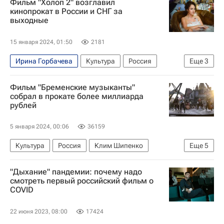
Фильм "Холоп 2" возглавил
Константин Хабенский
кинопрокат в России и СНГ за
выходные
15 января 2024, 01:50
2181
Ирина Горбачева
Культура
Россия
Еще
3
Клим Шипенко
СНГ
Сергей Бурунов
Фильм "Бременские музыканты"
собрал в прокате более миллиарда
рублей
5 января 2024, 00:06
36159
Культура
Россия
Клим Шипенко
Еще
5
Никита Михалков
Сергей Бурунов
"Дыхание" пандемии: почему надо
Фонд кино
ТриТэ
Союзмультфильм
смотреть первый российский фильм о
COVID
22 июня 2023, 08:00
17424