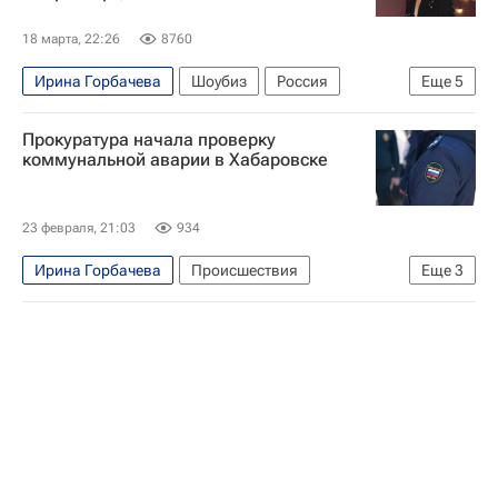
18 марта, 22:26
8760
Ирина Горбачева
Шоубиз
Россия
Еще
5
Донецкая Народная Республика
Прокуратура начала проверку
Луганская Народная Республика
коммунальной аварии в Хабаровске
Дунья Миятович
ОБСЕ
Происшествия
23 февраля, 21:03
934
Ирина Горбачева
Происшествия
Еще
3
Хабаровск
Хабаровский край
Дмитрий Демешин