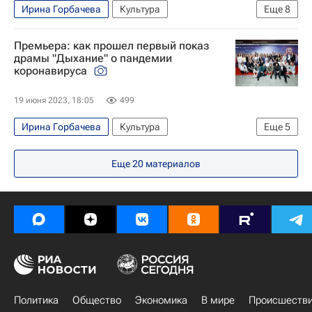
Ирина Горбачева
Культура
Еще
8
Андрей Гончар
что посмотреть
Премьера: как прошел первый показ
лучшие фильмы
пандемия
Культура
драмы "Дыхание" о пандемии
коронавируса
Джордж Клуни
Коронавирус COVID-19
Кино
19 июня 2023, 18:05
499
Ирина Горбачева
Культура
Еще
5
Новости культуры
что посмотреть
Еще
20
материалов
Александр Цыпкин
Фото
Кино
Политика
Общество
Экономика
В мире
Происшеств