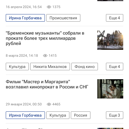
Прорыв дамбы в Орске
16 апреля 2024, 16:54
1375
Ирина Горбачева
Происшествия
Еще
4
Верхнебуреинский район
Хабаровский край
"Бременские музыканты" собрали в
Привольное
прокате более трех миллиардов
рублей
МЧС России (Министерство РФ по делам гражданской обороны, чрезвычайным ситуациям и ликвидации последствий стихийных бедствий)
8 марта 2024, 14:18
1415
Культура
Никита Михалков
Фонд кино
Еще
4
ТриТэ
Сергей Бурунов
Мария Аронова
Фильм "Мастер и Маргарита"
Союзмультфильм
возглавил кинопрокат в России и СНГ
29 января 2024, 00:50
4465
Ирина Горбачева
Культура
Россия
Еще
3
СНГ
Сергей Бурунов