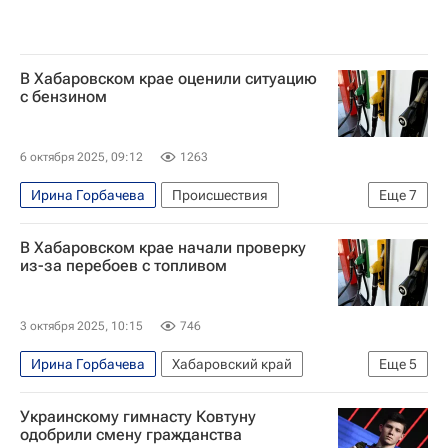
В Хабаровском крае оценили ситуацию
с бензином
6 октября 2025, 09:12
1263
Ирина Горбачева
Происшествия
Еще
7
Хабаровский край
Верхнебуреинский район
В Хабаровском крае начали проверку
Советская Гавань
Дмитрий Демешин
из-за перебоев с топливом
Министерство энергетики РФ (Минэнерго России)
АИ-92
АИ-95
3 октября 2025, 10:15
746
Ирина Горбачева
Хабаровский край
Еще
5
Верхнебуреинский район
Советская Гавань
Украинскому гимнасту Ковтуну
Дмитрий Демешин
Общество
Бензин
одобрили смену гражданства