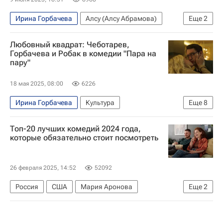
Ирина Горбачева
Алсу (Алсу Абрамова)
Еще
2
Музеон
Владислав Лисовец
Любовный квадрат: Чеботарев,
Горбачева и Робак в комедии "Пара на
пару"
18 мая 2025, 08:00
6226
Ирина Горбачева
Культура
Еще
8
Владимир Котт
Рубен Дишдишян
Кино
Топ-20 лучших комедий 2024 года,
что посмотреть
звезды
Знаменитости
которые обязательно стоит посмотреть
отношения
Культура-Важное
26 февраля 2025, 14:52
52092
Россия
США
Мария Аронова
Еще
2
Райан Рейнольдс
Иванушки International