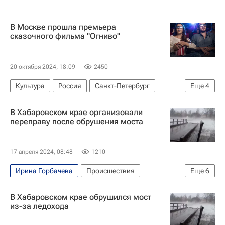
В Москве прошла премьера
сказочного фильма "Огниво"
20 октября 2024, 18:09
2450
Культура
Россия
Санкт-Петербург
Еще
4
Александр Войтинский
Антон Златопольский
В Хабаровском крае организовали
Михаил Трухин
Москва
переправу после обрушения моста
17 апреля 2024, 08:48
1210
Ирина Горбачева
Происшествия
Еще
6
Хабаровский край
Верхнебуреинский район
В Хабаровском крае обрушился мост
Хабаровск
Михаил Дегтярев
из-за ледохода
МЧС России (Министерство РФ по делам гражданской обороны, чрезвычайным ситуациям и ликвидации последствий стихийных бедствий)