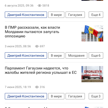
Задержание главы Гагаузии Гуцул
6 августа 2025, 09:36
5818
Дмитрий Константинов
В мире
Гагаузия
Еще
4
Молдавия
Кишинев
Евгения Гуцул
В ПМР рассказали, как власти
Майя Санду
Молдавии пытаются запугать
оппозицию
3 июля 2025, 08:56
697
Дмитрий Константинов
В мире
Молдавия
Еще
6
Гагаузия
Кишинев
Евгения Гуцул
Парламент Гагаузии надеется, что
Майя Санду
Московский комсомолец
жалобы жителей региона услышат в ЕС
Задержание главы Гагаузии Гуцул
7 июня 2025, 18:19
316
Дмитрий Константинов
В мире
Гагаузия
Еще
3
Комрат
Кишинев
Евгения Гуцул