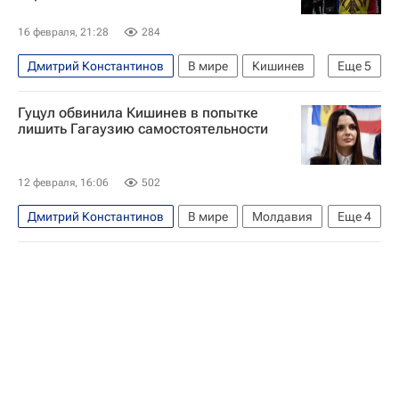
16 февраля, 21:28
284
Дмитрий Константинов
В мире
Кишинев
Еще
5
Гагаузия
Молдавия
Евгения Гуцул
Гуцул обвинила Кишинев в попытке
Майя Санду
Евросоюз
лишить Гагаузию самостоятельности
12 февраля, 16:06
502
Дмитрий Константинов
В мире
Молдавия
Еще
4
Гагаузия
Кишинев
Евгения Гуцул
Майя Санду