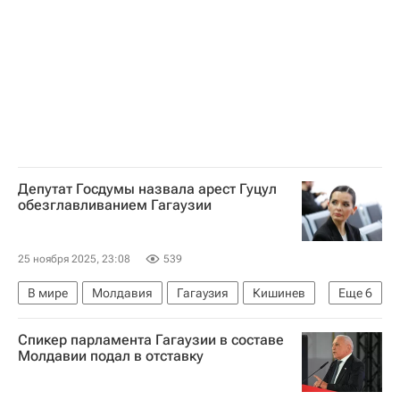
Депутат Госдумы назвала арест Гуцул
обезглавливанием Гагаузии
25 ноября 2025, 23:08
539
В мире
Молдавия
Гагаузия
Кишинев
Еще
6
Евгения Гуцул
Майя Санду
Спикер парламента Гагаузии в составе
Александр Тарнавский
Госдума РФ
Молдавии подал в отставку
Евросоюз
Sputnik Молдова