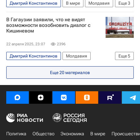
Дмитрий Константинов
В мире
Молдавия
Еще
3
Евгения Гуцул
Московский комсомолец
В Гагаузии заявили, что не видят
Задержание главы Гагаузии Гуцул
возможности возобновить диалог с
Кишиневом
22 апреля 2025, 23:07
2396
Дмитрий Константинов
Молдавия
Еще
5
Евгения Гуцул
Еще
20
материалов
Задержание главы Гагаузии Гуцул
Гагаузия
Кишинев
В мире
Политика
Общество
Экономика
В мире
Происшеств