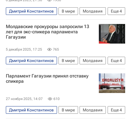
Дмитрий Константинов
В мире
Молдавия
Еще
4
Гагаузия
Кишинев
Евгения Гуцул
Молдавские прокуроры запросили 13
Майя Санду
лет для экс-спикера парламента
Гагаузии
5 декабря 2025, 17:25
765
Дмитрий Константинов
В мире
Молдавия
Еще
4
Россия
Кишинев
Евгения Гуцул
Парламент Гагаузии принял отставку
Майя Санду
спикера
27 ноября 2025, 14:07
610
Дмитрий Константинов
В мире
Молдавия
Еще
4
Россия
Кишинев
Евгения Гуцул
Майя Санду