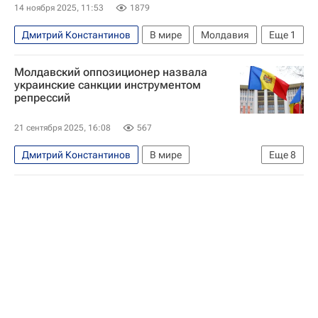
14 ноября 2025, 11:53
1879
Дмитрий Константинов
В мире
Молдавия
Еще
1
Гагаузия
Молдавский оппозиционер назвала
украинские санкции инструментом
репрессий
21 сентября 2025, 16:08
567
Дмитрий Константинов
В мире
Еще
8
Евгения Гуцул
Кирилл Логвинов
Молдавия
Украина
Гагаузия
Лига безопасного интернета
Возрождение
Российская академия наук