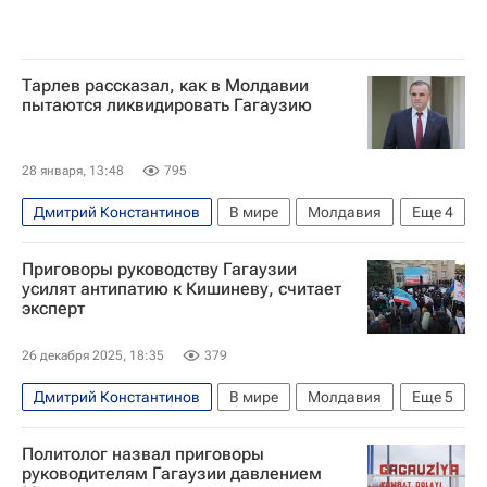
Тарлев рассказал, как в Молдавии
пытаются ликвидировать Гагаузию
28 января, 13:48
795
Дмитрий Константинов
В мире
Молдавия
Еще
4
Гагаузия
Россия
Евгения Гуцул
Приговоры руководству Гагаузии
Василий Тарлев
усилят антипатию к Кишиневу, считает
эксперт
26 декабря 2025, 18:35
379
Дмитрий Константинов
В мире
Молдавия
Еще
5
Гагаузия
Россия
Евгения Гуцул
Политолог назвал приговоры
Майя Санду
Кишинев
руководителям Гагаузии давлением