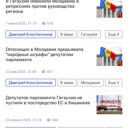
В Гагаузии обвинили Молдавию в
репрессиях против руководства
региона
7 июня 2025, 17:10
516
Дмитрий Константинов
В мире
Гагаузия
Еще
4
Молдавия
Комрат
Евгения Гуцул
Оппозиция в Молдавии предъявила
Задержание главы Гагаузии Гуцул
"народные штрафы" депутатам
парламента
22 мая 2025, 12:30
827
Дмитрий Константинов
В мире
Молдавия
Еще
3
Ирина Влах
Евгения Гуцул
Депутатов парламента Гагаузии не
Московский комсомолец
пустили в постпредство ЕС в Кишиневе
23 апреля 2025, 15:23
544