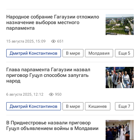
Народное собрание Гагаузии отложило
назначение выборов местного
парламента
15 августа 2025, 15:09
651
Дмитрий Константинов
В мире
Молдавия
Еще
5
Кишинев
Гагаузия
Евгения Гуцул
Глава парламента Гагаузии назвал
Майя Санду
приговор Гуцул способом запугать
народ
Приговор главе Гагаузии Евгении Гуцул в Молдавии
6 августа 2025, 12:12
950
Дмитрий Константинов
В мире
Кишинев
Еще
7
Молдавия
Гагаузия
Евгения Гуцул
В Приднестровье назвали приговор
Sputnik Молдова
Московский комсомолец
Гуцул объявлением войны в Молдавии
Приговор главе Гагаузии Евгении Гуцул в Молдавии