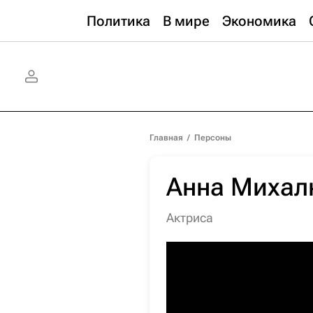
Политика
В мире
Экономика
Главная
/
Персоны
Анна Михал
актриса