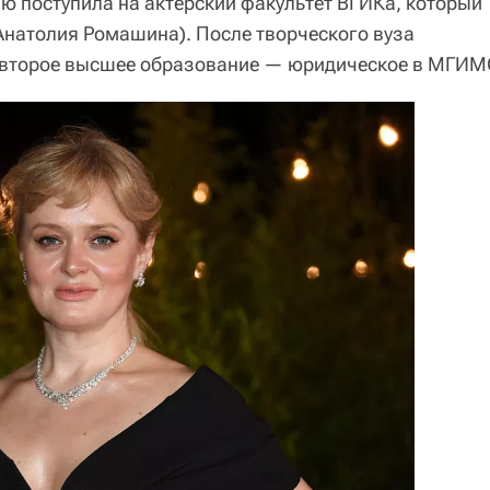
ю поступила на актерский факультет ВГИКа, который
 Анатолия Ромашина). После творческого вуза
 второе высшее образование — юридическое в МГИМ