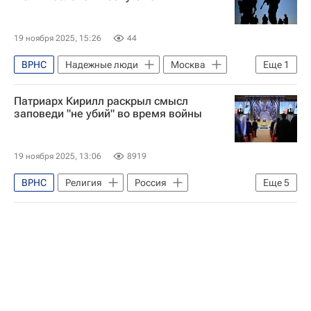
19 ноября 2025, 15:26
44
ВРНС
Надежные люди
Москва
Еще
1
Сергей Степашин
Патриарх Кирилл раскрыл смысл
заповеди "не убий" во время войны
19 ноября 2025, 13:06
8919
ВРНС
Религия
Россия
Еще
5
Общество
Патриарх Кирилл (Владимир Гундяев)
Александр Невский
Дмитрий Донской
Русская православная церковь