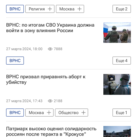
ВРНС
Религия
Москва
Еще
2
Константин Малофеев
Религия
ВРНС: по итогам СВО Украина должна
войти в зону влияния России
27 марта 2024, 18:00
7888
ВРНС
Еще
4
Специальная военная операция на Украине
ВРНС призвал приравнять аборт к
Россия
Украина
Москва
убийству
27 марта 2024, 17:43
2188
ВРНС
Москва
Общество
Еще
1
Здоровье - Общество
Патриарх высоко оценил солидарность
россиян после теракта в "Крокусе"