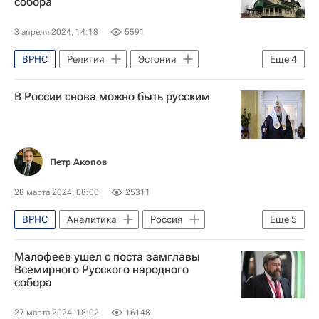
собора
Русская православная церковь
Аналитика - Религия и мировоззрение
3 апреля 2024, 14:18
5591
ВРНС
Религия
Эстония
Еще
4
Украина
Россия
В России снова можно быть русским
Русская православная церковь
Московский Патриархат
Петр Акопов
28 марта 2024, 08:00
25311
ВРНС
Аналитика
Россия
Еще
5
Москва
СССР
Малофеев ушел с поста замглавы
Патриарх Кирилл (Владимир Гундяев)
Всемирного Русского народного
собора
Русская православная церковь
Общество
27 марта 2024, 18:02
16148