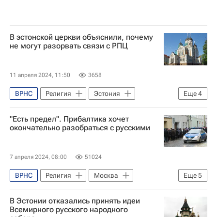
В эстонской церкви объяснили, почему
не могут разорвать связи с РПЦ
11 апреля 2024, 11:50
3658
ВРНС
Религия
Эстония
Еще
4
Москва
"Есть предел". Прибалтика хочет
Русская православная церковь
окончательно разобраться с русскими
Московский Патриархат
Религия
7 апреля 2024, 08:00
51024
ВРНС
Религия
Москва
Еще
5
Эстония
Прибалтика
В Эстонии отказались принять идеи
Московский Патриархат
Всемирного русского народного