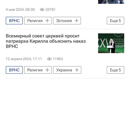
4 мая 2024, 08:00
20781
ВРНС
Религия
Эстония
Еще
5
Москва
Прибалтика
Всемирный совет церквей просит
Московский Патриархат
патриарха Кирилла объяснить наказ
ВРНС
Русская православная церковь
Аналитика - Религия и мировоззрение
12 апреля 2024, 17:11
11963
ВРНС
Религия
Украина
Еще
5
Россия
Москва
Всемирный совет церквей
Русская православная церковь
Религия