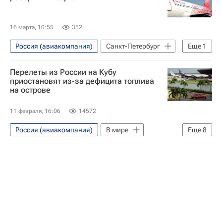
16 марта, 10:55
352
Россия (авиакомпания)
Санкт-Петербург
Еще
1
Мурманск
Перелеты из России на Кубу
приостановят из-за дефицита топлива
на острове
11 февраля, 16:06
14572
Россия (авиакомпания)
В мире
Еще
8
Россия
Куба
Федеральное агентство воздушного транспорта (Росавиация)
Дональд Трамп
США
Nordwind Airlines
Энергетика
Введение Трампом пошлин на импорт