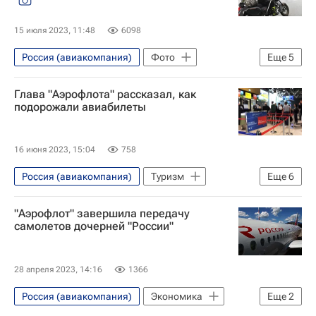
15 июля 2023, 11:48
6098
Россия (авиакомпания)
Фото
Еще
5
Аэрофлот
Москва
Глава "Аэрофлота" рассказал, как
Нижний Новгород
подорожали авиабилеты
Шереметьево (аэропорт)
Победа (авиакомпания)
16 июня 2023, 15:04
758
Россия (авиакомпания)
Туризм
Еще
6
Новости - Туризм
Туризм
"Аэрофлот" завершила передачу
туристы
Аэрофлот
самолетов дочерней "России"
Победа (авиакомпания)
Авиабилеты
28 апреля 2023, 14:16
1366
Россия (авиакомпания)
Экономика
Еще
2