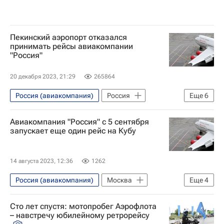
Пекинский аэропорт отказался
принимать рейсы авиакомпании
"Россия"
20 декабря 2023, 21:29
265864
Россия (авиакомпания)
Россия
Еще
6
Китай
В мире
Экономика
Авиакомпания "Россия" с 5 сентября
Владивосток
Пекин
Аэрофлот
запускает еще один рейс на Кубу
14 августа 2023, 12:36
1262
Россия (авиакомпания)
Москва
Еще
4
Варадеро
Аэрофлот
Туризм
Сто лет спустя: мотопробег Аэрофлота
Новости - Туризм
– навстречу юбилейному ретрорейсу