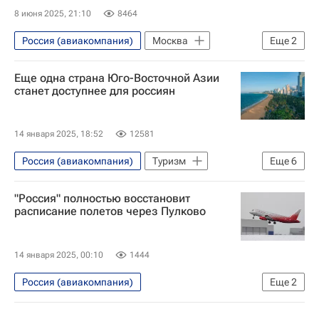
8 июня 2025, 21:10
8464
Россия (авиакомпания)
Москва
Еще
2
Анадырь
Шереметьево (аэропорт)
Еще одна страна Юго-Восточной Азии
станет доступнее для россиян
14 января 2025, 18:52
12581
Россия (авиакомпания)
Туризм
Еще
6
Туризм
Новости - Туризм
"Россия" полностью восстановит
Вьетнам
Россия
расписание полетов через Пулково
Дмитрий Чернышенко
куда можно лететь
14 января 2025, 00:10
1444
Россия (авиакомпания)
Еще
2
Пулково (аэропорт)
Общество