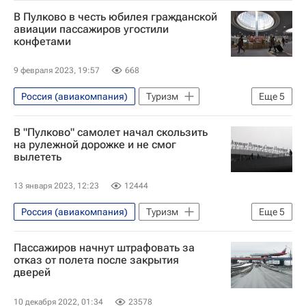
Аэрофлот
Россия
В Пулково в честь юбилея гражданской
авиации пассажиров угостили
конфетами
9 февраля 2023, 19:57
668
Россия (авиакомпания)
Туризм
Еще
5
Новости - Туризм
туристы
В "Пулково" самолет начал скользить
Туризм
Пулково (аэропорт)
на рулежной дорожке и не смог
вылететь
Санкт-Петербург
13 января 2023, 12:23
12444
Россия (авиакомпания)
Туризм
Еще
5
Туризм
туристы
Пассажиров начнут штрафовать за
Новости - Туризм
Санкт-Петербург
отказ от полета после закрытия
дверей
Пулково (аэропорт)
10 декабря 2022, 01:34
23578