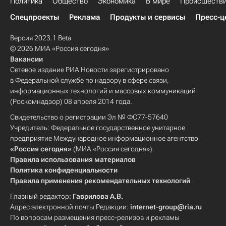
Политика
Общество
Экономика
В мире
Происшеств
Спецпроекты
Реклама
Продукты и сервисы
Пресс-ц
Версия 2023.1 Beta
© 2026 МИА «Россия сегодня»
Вакансии
Сетевое издание РИА Новости зарегистрировано
в Федеральной службе по надзору в сфере связи,
информационных технологий и массовых коммуникаций
(Роскомнадзор) 08 апреля 2014 года.
Свидетельство о регистрации Эл № ФС77-57640
Учредитель: Федеральное государственное унитарное
предприятие Международное информационное агентство
«Россия сегодня»
(МИА «Россия сегодня»).
Правила использования материалов
Политика конфиденциальности
Правила применения рекомендательных технологий
Главный редактор:
Гаврилова А.В.
Адрес электронной почты Редакции:
internet-group@ria.ru
По вопросам размещения пресс-релизов и рекламы