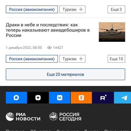
Россия (авиакомпания)
Туризм
Еще
3
Пассажиры
Новости - Туризм
Драки в небе и последствия: как
Туризм
теперь наказывают авиадебоширов в
России
1 декабря 2022, 08:00
14427
Россия (авиакомпания)
Туризм
Еще
10
Туризм
Проблемы - Туризм
Еще
20
материалов
Михаил Мишустин
Аэрофлот
авиакомпании
Аэропорты
Пассажиры
Новосибирск
Толмачево (аэропорт)
Актуальное - Туризм