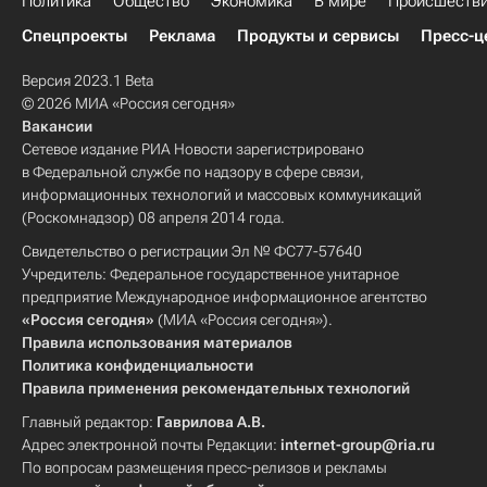
Политика
Общество
Экономика
В мире
Происшеств
Спецпроекты
Реклама
Продукты и сервисы
Пресс-ц
Версия 2023.1 Beta
© 2026 МИА «Россия сегодня»
Вакансии
Сетевое издание РИА Новости зарегистрировано
в Федеральной службе по надзору в сфере связи,
информационных технологий и массовых коммуникаций
(Роскомнадзор) 08 апреля 2014 года.
Свидетельство о регистрации Эл № ФС77-57640
Учредитель: Федеральное государственное унитарное
предприятие Международное информационное агентство
«Россия сегодня»
(МИА «Россия сегодня»).
Правила использования материалов
Политика конфиденциальности
Правила применения рекомендательных технологий
Главный редактор:
Гаврилова А.В.
Адрес электронной почты Редакции:
internet-group@ria.ru
По вопросам размещения пресс-релизов и рекламы