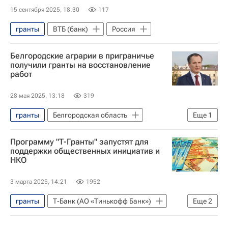
15 сентября 2025, 18:30
117
гранты
ВТБ (банк)
Россия
Белгородские аграрии в приграничье
получили гранты на восстановление
работ
28 мая 2025, 13:18
319
гранты
Белгородская область
Еще
1
Вячеслав Гладков
Программу "Т-Гранты" запустят для
поддержки общественных инициатив и
НКО
3 марта 2025, 14:21
1952
гранты
Т-Банк (АО «Тинькофф Банк»)
Еще
2
Россия
Центральный университет (ЦУ)