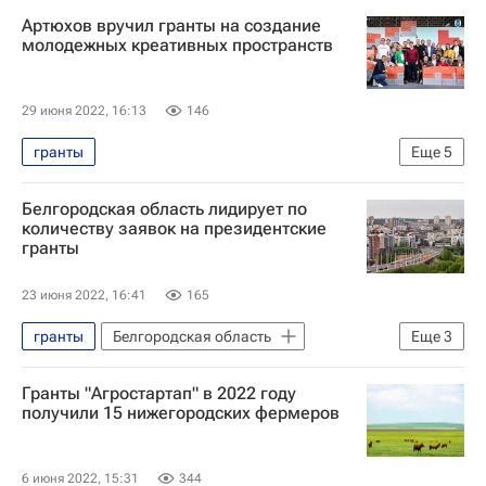
Новости - Туризм
Артюхов вручил гранты на создание
Федеральное агентство по туризму (Ростуризм)
молодежных креативных пространств
Регионы
29 июня 2022, 16:13
146
гранты
Еще
5
Ямало-Ненецкий автономный округ
Белгородская область лидирует по
Дмитрий Артюхов
Ямал
количеству заявок на президентские
гранты
Салехард
Шурышкарский район
23 июня 2022, 16:41
165
гранты
Белгородская область
Еще
3
Общество
Белгородская область
Гранты "Агростартап" в 2022 году
Россия
получили 15 нижегородских фермеров
6 июня 2022, 15:31
344