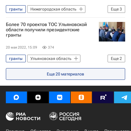
гранты
Нижегородская область
Еще
3
Экономика
Нижегородская область
Более 70 проектов ТОС Ульяновской
фермеры
области получили президентские
гранты
20 мая 2022, 15:09
374
гранты
Ульяновская область
Еще
2
Алексей Русских
Майнский район
Еще
20
материалов