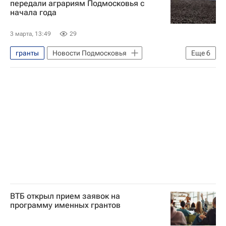
передали аграриям Подмосковья с
начала года
Твой бизнес
3 марта, 13:49
29
гранты
Новости Подмосковья
Еще
6
Московская область (Подмосковье)
Шатура
Клин
Серпухов
фермеры
Субсидии
ВТБ открыл прием заявок на
программу именных грантов