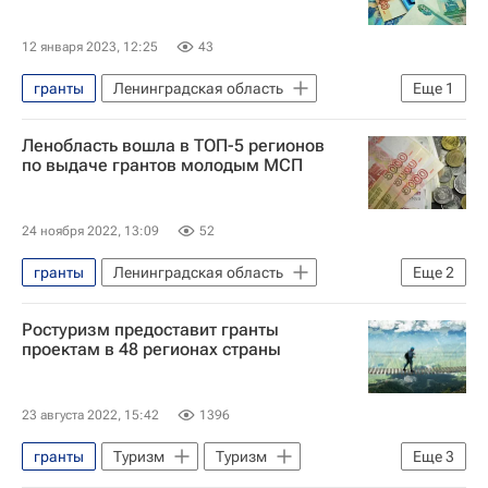
Фестиваль "Таврида — АРТ"
творчество
12 января 2023, 12:25
43
гранты
Ленинградская область
Еще
1
Андрей Белоусов
Ленобласть вошла в ТОП-5 регионов
по выдаче грантов молодым МСП
24 ноября 2022, 13:09
52
гранты
Ленинградская область
Еще
2
Предприниматели
Ростуризм предоставит гранты
Министерство экономического развития РФ (Минэкономразвития России)
проектам в 48 регионах страны
23 августа 2022, 15:42
1396
гранты
Туризм
Туризм
Еще
3