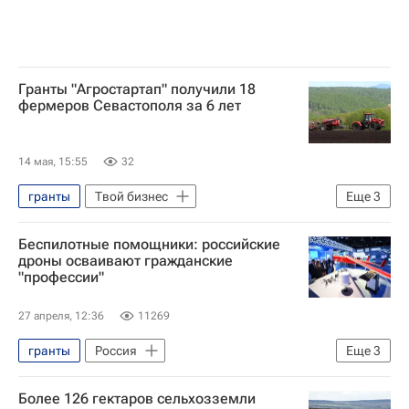
Гранты "Агростартап" получили 18
фермеров Севастополя за 6 лет
14 мая, 15:55
32
гранты
Твой бизнес
Еще
3
Твой бизнес – новости
Севастополь
Беспилотные помощники: российские
Поддержка бизнеса
дроны осваивают гражданские
"профессии"
27 апреля, 12:36
11269
гранты
Россия
Еще
3
Беспилотные авиационные системы (БАС)
Более 126 гектаров сельхозземли
Республика Татарстан (Татарстан)