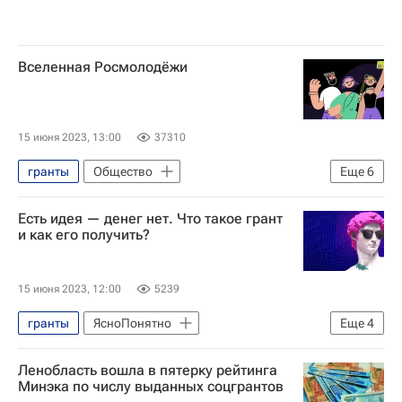
Вселенная Росмолодёжи
15 июня 2023, 13:00
37310
гранты
Общество
Еще
6
Ксения Разуваева
Сенеж
Есть идея — денег нет. Что такое грант
Центр знаний Машук
и как его получить?
Федеральное агентство по делам молодежи (Росмолодежь)
Развитие
Спецпроекты
15 июня 2023, 12:00
5239
гранты
ЯсноПонятно
Еще
4
Ксения Разуваева
Ленобласть вошла в пятерку рейтинга
Федеральное агентство по делам молодежи (Росмолодежь)
Минэка по числу выданных соцгрантов