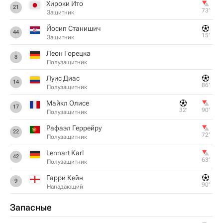
Хироки Ито
21
73‎’‎
Защитник
Йосип Станишич
44
15‎’‎
Защитник
Леон Горецка
8
Полузащитник
Луис Диас
14
86‎’‎
Полузащитник
Майкл Олисе
17
32‎’‎
90‎’‎
Полузащитник
Рафаэл Геррейру
22
72‎’‎
Полузащитник
Lennart Karl
42
63‎’‎
Полузащитник
Гарри Кейн
9
90‎’‎
Нападающий
Запасные