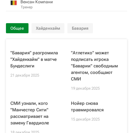
Венсан Компани
Тренер
Общее
Хайденхайм
Бавария
"Бавария" разгромила
"Атлетико" может
"Хайденхайм" в матче
подписать игрока
Бундеслиги
"Баварии" свободным
агентом, сообщают
21 декабря 2025
СМИ
19 декабря 2025
СМИ узнали, кого
Нойер снова
"Манчестер Сити"
травмировался
рассматривает на
15 декабря 2025
замену Гвардиоле
18 декабря 2025