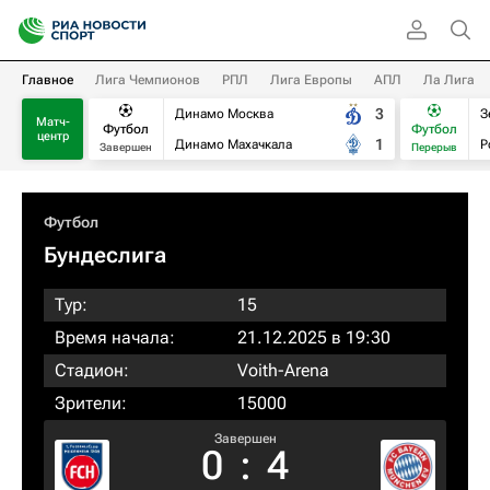
Главное
Лига Чемпионов
РПЛ
Лига Европы
АПЛ
Ла Лига
3
Динамо Москва
З
Матч-
Футбол
Футбол
центр
1
Динамо Махачкала
Р
Завершен
Перерыв
Футбол
Бундеслига
Тур:
15
Время начала:
21.12.2025 в 19:30
Стадион:
Voith-Arena
Зрители:
15000
Завершен
0
:
4