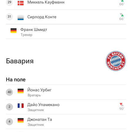
Миккель Кауфманн
29
66‎’‎
Сирлорд Конте
31
66‎’‎
Франк Шмидт
Тренер
Бавария
На поле
Йонас Урбиг
40
Вратарь
Дайо Упамекано
2
90‎’‎
Защитник
Джонатан Та
4
Защитник