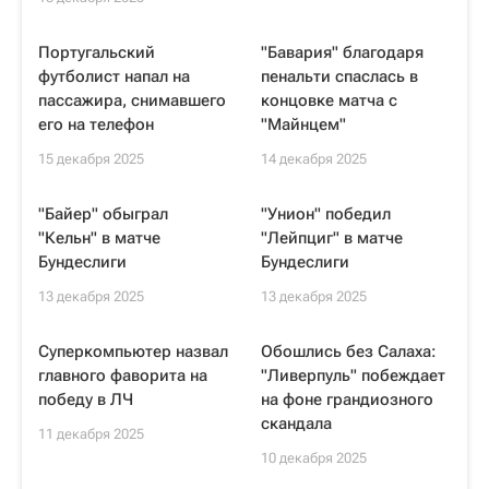
Португальский
"Бавария" благодаря
футболист напал на
пенальти спаслась в
пассажира, снимавшего
концовке матча с
его на телефон
"Майнцем"
15 декабря 2025
14 декабря 2025
"Байер" обыграл
"Унион" победил
"Кельн" в матче
"Лейпциг" в матче
Бундеслиги
Бундеслиги
13 декабря 2025
13 декабря 2025
Суперкомпьютер назвал
Обошлись без Салаха:
главного фаворита на
"Ливерпуль" побеждает
победу в ЛЧ
на фоне грандиозного
скандала
11 декабря 2025
10 декабря 2025