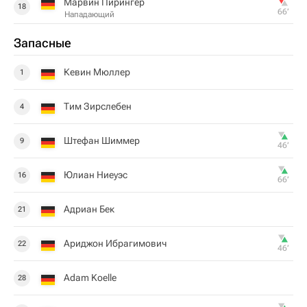
Марвин Пирингер
18
66‎’‎
Нападающий
Запасные
Кевин Мюллер
1
Тим Зирслебен
4
Штефан Шиммер
9
46‎’‎
Юлиан Ниеуэс
16
66‎’‎
Адриан Бек
21
Ариджон Ибрагимович
22
46‎’‎
Adam Koelle
28