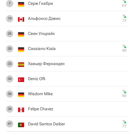
Серж Гнабри
7
63‎’‎
Альфонсо Дэвис
19
73‎’‎
Свен Ульрайх
26
Cassiano Kiala
30
90‎’‎
Хавьер Фернандес
33
Deniz Ofli
34
Wisdom Mike
36
90‎’‎
Felipe Chavez
38
David Santos Daiber
47
72‎’‎