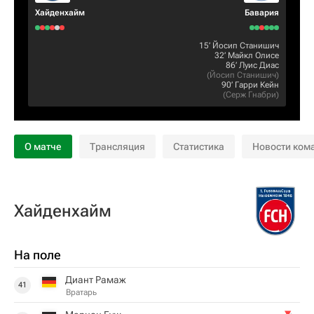
Хайденхайм
Бавария
15‎’‎
Йосип Станишич
32‎’‎
Майкл Олисе
86‎’‎
Луис Диас
(
Йосип Станишич
)
90‎’‎
Гарри Кейн
(
Серж Гнабри
)
О матче
Трансляция
Статистика
Новости ком
Хайденхайм
На поле
Диант Рамаж
41
Вратарь