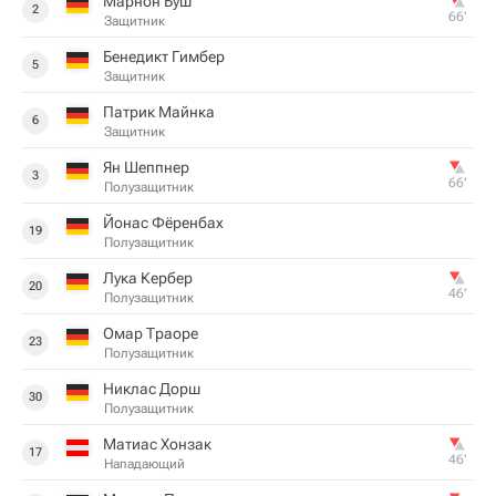
Марнон Буш
2
66‎’‎
Защитник
Бенедикт Гимбер
5
Защитник
Патрик Майнка
6
Защитник
Ян Шеппнер
3
66‎’‎
Полузащитник
Йонас Фёренбах
19
Полузащитник
Лука Кербер
20
46‎’‎
Полузащитник
Омар Траоре
23
Полузащитник
Никлас Дорш
30
Полузащитник
Матиас Хонзак
17
46‎’‎
Нападающий