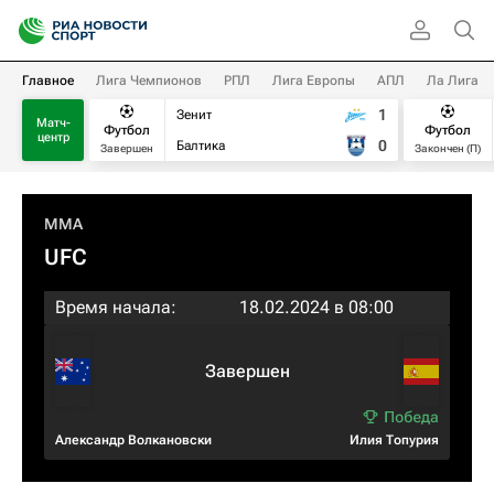
Главное
Лига Чемпионов
РПЛ
Лига Европы
АПЛ
Ла Лига
1
Зенит
Матч-
Футбол
Футбол
центр
0
Балтика
Завершен
Закончен (П)
MMA
UFC
Время начала:
18.02.2024 в 08:00
Завершен
Александр Волкановски
Илия Топурия