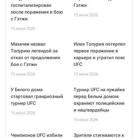
госпитализирован
Гэтжи
после поражения в бою
15 июня 2026
с Гэтжи
15 июня 2026
Махачев назвал
Илия Топурия потерпел
Топурию легендой за
первое поражение в
отказ от продолжения
карьере и утратил пояс
боя с Гэтжи
UFC
15 июня 2026
15 июня 2026
У Белого дома
Турнир UFC на лужайке
стартовал грандиозный
перед Белым домом
турнир UFC
охраняют полицейские
и нацгвардейцы
15 июня 2026
15 июня 2026
Чемпионов UFC избили
Зрители стягиваются к