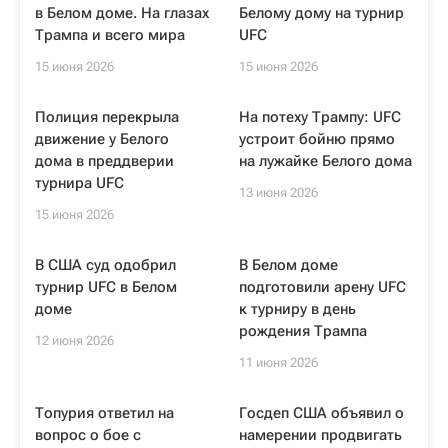
в Белом доме. На глазах
Белому дому на турнир
Трампа и всего мира
UFC
15 июня 2026
15 июня 2026
Полиция перекрыла
На потеху Трампу: UFC
движение у Белого
устроит бойню прямо
дома в преддверии
на лужайке Белого дома
турнира UFC
13 июня 2026
15 июня 2026
В США суд одобрил
В Белом доме
турнир UFC в Белом
подготовили арену UFC
доме
к турниру в день
рождения Трампа
12 июня 2026
11 июня 2026
Топурия ответил на
Госдеп США объявил о
вопрос о бое с
намерении продвигать