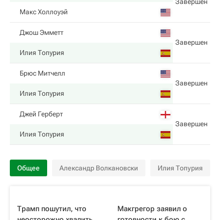
Завершен
Макс Холлоуэй
Джош Эмметт
Завершен
Илия Топурия
Брюс Митчелл
Завершен
Илия Топурия
Джей Герберт
Завершен
Илия Топурия
Общее
Александр Волкановски
Илия Топурия
Трамп пошутил, что
Макгрегор заявил о
неосторожно хвалить
готовности к бою с