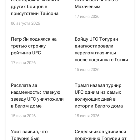
других бойцов в
Махачевым
присутствии Тайсона
17 июня 2026
06 августа 2026
Петр Ян поднялся на
Бойцу UFC Топурии
третью строчку
диагностировали
рейтинга UFC
перелом глазницы
после поединка с Гэтжи
17 июня 2026
15 июня 2026
Расплата за
Трамп назвал турнир
надменность: главную
UFC одним из самых
звезду UFC уничтожили
волнующих дней в
в Белом доме
истории Белого дома
15 июня 2026
15 июня 2026
Уайт заявил, что
Сидельников удивился
Топурия был
поражению Топурии от