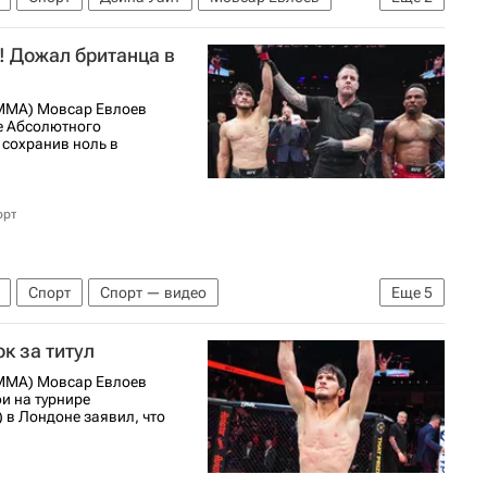
! Дожал британца в
(ММА) Мовсар Евлоев
е Абсолютного
 сохранив ноль в
орт
Спорт
Спорт — видео
Еще
5
 РИА Спорт
ММА (Смешанные единоборства)
к за титул
(ММА) Мовсар Евлоев
и на турнире
 в Лондоне заявил, что