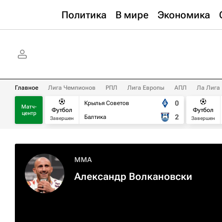
Политика
В мире
Экономика
Главное
Лига Чемпионов
РПЛ
Лига Европы
АПЛ
Ла Лига
0
Крылья Советов
Матч-
Футбол
Футбол
центр
2
Балтика
Завершен
Завершен
MMA
Александр Волкановски