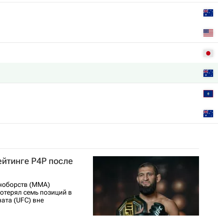
ейтинге P4P после
ноборств (ММА)
отерял семь позиций в
ата (UFC) вне