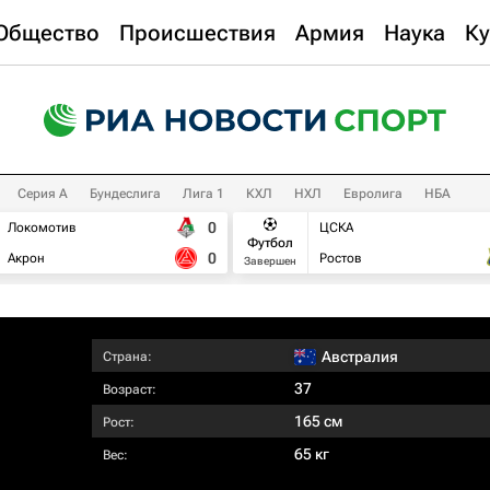
Общество
Происшествия
Армия
Наука
Ку
Серия А
Бундеслига
Лига 1
КХЛ
НХЛ
Евролига
НБА
0
Локомотив
ЦСКА
Футбол
0
Акрон
Ростов
Завершен
Австралия
Страна:
37
Возраст:
165 см
Рост:
65 кг
Вес: