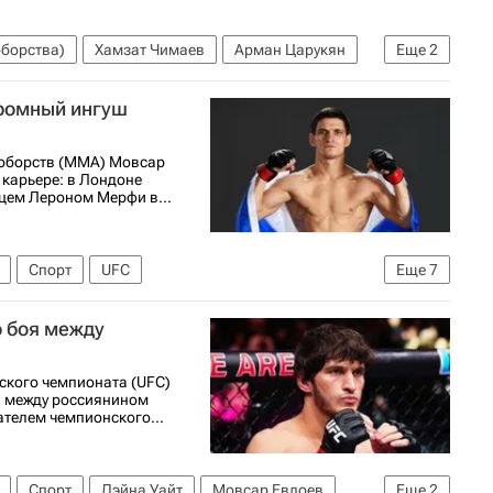
борства)
Хамзат Чимаев
Арман Царукян
Еще
2
кромный ингуш
ноборств (ММА) Мовсар
 карьере: в Лондоне
цем Лероном Мерфи в...
Спорт
UFC
Еще
7
т — видео
Материалы РИА Спорт
ю боя между
Нурмагомедов
Джо Роган
ского чемпионата (UFC)
а между россиянином
елем чемпионского...
Спорт
Дэйна Уайт
Мовсар Евлоев
Еще
2