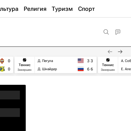
льтура
Религия
Туризм
Спорт
0
3
3
Д. Пегула
А. Со
Теннис
Теннис
0
6
6
Д. Шнайдер
Е. Ал
Завершен
Завершен