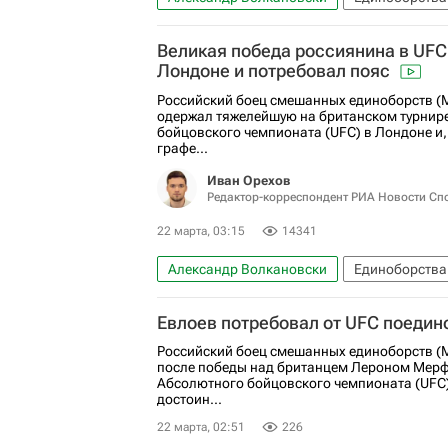
UFC
ММА (Смешанные единоборства)
Великая победа россиянина в UFC
Лондоне и потребовал пояс
Российский боец смешанных единоборств 
одержал тяжелейшую на британском турнир
бойцовского чемпионата (UFC) в Лондоне и,
графе...
Иван Орехов
Редактор-корреспондент РИА Новости Сп
22 марта, 03:15
14341
Александр Волкановски
Единоборства
Авторы РИА Новости Спорт
Материалы
Евлоев потребовал от UFC поедино
UFC
Мовсар Евлоев
Российский боец смешанных единоборств 
после победы над британцем Лероном Мерф
Абсолютного бойцовского чемпионата (UFC)
достоин...
22 марта, 02:51
226