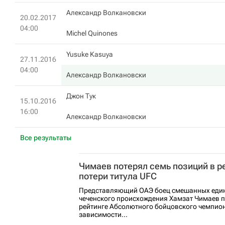
Александр Волкановски
20.02.2017
04:00
Michel Quinones
Yusuke Kasuya
27.11.2016
04:00
Александр Волкановски
Джон Тук
15.10.2016
16:00
Александр Волкановски
Все результаты
Чимаев потерял семь позиций в р
потери титула UFC
Представляющий ОАЭ боец смешанных еди
чеченского происхождения Хамзат Чимаев п
рейтинге Абсолютного бойцовского чемпион
зависимости...