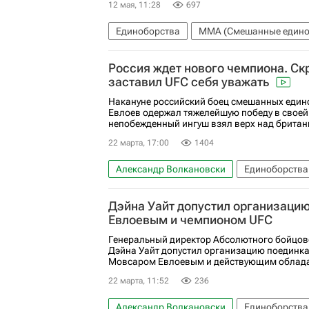
12 мая, 11:28
697
Единоборства
ММА (Смешанные едино
UFC
Петр Ян
Россия ждет нового чемпиона. С
заставил UFC себя уважать
Накануне российский боец смешанных еди
Евлоев одержал тяжелейшую победу в своей
непобежденный ингуш взял верх над британ
22 марта, 17:00
1404
Александр Волкановски
Единоборства
ММА (Смешанные единоборства)
Спор
Дэйна Уайт допустил организаци
Мовсар Евлоев
Дэйна Уайт
Хабиб 
Евлоевым и чемпионом UFC
Генеральный директор Абсолютного бойцов
Дэйна Уайт допустил организацию поединк
Мовсаром Евлоевым и действующим обладат
22 марта, 11:52
236
Александр Волкановски
Единоборства