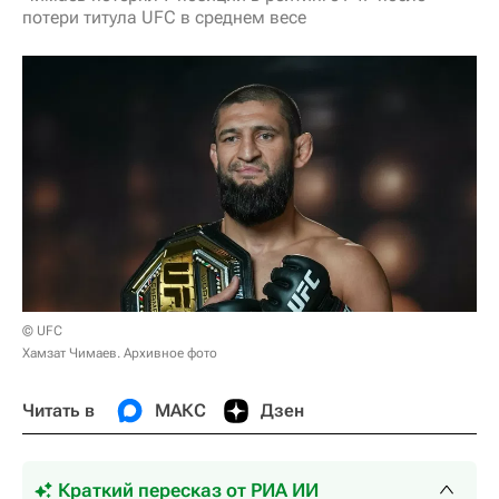
потери титула UFC в среднем весе
© UFC
Хамзат Чимаев. Архивное фото
Читать в
МАКС
Дзен
Краткий пересказ от РИА ИИ