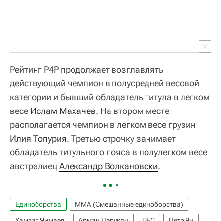
Рейтинг P4P продолжает возглавлять
действующий чемпион в полусредней весовой
категории и бывший обладатель титула в легком
весе
Ислам Махачев
. На втором месте
располагается чемпион в легком весе грузин
Илия Топурия
. Третью строчку занимает
обладатель титульного пояса в полулегком весе
австралиец
Александр Волкановски
.
Единоборства
ММА (Смешанные единоборства)
Хамзат Чимаев
Арман Царукян
UFC
Петр Ян