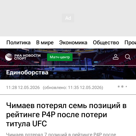
Политика
В мире
Экономика
Общество
Про
Матч-центр
Единоборства
11:28 12.05.2026
(обновлено: 11:35 12.05.2026)
Чимаев потерял семь позиций в
рейтинге P4P после потери
титула UFC
Чимаев потерял 7 позиций в рейтинге P4P после