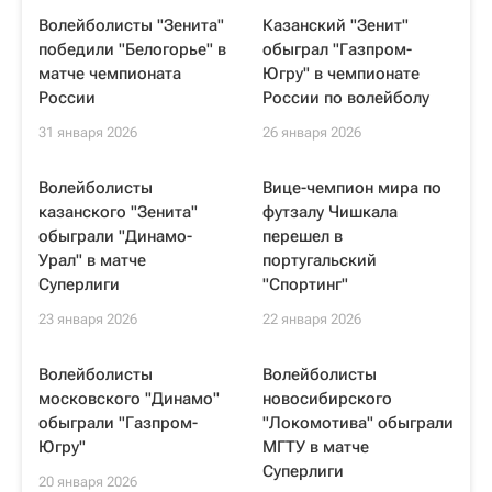
Волейболисты "Зенита"
Казанский "Зенит"
победили "Белогорье" в
обыграл "Газпром-
матче чемпионата
Югру" в чемпионате
России
России по волейболу
31 января 2026
26 января 2026
Волейболисты
Вице-чемпион мира по
казанского "Зенита"
футзалу Чишкала
обыграли "Динамо-
перешел в
Урал" в матче
португальский
Суперлиги
"Спортинг"
23 января 2026
22 января 2026
Волейболисты
Волейболисты
московского "Динамо"
новосибирского
обыграли "Газпром-
"Локомотива" обыграли
Югру"
МГТУ в матче
Суперлиги
20 января 2026