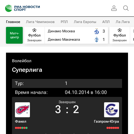
Главное
Лига Чемпионов
РПЛ
Лига Европы
АПЛ
Ла Лига
3
Динамо Москва
Матч-
Футбол
Футбол
центр
1
Динамо Махачкала
Завершен
Завершен
Волейбол
Суперлига
Тур:
1
Время начала:
04.10.2014 в 16:00
Завершен
3
:
2
Факел
Газпром-Югра