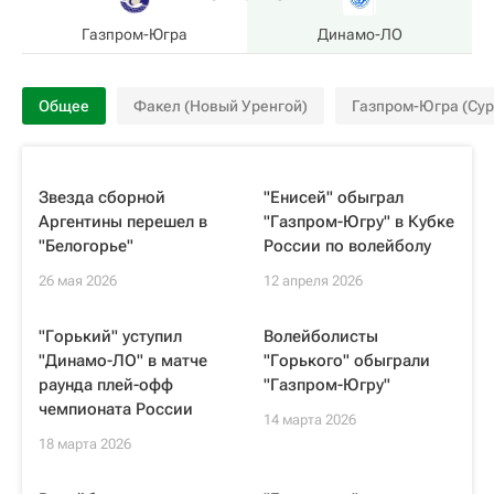
Газпром-Югра
Динамо-ЛО
Общее
Факел (Новый Уренгой)
Газпром-Югра (Сур
Звезда сборной
"Енисей" обыграл
Аргентины перешел в
"Газпром-Югру" в Кубке
"Белогорье"
России по волейболу
26 мая 2026
12 апреля 2026
"Горький" уступил
Волейболисты
"Динамо-ЛО" в матче
"Горького" обыграли
раунда плей-офф
"Газпром-Югру"
чемпионата России
14 марта 2026
18 марта 2026