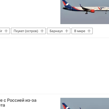
ir
Пхукет (остров)
Барнаул
В мире
те с Россией из-за
ета