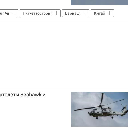
ur Air
Пхукет (остров)
Барнаул
Китай
ртолеты Seahawk и