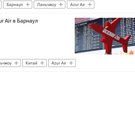
Барнаул
Ланьчжоу
Azur Air
r Air в Барнаул
ьчжоу
Китай
Azur Air