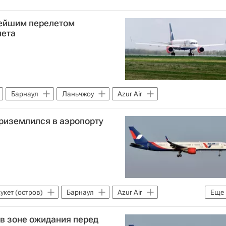
ьнейшим перелетом
лета
Барнаул
Ланьчжоу
Azur Air
приземлился в аэропорту
укет (остров)
Барнаул
Azur Air
Еще
 в зоне ожидания перед