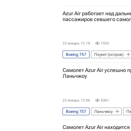
Azur Air работает над дал
пассажиров севшего само
23 января, 12:18
1503
Boeing 757
Пхукет (остров)
Самолет Azur Air успешно 
Ланьчжоу
23 января, 12:06
6361
Boeing 757
Ланьчжоу
Пх
Происшествия
Самолет Azur Air находится