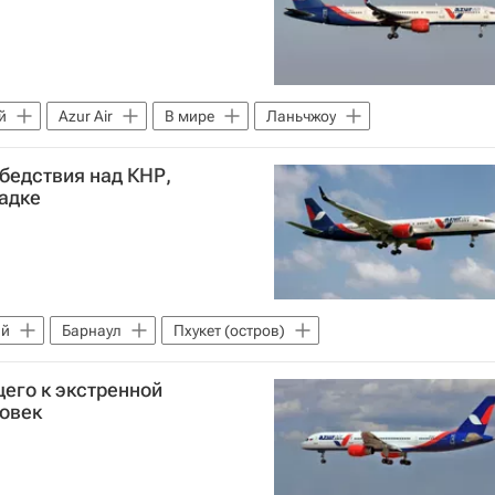
й
Azur Air
В мире
Ланьчжоу
бедствия над КНР,
садке
ай
Барнаул
Пхукет (остров)
щего к экстренной
ловек