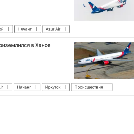
ой
Нячанг
Azur Air
приземлился в Ханое
ir
Нячанг
Иркутск
Происшествия