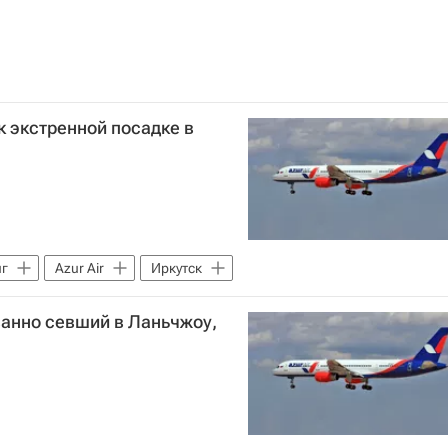
 к экстренной посадке в
нг
Azur Air
Иркутск
ованно севший в Ланьчжоу,