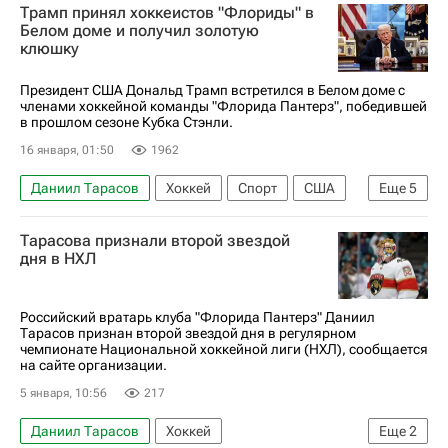
Трамп принял хоккеистов "Флориды" в
Вашингтон Кэпиталз
Флорида Пантерз
Белом доме и получил золотую
клюшку
Александр Овечкин
Иван Мирошниченко
Президент США Дональд Трамп встретился в Белом доме с
членами хоккейной команды "Флорида Пантерз", победившей
в прошлом сезоне Кубка Стэнли.
16 января, 01:50
1962
Даниил Тарасов
Хоккей
Спорт
США
Еще
5
Александр Барков
Сергей Бобровский
Тарасова признали второй звездой
Флорида Пантерз
дня в НХЛ
Национальная хоккейная лига (НХЛ)
Кубок Стэнли
Российский вратарь клуба "Флорида Пантерз" Даниил
Тарасов признан второй звездой дня в регулярном
чемпионате Национальной хоккейной лиги (НХЛ), сообщается
на сайте организации.
5 января, 10:56
217
Даниил Тарасов
Хоккей
Еще
2