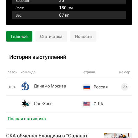
35
Возраст:
180 см
Рост:
87 кг
Вес:
Главное
Статистика
Новости
История выступлений
сезон
команда
страна
номер
Динамо Москва
н.в.
Россия
79
Сан-Хосе
США
Полная статистика
СКА обменял Бландизи в "Салават