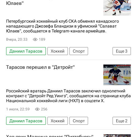
Юлаев"
Петербургский хоккейный клуб СКА обменял канадского
нападающего Джозефа Бландизи в уфимский "Салават
Юлаев", сообщается в Telegram-канале армейцев.
Вчера, 20:33
189
Даниил Тарасов
Хоккей
Спорт
Еще
3
СКА (Санкт-Петербург)
Салават Юлаев
Тарасов перешел в "Детройт"
КХЛ 2025-2026
Российский вратарь Даниил Тарасов заключил однолетний
контракт с "Детройт Ред Уингз", сообщается на странице клуба
Национальной хоккейной лиги (НХЛ) в соцсети Х.
1 июля, 22:59
256
Даниил Тарасов
Хоккей
Спорт
Еще
2
Детройт Ред Уингз
Хет-трик Малкина помог "Питтсбургу"