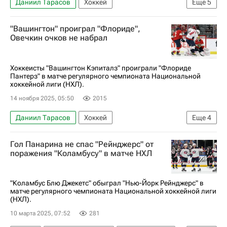
Даниил Тарасов
Хоккей
Еще
5
Национальная хоккейная лига (НХЛ)
"Вашингтон" проиграл "Флориде",
Флорида Пантерз
Эдмонтон Ойлерз
Овечкин очков не набрал
Василий Подколзин
Сергей Бобровский
Хоккеисты "Вашингтон Кэпиталз" проиграли "Флориде
Пантерз" в матче регулярного чемпионата Национальной
хоккейной лиги (НХЛ).
14 ноября 2025, 05:50
2015
Даниил Тарасов
Хоккей
Еще
4
Национальная хоккейная лига (НХЛ)
Гол Панарина не спас "Рейнджерс" от
Вашингтон Кэпиталз
Флорида Пантерз
поражения "Коламбусу" в матче НХЛ
Александр Овечкин
"Коламбус Блю Джекетс" обыграл "Нью-Йорк Рейнджерс" в
матче регулярного чемпионата Национальной хоккейной лиги
(НХЛ).
10 марта 2025, 07:52
281