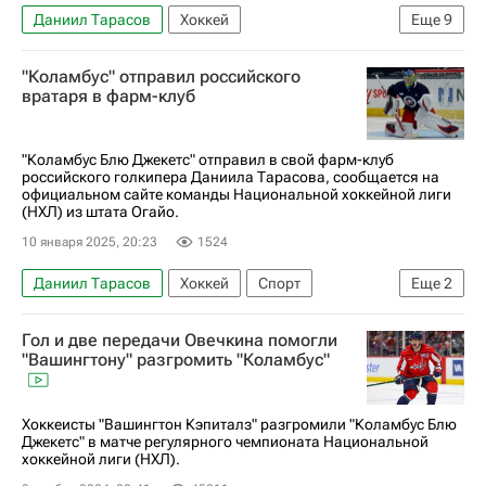
Даниил Тарасов
Хоккей
Еще
9
Национальная хоккейная лига (НХЛ)
"Коламбус" отправил российского
Коламбус Блю Джекетс
вратаря в фарм-клуб
Каролина Харрикейнз
Кирилл Марченко
Дмитрий Воронков
Иван Проворов
"Коламбус Блю Джекетс" отправил в свой фарм-клуб
российского голкипера Даниила Тарасова, сообщается на
Андрей Свечников
Дмитрий Орлов
официальном сайте команды Национальной хоккейной лиги
(НХЛ) из штата Огайо.
Петр Кочетков
10 января 2025, 20:23
1524
Даниил Тарасов
Хоккей
Спорт
Еще
2
Коламбус Блю Джекетс
Гол и две передачи Овечкина помогли
Национальная хоккейная лига (НХЛ)
"Вашингтону" разгромить "Коламбус"
Хоккеисты "Вашингтон Кэпиталз" разгромили "Коламбус Блю
Джекетс" в матче регулярного чемпионата Национальной
хоккейной лиги (НХЛ).