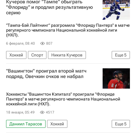
Кучеров помог "Тампе" обыграть
Флорида Пантерз
Баффало Сейбрз
"Флориду" и продлил результативную
серию
"Тампа-Бэй Лайтнинг" разгромила "Флориду Пантерз" в матче
регулярного чемпионата Национальной хоккейной лиги
(НХЛ).
6 февраля, 08:40
807
Хоккей
Спорт
Никита Кучеров
Еще
5
Брэндон Хагель
Земгус Гиргенсонс
"Вашингтон" проиграл второй матч
Флорида Пантерз
Тампа-Бэй Лайтнинг
подряд, Овечкин очков не набрал
Национальная хоккейная лига (НХЛ)
Хоккеисты "Вашингтон Кэпиталз" проиграли "Флориде
Пантерз" в матче регулярного чемпионата Национальной
хоккейной лиги (НХЛ).
18 января, 05:49
4517
Даниил Тарасов
Хоккей
Еще
5
Национальная хоккейная лига (НХЛ)