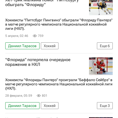
Национальная хоккейная лига (НХЛ)
обыграть "Флориду"
Хоккеисты "Питтсбург Пингвинз" обыграли "Флориду Пантерз"
в матче регулярного чемпионата Национальной хоккейной
лиги (НХЛ).
5 апреля, 02:46
759
Даниил Тарасов
Хоккей
Еще
6
Национальная хоккейная лига (НХЛ)
"Флорида" потерпела очередное
Питтсбург Пингвинз
Флорида Пантерз
поражение в НХЛ
Евгений Малкин
Егор Чинахов
Сергей Бобровский
Хоккеисты "Флориды Пантерз" проиграли "Баффало Сейбрз" в
матче регулярного чемпионата Национальной хоккейной лиги
(НХЛ).
28 февраля, 05:59
801
Даниил Тарасов
Хоккей
Еще
3
Национальная хоккейная лига (НХЛ)