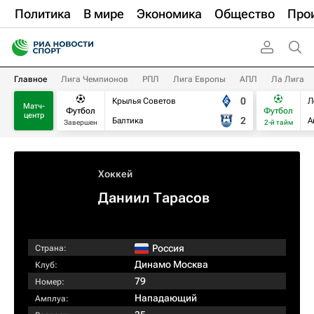
Политика
В мире
Экономика
Общество
Про
Главное
Лига Чемпионов
РПЛ
Лига Европы
АПЛ
Ла Лига
0
Крылья Советов
Л
Матч-
Футбол
Футбол
центр
2
Балтика
А
Завершен
2-й тайм
Хоккей
Даниил Тарасов
Россия
Страна:
Динамо Москва
Клуб:
79
Номер:
Нападающий
Амплуа: