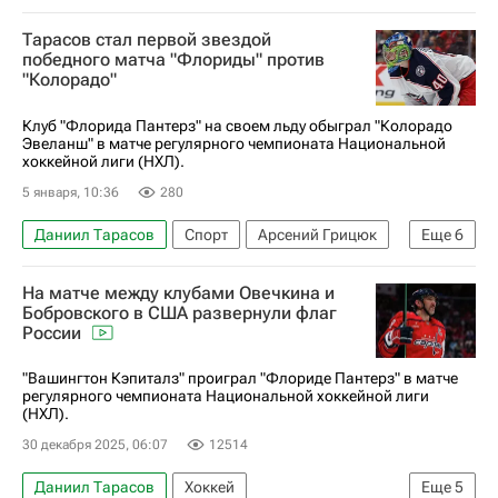
Флорида Пантерз
Тарасов стал первой звездой
Национальная хоккейная лига (НХЛ)
победного матча "Флориды" против
"Колорадо"
Клуб "Флорида Пантерз" на своем льду обыграл "Колорадо
Эвеланш" в матче регулярного чемпионата Национальной
хоккейной лиги (НХЛ).
5 января, 10:36
280
Даниил Тарасов
Спорт
Арсений Грицюк
Еще
6
Аарон Экблад
Арттури Лехконен
На матче между клубами Овечкина и
Флорида Пантерз
Колорадо Эвеланш
Бобровского в США развернули флаг
России
Каролина Харрикейнз
Национальная хоккейная лига (НХЛ)
"Вашингтон Кэпиталз" проиграл "Флориде Пантерз" в матче
регулярного чемпионата Национальной хоккейной лиги
(НХЛ).
30 декабря 2025, 06:07
12514
Даниил Тарасов
Хоккей
Еще
5