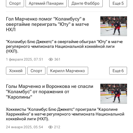
Спорт
Артемий Панарин
Данте Фаббро
Еще
5
Крис Крайдер
Коламбус Блю Джекетс
Гол Марченко помог "Коламбусу" в
Нью-Йорк Рейнджерс
овертайме переиграть "Юту" в матче
НХЛ
Национальная хоккейная лига (НХЛ)
Хоккей
"Коламбус Блю Джекетс" в овертайме обыграл "Юту" в матче
регулярного чемпионата Национальной хоккейной лиги
(НХЛ).
1 февраля 2025, 07:51
361
Хоккей
Спорт
Кирилл Марченко
Еще
6
Зак Веренски
Ник Шмальц
Юта Маммот
Голы Марченко и Воронкова не спасли
Коламбус Блю Джекетс
Колорадо Эвеланш
"Коламбус" от поражения от
"Каролины"
Национальная хоккейная лига (НХЛ)
Хоккеисты "Коламбус Блю Джекетс" проиграли "Каролине
Харрикейнз" в матче регулярного чемпионата Национальной
хоккейной лиги (НХЛ).
24 января 2025, 05:54
212