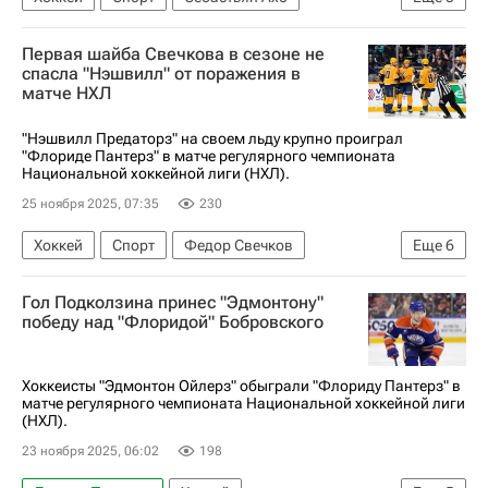
Сет Джарвис
Филип Форсберг
Первая шайба Свечкова в сезоне не
Каролина Харрикейнз
Нэшвилл Предаторз
спасла "Нэшвилл" от поражения в
матче НХЛ
Национальная хоккейная лига (НХЛ)
"Нэшвилл Предаторз" на своем льду крупно проиграл
"Флориде Пантерз" в матче регулярного чемпионата
Национальной хоккейной лиги (НХЛ).
25 ноября 2025, 07:35
230
Хоккей
Спорт
Федор Свечков
Еще
6
Эй Джей Грир
Эван Родригес
Гол Подколзина принес "Эдмонтону"
Йеспер Боквист
Нэшвилл Предаторз
победу над "Флоридой" Бобровского
Флорида Пантерз
Национальная хоккейная лига (НХЛ)
Хоккеисты "Эдмонтон Ойлерз" обыграли "Флориду Пантерз" в
матче регулярного чемпионата Национальной хоккейной лиги
(НХЛ).
23 ноября 2025, 06:02
198