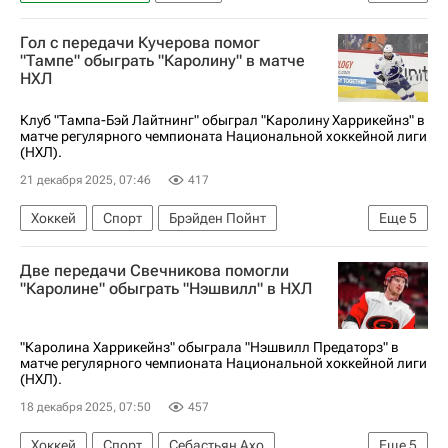
Национальная хоккейная лига (НХЛ)
Гол с передачи Кучерова помог
Вашингтон Кэпиталз
Флорида Пантерз
"Тампе" обыграть "Каролину" в матче
НХЛ
Александр Овечкин
Сергей Бобровский
Клуб "Тампа-Бэй Лайтнинг" обыграл "Каролину Харрикейнз" в
матче регулярного чемпионата Национальной хоккейной лиги
(НХЛ).
21 декабря 2025, 07:46
417
Хоккей
Спорт
Брэйден Пойнт
Еще
5
Райан Макдона
Джейк Гюнцель
Две передачи Свечникова помогли
Каролина Харрикейнз
Тампа-Бэй Лайтнинг
"Каролине" обыграть "Нэшвилл" в НХЛ
Национальная хоккейная лига (НХЛ)
"Каролина Харрикейнз" обыграла "Нэшвилл Предаторз" в
матче регулярного чемпионата Национальной хоккейной лиги
(НХЛ).
18 декабря 2025, 07:50
457
Хоккей
Спорт
Себастьян Ахо
Еще
5