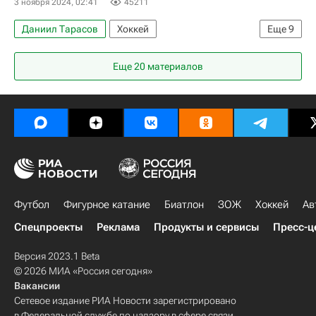
3 ноября 2024, 02:41
45211
Даниил Тарасов
Хоккей
Еще
9
Национальная хоккейная лига (НХЛ)
Еще 20 материалов
Вашингтон Кэпиталз
Коламбус Блю Джекетс
Александр Овечкин
Александр Алексеев
Кирилл Марченко
Егор Чинахов
Дмитрий Воронков
Иван Проворов
Футбол
Фигурное катание
Биатлон
ЗОЖ
Хоккей
Ав
Спецпроекты
Реклама
Продукты и сервисы
Пресс-ц
Версия 2023.1 Beta
© 2026 МИА «Россия сегодня»
Вакансии
Сетевое издание РИА Новости зарегистрировано
в Федеральной службе по надзору в сфере связи,