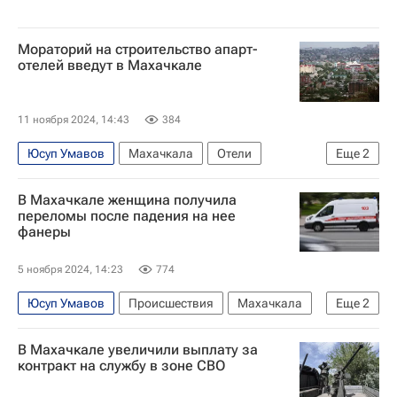
Мораторий на строительство апарт-
отелей введут в Махачкале
11 ноября 2024, 14:43
384
Юсуп Умавов
Махачкала
Отели
Еще
2
Гостиницы
Республика Дагестан
В Махачкале женщина получила
переломы после падения на нее
фанеры
5 ноября 2024, 14:23
774
Юсуп Умавов
Происшествия
Махачкала
Еще
2
Россия
Республика Дагестан
В Махачкале увеличили выплату за
контракт на службу в зоне СВО