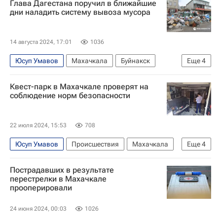
Глава Дагестана поручил в ближайшие
дни наладить систему вывоза мусора
14 августа 2024, 17:01
1036
Юсуп Умавов
Махачкала
Буйнакск
Еще
4
Кизляр
Сергей Меликов
Общество
Квест-парк в Махачкале проверят на
Республика Дагестан
соблюдение норм безопасности
22 июля 2024, 15:53
708
Юсуп Умавов
Происшествия
Махачкала
Еще
4
Россия
Пострадавших в результате
Следственный комитет России (СК РФ)
перестрелки в Махачкале
прооперировали
МЧС России (Министерство РФ по делам гражданской обороны, чрезвычайным ситуациям и ликвидации последствий стихийных бедствий)
Пожар в квест-парке в Махачкале
24 июня 2024, 00:03
1026