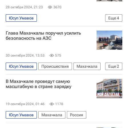
28 октября 2024, 21:23
3670
Юсуп Умавов
Еще
4
Специальная военная операция на Украине
Глава Махачкалы поручил усилить
Махачкала
Сергей Меликов
Россия
безопасность на АЗС
30 сентября 2024, 13:53
575
Юсуп Умавов
Происшествия
Махачкала
Еще
2
Сергей Меликов
Взрыв на АЗС в Махачкале
В Махачкале проведут самую
масштабную в стране зарядку
19 сентября 2024, 01:46
1178
Юсуп Умавов
Махачкала
Россия