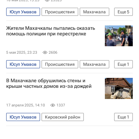
Юсуп Умавов
Происшествия
Махачкала
Еще
5
Россия
Республика Дагестан
Жители Махачкалы пытались оказать
СУ СК по республике Дагестан
помощь полиции при перестрелке
Министерство внутренних дел РФ (МВД России)
Следственный комитет России (СК РФ)
5 мая 2025, 23:23
2606
Юсуп Умавов
Происшествия
Махачкала
Еще
1
Нападение на сотрудников ДПС в Махачкале
В Махачкале обрушились стены и
крыши частных домов из-за дождей
17 апреля 2025, 14:10
1337
Юсуп Умавов
Кировский район
Еще
1
Махачкала