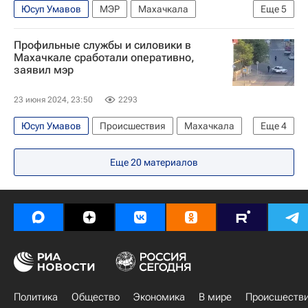
Юсуп Умавов
МЭР
Махачкала
Еще
5
Происшествия
Россия
Дербент
Профильные службы и силовики в
Русская православная церковь
Махачкале сработали оперативно,
заявил мэр
Вооруженные нападения в Дербенте и Махачкале
23 июня 2024, 23:50
2293
Юсуп Умавов
Происшествия
Махачкала
Еще
4
Россия
Дербент
Еще
20
материалов
Русская православная церковь
Вооруженные нападения в Дербенте и Махачкале
Политика
Общество
Экономика
В мире
Происшеств