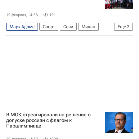
19 февраля, 14:58
191
Марк Адамс
Спорт
Сочи
Милан
Еще
2
Рио-де-Жанейро (город)
Международный олимпийский комитет (МОК)
В МОК отреагировали на решение о
допуске россиян с флагом к
Паралимпиаде
19 февраля, 14:52
1090