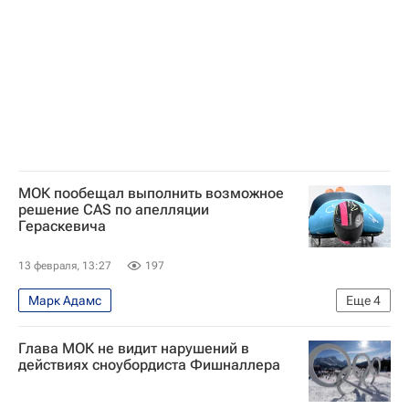
МОК пообещал выполнить возможное
решение CAS по апелляции
Гераскевича
13 февраля, 13:27
197
Марк Адамс
Еще
4
Спортивный арбитражный суд (CAS)
Глава МОК не видит нарушений в
Международный олимпийский комитет (МОК)
действиях сноубордиста Фишналлера
Зимние Олимпийские игры 2026