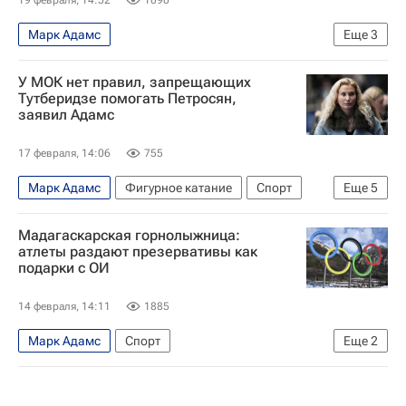
Марк Адамс
Еще
3
Международный олимпийский комитет (МОК)
У МОК нет правил, запрещающих
Паралимпийский комитет России (ПКР)
Тутберидзе помогать Петросян,
заявил Адамс
Зимние Олимпийские игры 2026
17 февраля, 14:06
755
Марк Адамс
Фигурное катание
Спорт
Еще
5
Этери Тутберидзе
Аделия Петросян
Мадагаскарская горнолыжница:
Международный олимпийский комитет (МОК)
атлеты раздают презервативы как
подарки с ОИ
Зимние Олимпийские игры 2026
Пётр Гуменник
14 февраля, 14:11
1885
Марк Адамс
Спорт
Еще
2
Международный олимпийский комитет (МОК)
Зимние Олимпийские игры 2026