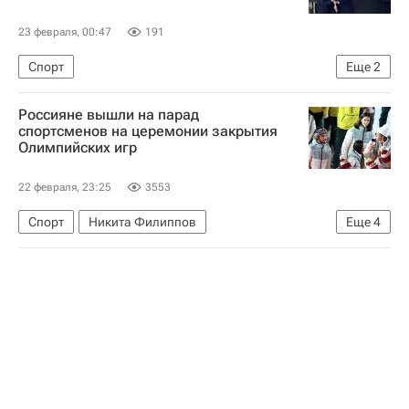
23 февраля, 00:47
191
Спорт
Еще
2
Международный олимпийский комитет (МОК)
Россияне вышли на парад
Зимние Олимпийские игры 2026
спортсменов на церемонии закрытия
Олимпийских игр
22 февраля, 23:25
3553
Спорт
Никита Филиппов
Еще
4
Аделия Петросян
Дарья Непряева
Зимние Олимпийские игры 2026
Пётр Гуменник