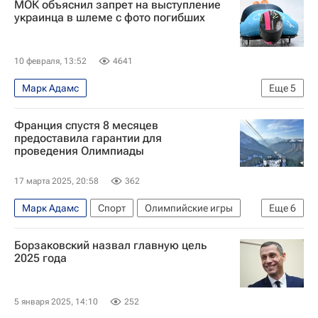
МОК объяснил запрет на выступление
Зимние Олимпийские игры 2026
Спорт
украинца в шлеме с фото погибших
Вокруг спорта
10 февраля, 13:52
4641
Марк Адамс
Еще
5
Международный олимпийский комитет (МОК)
Франция спустя 8 месяцев
Зимние Олимпийские игры 2026
Спорт
предоставила гарантии для
проведения Олимпиады
Вокруг спорта
Скелетон
17 марта 2025, 20:58
362
Марк Адамс
Спорт
Олимпийские игры
Еще
6
Франция
Альпы
Рона-Альпы
Борзаковский назвал главную цель
Томас Бах
Франсуа Байру
2025 года
Международный олимпийский комитет (МОК)
5 января 2025, 14:10
252