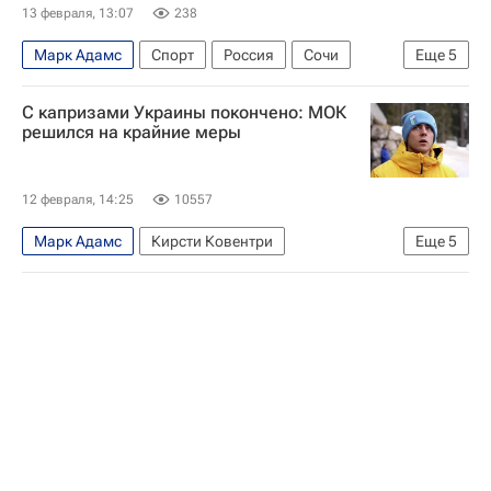
Кирсти Ковентри
13 февраля, 13:07
238
Марк Адамс
Спорт
Россия
Сочи
Еще
5
Ковентри
Евгения Шишкова
С капризами Украины покончено: МОК
Вадим Наумов
решился на крайние меры
Международный олимпийский комитет (МОК)
Зимние Олимпийские игры 2026
12 февраля, 14:25
10557
Марк Адамс
Кирсти Ковентри
Еще
5
Дмитрий Васильев
Международный олимпийский комитет (МОК)
Зимние Олимпийские игры 2026
Авторы РИА Новости Спорт
Скелетон