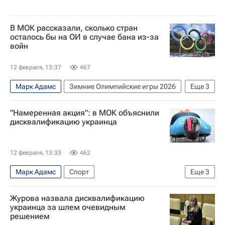
В МОК рассказали, сколько стран
осталось бы на ОИ в случае бана из-за
войн
12 февраля, 13:37
467
Марк Адамс
Зимние Олимпийские игры 2026
Еще
3
Международный олимпийский комитет (МОК)
"Намеренная акция": в МОК объяснили
Олимпийский комитет России (ОКР)
НОК
дисквалификацию украинца
12 февраля, 13:33
462
Марк Адамс
Спорт
Еще
3
Международный олимпийский комитет (МОК)
Журова назвала дисквалификацию
НОК
Зимние Олимпийские игры 2026
украинца за шлем очевидным
решением