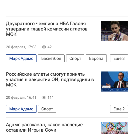
Двукратного чемпиона НБА Газоля
утвердили главой комиссии атлетов
МОК
20 февраля, 17:08
42
Марк Адамс
Баскетбол
Спорт
Европа
Еще
3
Международный олимпийский комитет (МОК)
Российские атлеты смогут принять
Зимние Олимпийские игры 2026
участие в закрытии ОИ, подтвердили в
МОК
Лос-Анджелес Лейкерс
20 февраля, 16:41
111
Марк Адамс
Спорт
Еще
2
Международный олимпийский комитет (МОК)
Адамс рассказал, какое наследие
Зимние Олимпийские игры 2026
оставили Игры в Сочи