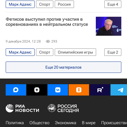
Марк Адамс
Спорт
Россия
Еще
4
Юрий Борзаковский
Фетисов выступил против участия в
Международный олимпийский комитет (МОК)
соревнованиях в нейтральном статусе
Всероссийская федерация легкой атлетики (ВФЛА)
БРИКС
9 декабря 2024, 12:28
293
Марк Адамс
Спорт
Олимпийские игры
Еще
2
Вячеслав Фетисов
Еще
20
материалов
Международный олимпийский комитет (МОК)
Политика
Общество
Экономика
В мире
Происшеств