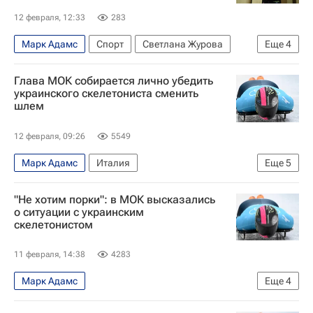
12 февраля, 12:33
283
Марк Адамс
Спорт
Светлана Журова
Еще
4
Иван Куляк
Глава МОК собирается лично убедить
Международный олимпийский комитет (МОК)
украинского скелетониста сменить
шлем
Госдума РФ
Зимние Олимпийские игры 2026
12 февраля, 09:26
5549
Марк Адамс
Италия
Еще
5
Международный олимпийский комитет (МОК)
"Не хотим порки": в МОК высказались
Зимние Олимпийские игры 2026
о ситуации с украинским
скелетонистом
Кирсти Ковентри
Вокруг спорта
Скелетон
11 февраля, 14:38
4283
Марк Адамс
Еще
4
Международный олимпийский комитет (МОК)