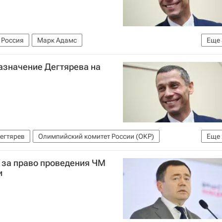
Россия
Марк Адамс
Еще
итет (МОК)
азначение Дегтярева на
 атлетики (ВФЛА)
БРИКС
егтярев
Олимпийский комитет России (ОКР)
Еще
 атлетики (ВФЛА)
Спорт
 за право проведения ЧМ
и