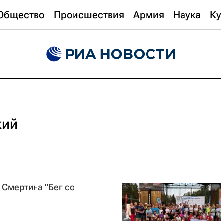
Общество
Происшествия
Армия
Наука
Ку
кий
 Смертина "Бег со