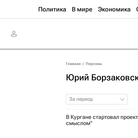
Политика
В мире
Экономика
Главная
/
Персоны
Юрий Борзаковс
За период
В Кургане стартовал проект
смыслом"