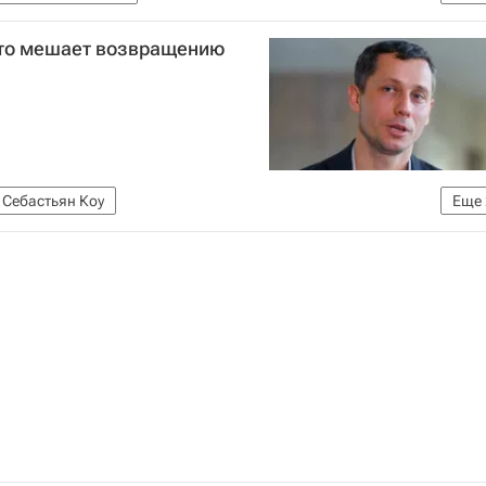
 атлетики (ВФЛА)
Олимпийский комитет России (ОКР)
кто мешает возвращению
Себастьян Коу
Еще
 атлетики (ВФЛА)
циация (World Athletics)