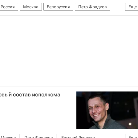
Россия
Москва
Белоруссия
Петр Фрадков
Еще
кая федерация легкой атлетики (ВФЛА)
итет (МОК)
циация (World Athletics)
Легкая атлетика
овый состав исполкома
Москва
Петр Фрадков
Евгений Ревенко
Еще