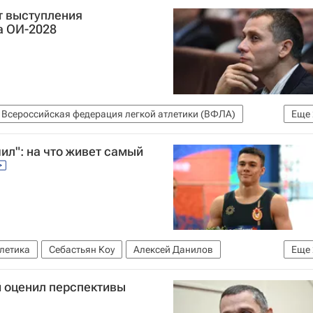
т выступления
а ОИ-2028
Всероссийская федерация легкой атлетики (ВФЛА)
Еще
циация (World Athletics)
Легкая атлетика
ил": на что живет самый
тлетика
Себастьян Коу
Алексей Данилов
Еще
тервью РИА Спорт
й оценил перспективы