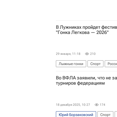
В Лужниках пройдет фести
"Гонка Легкова — 2026"
29 января, 11:18
210
Лыжные гонки
Спорт
Росс
Артем Мальцев
Александр Ле
Во ВФЛА заявили, что не 
турниров федерациям
18 декабря 2025, 10:27
174
Юрий Борзаковский
Спорт