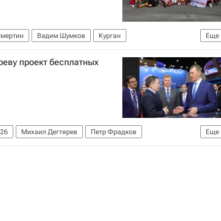
Смертин
Вадим Шумков
Курган
Еще
 атлетики (ВФЛА)
реву проект бесплатных
26
Михаил Дегтярев
Петр Фрадков
Еще
 атлетики (ВФЛА)