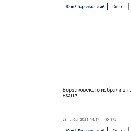
Юрий Борзаковский
Спорт
Ирина Привалова
Всероссийс
Международный олимпийский ком
Всемирная легкоатлетическая ассо
Борзаковского избрали в н
ВФЛА
23 ноября 2024, 14:47
372
Юрий Борзаковский
Спорт