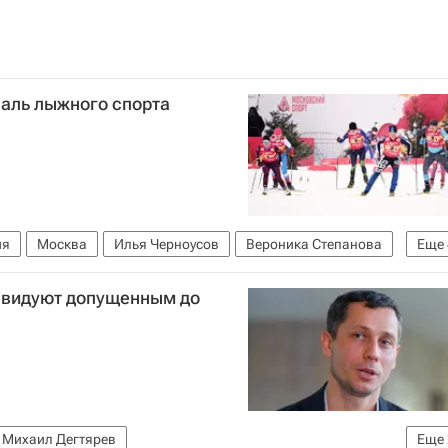
валь лыжного спорта
ия
Москва
Илья Черноусов
Вероника Степанова
Еще
гков
Иван Черезов
Илья Черноусов
завидуют допущенным до
Михаил Дегтярев
Еще