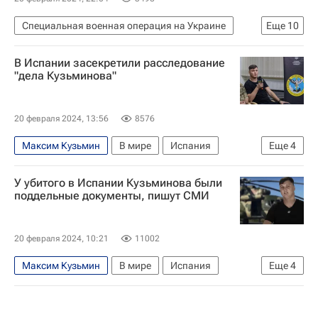
Специальная военная операция на Украине
Еще
10
В мире
Россия
Авдеевка
В Испании засекретили расследование
Сергей Шойгу
Вооруженные силы Украины
"дела Кузьминова"
Владимир Путин
Ян Гагин
Т-64
Ми-8 АМТШ
МиГ-29
20 февраля 2024, 13:56
8576
Максим Кузьмин
В мире
Испания
Еще
4
Курск
Украина
Ми-8 АМТШ
У убитого в Испании Кузьминова были
Максим Кузьминов
поддельные документы, пишут СМИ
20 февраля 2024, 10:21
11002
Максим Кузьмин
В мире
Испания
Еще
4
Курск
Украина
Ми-8 АМТШ
Максим Кузьминов