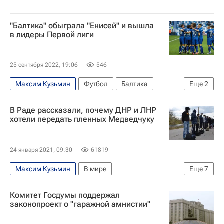
"Балтика" обыграла "Енисей" и вышла
в лидеры Первой лиги
25 сентября 2022, 19:06
546
Максим Кузьмин
Футбол
Балтика
Еще
2
Енисей
Первая лига
В Раде рассказали, почему ДНР и ЛНР
хотели передать пленных Медведчуку
24 января 2021, 09:30
61819
Максим Кузьмин
В мире
Еще
7
Верховная Рада Украины
Комитет Госдумы поддержал
Донецкая Народная Республика
законопроект о "гаражной амнистии"
Луганская Народная Республика