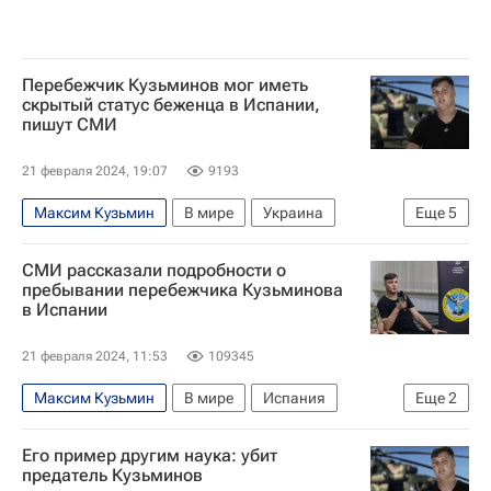
Перебежчик Кузьминов мог иметь
скрытый статус беженца в Испании,
пишут СМИ
21 февраля 2024, 19:07
9193
Максим Кузьмин
В мире
Украина
Еще
5
Испания
Telegram
Ми-8 АМТШ
Курск
СМИ рассказали подробности о
Максим Кузьминов
пребывании перебежчика Кузьминова
в Испании
21 февраля 2024, 11:53
109345
Максим Кузьмин
В мире
Испания
Еще
2
Россия
Максим Кузьминов
Его пример другим наука: убит
предатель Кузьминов