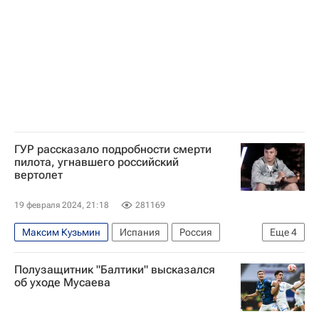
ГУР рассказало подробности смерти
пилота, угнавшего российский
вертолет
19 февраля 2024, 21:18
281169
Максим Кузьмин
Испания
Россия
Еще
4
В мире
Украина
Курск
Полузащитник "Балтики" высказался
Максим Кузьминов
об уходе Мусаева