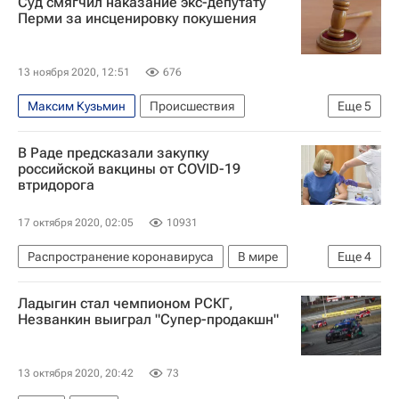
Суд смягчил наказание экс-депутату
Генеральная Ассамблея ООН
Россия
Перми за инсценировку покушения
13 ноября 2020, 12:51
676
Максим Кузьмин
Происшествия
Еще
5
Пермский край
Пермь
Соликамск
В Раде предсказали закупку
КПРФ
Следственный комитет России (СК РФ)
российской вакцины от COVID-19
втридорога
17 октября 2020, 02:05
10931
Распространение коронавируса
В мире
Еще
4
Европа
Евросоюз
Ситуация на Украине
Ладыгин стал чемпионом РСКГ,
Коронавирус COVID-19
Незванкин выиграл "Супер-продакшн"
13 октября 2020, 20:42
73