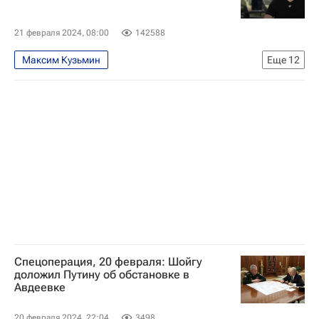
21 февраля 2024, 08:00
142588
Максим Кузьмин
Еще
12
Специальная военная операция на Украине
Украина
Россия
Главное разведывательное управление РФ
Молодая гвардия
Ми-8 АМТШ
МиГ-25
Су-27
СВО
Спецоперация
Аналитика
Максим Кузьминов
Спецоперация, 20 февраля: Шойгу
доложил Путину об обстановке в
Авдеевке
20 февраля 2024, 22:04
3498