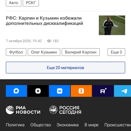
Авто
РСКГ
РФС: Карпин и Кузьмин избежали
дополнительных дисквалификаций
7 октября 2020, 15:42
182
Футбол
Олег Кузьмин
Валерий Карпин
Еще
3
РПЛ 2026-2027 (Чемпионат России по футболу)
Еще
20
материалов
Рубин
Ростов
Политика
Общество
Экономика
В мире
Происшеств