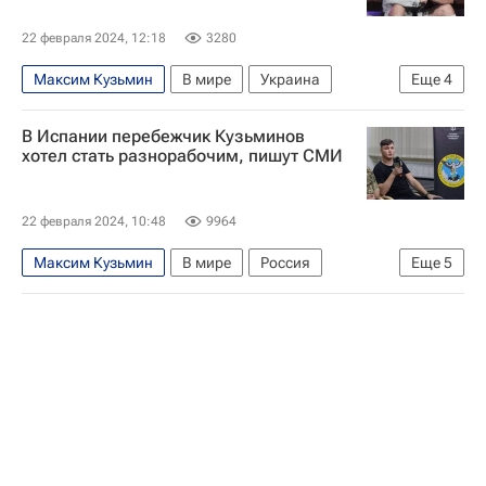
22 февраля 2024, 12:18
3280
Максим Кузьмин
В мире
Украина
Еще
4
Испания
Аликанте
Ми-8 АМТШ
В Испании перебежчик Кузьминов
Максим Кузьминов
хотел стать разнорабочим, пишут СМИ
22 февраля 2024, 10:48
9964
Максим Кузьмин
В мире
Россия
Еще
5
Испания
Украина
Дмитрий Песков
Ми-8 АМТШ
Максим Кузьминов