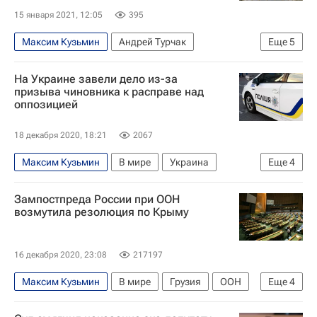
Виктор Медведчук
Владислав Дейнего
15 января 2021, 12:05
395
Наталья Никонорова
Максим Кузьмин
Андрей Турчак
Еще
5
Оппозиционная платформа - За жизнь
Госдума РФ
Павел Крашенинников
На Украине завели дело из-за
Совет Федерации РФ
Законодательство
призыва чиновника к расправе над
оппозицией
Гаражи
18 декабря 2020, 18:21
2067
Максим Кузьмин
В мире
Украина
Еще
4
Ренат Кузьмин
Зампостпреда России при ООН
Национальное антикоррупционное бюро Украины (НАБУ)
возмутила резолюция по Крыму
Станислав Шевченко
Оппозиционная платформа - За жизнь
16 декабря 2020, 23:08
217197
Максим Кузьмин
В мире
Грузия
ООН
Еще
4
Республика Крым
Чехия