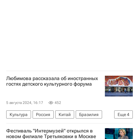
Санкт-Петербург
Россия
Эрик Булатов
Карл Брюллов
Русский музей
Третьяковская галерея
Любимова рассказала об иностранных
гостях детского культурного форума
5 августа 2024, 16:17
452
Культура
Россия
Китай
Бразилия
Еще
4
Ольга Любимова
Сергей Безруков
Фестиваль "Интермузей" открылся в
Эдгард Запашный
новом филиале Третьяковки в Москве