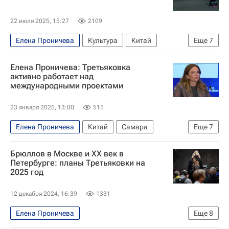
22 июля 2025, 15:27
2109
Елена Проничева
Культура
Китай
Еще
7
Россия
Илья Репин
Елена Проничева: Третьяковка
Софья Алексеевна (царевна)
активно работает над
международными проектами
Третьяковская галерея
Пекин
Культура
Новости культуры
23 января 2025, 13:00
515
Елена Проничева
Китай
Самара
Еще
7
Москва
Илья Репин
Брюллов в Москве и ХХ век в
Третьяковская галерея
БРИКС
Петербурге: планы Третьяковки на
2025 год
Татьяна Карпова
Интервью
Интервью - Авторы
12 декабря 2024, 16:39
1331
Елена Проничева
Еще
8
Музейные маршруты России
Москва