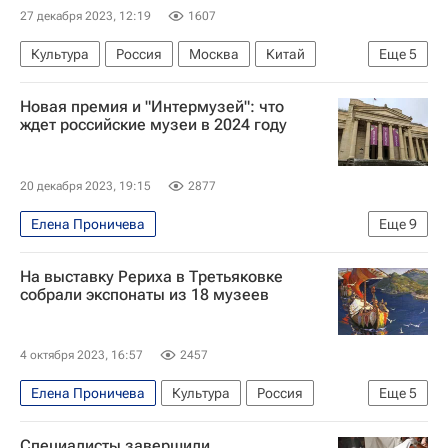
27 декабря 2023, 12:19
1607
Культура
Россия
Москва
Китай
Еще
5
Валерий Гергиев
Данила Козловский
Новая премия и "Интермузей": что
Ольга Любимова
Зарядье
ждет российские музеи в 2024 году
Федеральная служба по надзору в сфере связи, информационных технологий и массовых коммуникаций (Роскомнадзор)
20 декабря 2023, 19:15
2877
Елена Проничева
Еще
9
Музейные маршруты России
На выставку Рериха в Третьяковке
Екатерина Проничева
собрали экспонаты из 18 музеев
Третьяковская галерея
Калининград
Москва
Елизавета Лихачева
4 октября 2023, 16:57
2457
Владимиро-Суздальский музей-заповедник
Елена Проничева
Культура
Россия
Еще
5
Театральный музей имени Бахрушина
Париж
Николай Рерих
Сергей Дягилев
Кристина Трубинова
Специалисты завершили