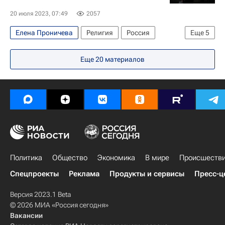
20 июля 2023, 07:49
2057
Елена Проничева
Религия
Россия
Еще
5
Третьяковская галерея
Еще
20
материалов
Свято-Троицкая Сергиева лавра (Троице-Сергиева Лавра)
Русская православная церковь
Ольга Любимова
Религия
Политика
Общество
Экономика
В мире
Происшеств
Спецпроекты
Реклама
Продукты и сервисы
Пресс-ц
Версия 2023.1 Beta
© 2026 МИА «Россия сегодня»
Вакансии