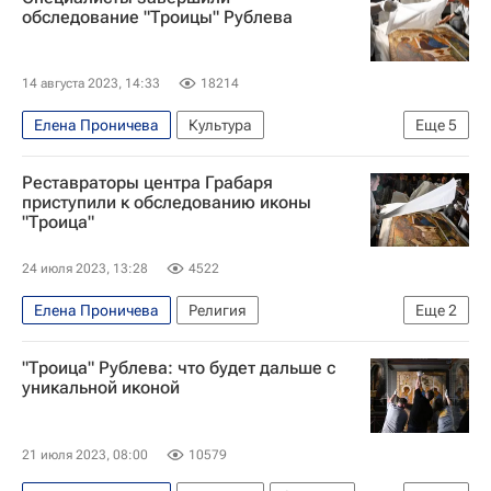
Третьяковская галерея
Искусство
обследование "Троицы" Рублева
14 августа 2023, 14:33
18214
Елена Проничева
Культура
Еще
5
Третьяковская галерея
Реставраторы центра Грабаря
Государственный Эрмитаж
Владимир Путин
приступили к обследованию иконы
"Троица"
Ольга Любимова
Россия
24 июля 2023, 13:28
4522
Елена Проничева
Религия
Еще
2
Третьяковская галерея
Ольга Любимова
"Троица" Рублева: что будет дальше с
уникальной иконой
21 июля 2023, 08:00
10579