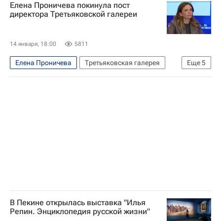
Елена Проничева покинула пост
Русский музей
Казимир Малевич
директора Третьяковской галереи
Павел Третьяков
Витебск
РОСИЗО
14 января, 18:00
5811
Елена Проничева
Третьяковская галерея
Еще
5
Россия
Москва
Самара
Ольга Любимова
Культура
В Пекине открылась выставка "Илья
Репин. Энциклопедия русской жизни"