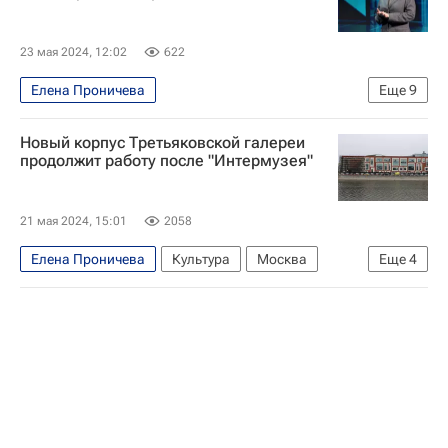
Московский Дворец пионеров
23 мая 2024, 12:02
622
Елена Проничева
Еще
9
Музейные маршруты России
Новый корпус Третьяковской галереи
Михаил Пиотровский
Алексей Левыкин
продолжит работу после "Интермузея"
Третьяковская галерея
Музей Москвы
Москва
Дом культуры "ГЭС-2"
21 мая 2024, 15:01
2058
Министерство культуры Российской Федерации (Минкультуры России)
Елена Проничева
Культура
Москва
Еще
4
Ольга Любимова
Россия
Михаил Мишустин
Третьяковская галерея
Культура