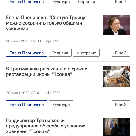
Елена Проничева
Культура
Справки
Еще
7
Россия
Ольга Любимова
Владимир Путин
Елена Проничева: "Святую Троицу"
Третьяковская галерея
можно сохранить только общими
усилиями
Русская православная церковь
Московский Патриархат
Музеи
20 июля 2023, 09:00
1443
Елена Проничева
Религия
Интервью
Еще
3
Третьяковская галерея
В Третьяковке рассказали о сроках
Свято-Троицкая Сергиева лавра (Троице-Сергиева Лавра)
реставрации иконы "Троица"
Россия
20 июля 2023, 08:41
2953
Елена Проничева
Культура
Еще
3
Новости культуры
Третьяковская галерея
Гендиректор Третьяковки
Русская православная церковь
предупредила об особых условиях
хранения "Троицы"