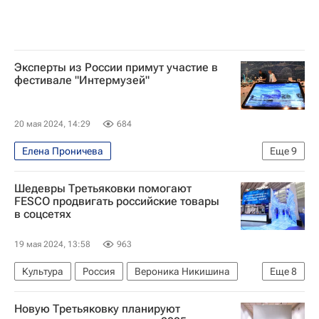
Эксперты из России примут участие в
фестивале "Интермузей"
20 мая 2024, 14:29
684
Елена Проничева
Еще
9
Музейные маршруты России
Россия
Шедевры Третьяковки помогают
Москва
Египет
Михаил Пиотровский
FESCO продвигать российские товары
в соцсетях
Алексей Левыкин
БРИКС
СНГ
Государственный Эрмитаж
19 мая 2024, 13:58
963
Культура
Россия
Вероника Никишина
Еще
8
Иван Шишкин
Иван Крамской
Новую Третьяковку планируют
Абрау-Дюрсо
Третьяковская галерея