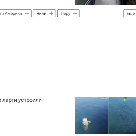
я Америка
Чили
Перу
Еще
 ларги устроили