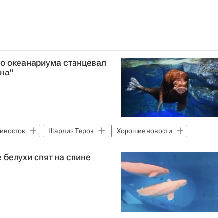
о океанариума станцевал
на"
ивосток
Шарлиз Терон
Хорошие новости
белухи спят на спине