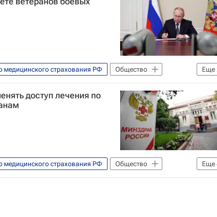
чете ветеранов боевых
о медицинского страхования РФ
Общество
Еще
енять доступ лечения по
анам
о медицинского страхования РФ
Общество
Еще
Евгений Уфимцев
Здоровье