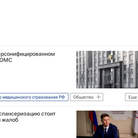
персонифицированном
е ОМС
о медицинского страхования РФ
Общество
Еще
спансеризацию стоит
и жалоб