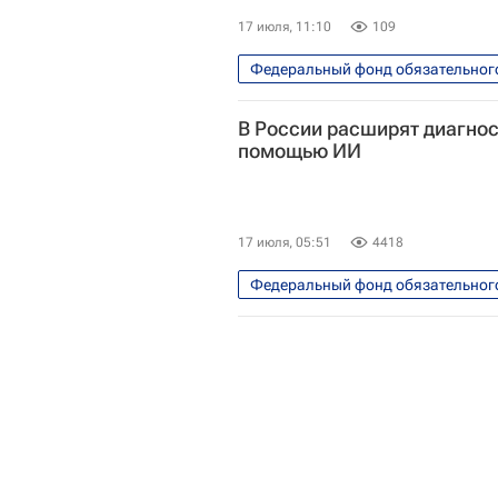
17 июля, 11:10
109
Федеральный фонд обязательног
Илья Баланин
Обязательно
В России расширят диагнос
полис ОМС
помощью ИИ
17 июля, 05:51
4418
Федеральный фонд обязательног
Илья Баланин
Петр Глыбоч