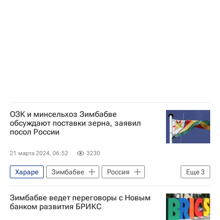
ОЗК и минсельхоз Зимбабве
обсуждают поставки зерна, заявил
посол России
21 марта 2024, 06:52
3230
Хараре
Зимбабве
Россия
Еще
3
Объединенная зерновая компания
Зимбабве ведет переговоры с Новым
Министерство сельского хозяйства РФ (Минсельхоз России)
банком развития БРИКС
В мире