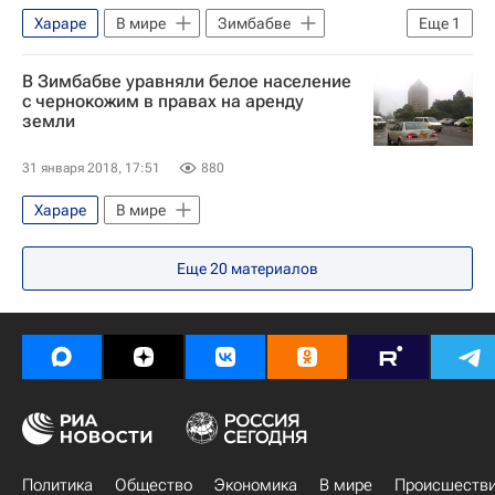
Хараре
В мире
Зимбабве
Еще
1
Эммерсон Мнангагва
В Зимбабве уравняли белое население
с чернокожим в правах на аренду
земли
31 января 2018, 17:51
880
Хараре
В мире
Еще
20
материалов
Политика
Общество
Экономика
В мире
Происшеств