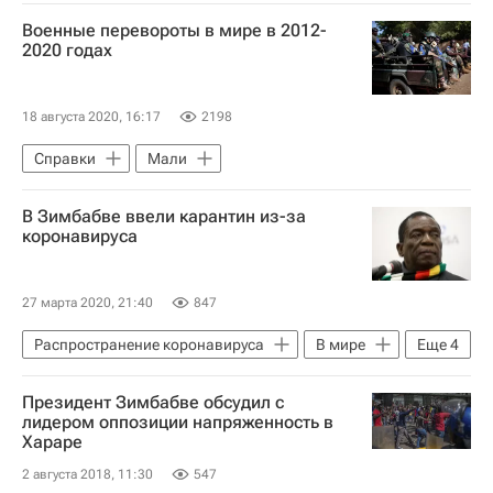
Пакистан
Эво Моралес
Военные перевороты в мире в 2012-
Первез Мушарраф
Франсуа Бозизе
2020 годах
Мятеж военных в Мали
18 августа 2020, 16:17
2198
Справки
Мали
В Зимбабве ввели карантин из-за
коронавируса
27 марта 2020, 21:40
847
Распространение коронавируса
В мире
Еще
4
Зимбабве
Эммерсон Мнангагва
Президент Зимбабве обсудил с
Коронавирусы
Коронавирус COVID-19
лидером оппозиции напряженность в
Хараре
2 августа 2018, 11:30
547