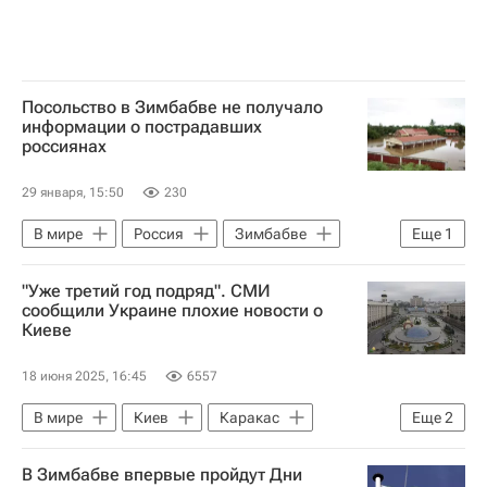
Посольство в Зимбабве не получало
информации о пострадавших
россиянах
29 января, 15:50
230
В мире
Россия
Зимбабве
Еще
1
Малави
"Уже третий год подряд". СМИ
сообщили Украине плохие новости о
Киеве
18 июня 2025, 16:45
6557
В мире
Киев
Каракас
Еще
2
Порт-Морсби
Украина
В Зимбабве впервые пройдут Дни