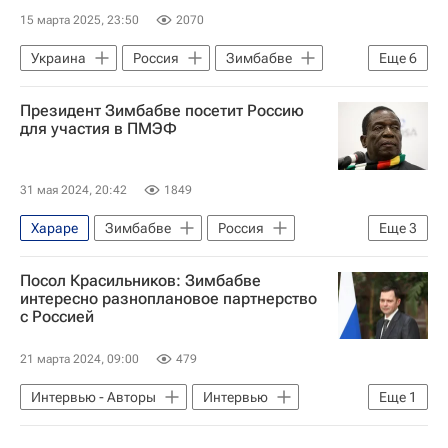
15 марта 2025, 23:50
2070
Украина
Россия
Зимбабве
Еще
6
Владимир Путин
Радослав Сикорский
Президент Зимбабве посетит Россию
Евросоюз
МИД Польши
НАТО
для участия в ПМЭФ
В мире
31 мая 2024, 20:42
1849
Хараре
Зимбабве
Россия
Еще
3
Эммерсон Мнангагва
ПМЭФ-2024
Посол Красильников: Зимбабве
Санкт-Петербург
интересно разноплановое партнерство
с Россией
21 марта 2024, 09:00
479
Интервью - Авторы
Интервью
Еще
1
Зимбабве