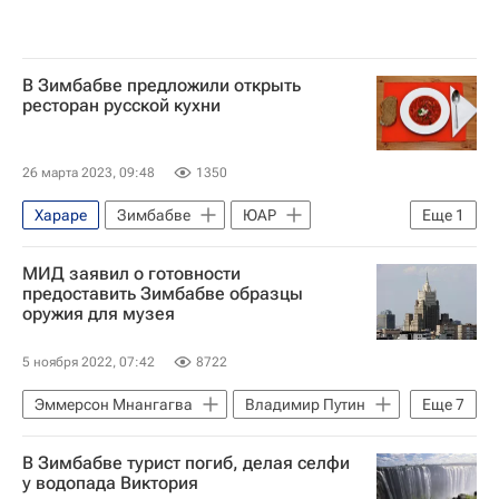
В Зимбабве предложили открыть
ресторан русской кухни
26 марта 2023, 09:48
1350
Хараре
Зимбабве
ЮАР
Еще
1
В мире
МИД заявил о готовности
предоставить Зимбабве образцы
оружия для музея
5 ноября 2022, 07:42
8722
Эммерсон Мнангагва
Владимир Путин
Еще
7
Валентина Матвиенко
Россия
В Зимбабве турист погиб, делая селфи
Африка
Зимбабве
у водопада Виктория