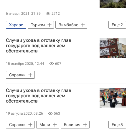
Совет Федерации РФ
Российский государственный гуманитарный университет
6 января 2021, 21:39
2712
В мире
Хараре
Туризм
Зимбабве
Еще
2
Новости - Туризм
Туризм
Случаи ухода в отставку глав
государств под давлением
обстоятельств
15 октября 2020, 12:44
607
Справки
Случаи ухода в отставку глав
государств под давлением
обстоятельств
19 августа 2020, 08:26
563
Справки
Мали
Боливия
Еще
5