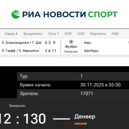
Серия А
Бундеслига
Лига 1
КХЛ
НХЛ
Евролига
НБА
6
3
9
Е. Александрова
Г. Дабровски
Аякс
Футбол
3
6
11
К. Гауфф
К. Макнейли
Шелбурн
Завершен
Тур:
1
Время начала:
30.11.2025 в 05:00
Зрители:
17071
Завершен
12
:
130
Денвер