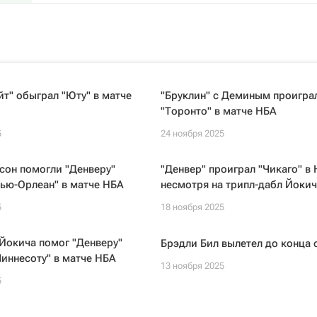
йт" обыграл "Юту" в матче
"Бруклин" с Деминым проигра
"Торонто" в матче НБА
5
24 ноября 2025
сон помогли "Денверу"
"Денвер" проиграл "Чикаго" в 
ью-Орлеан" в матче НБА
несмотря на трипл-дабл Йокич
5
18 ноября 2025
Йокича помог "Денверу"
Брэдли Бил вылетел до конца 
иннесоту" в матче НБА
13 ноября 2025
5