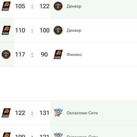
105
:
122
Денвер
110
:
100
Денвер
117
:
90
Финикс
122
:
131
Оклахома-Сити