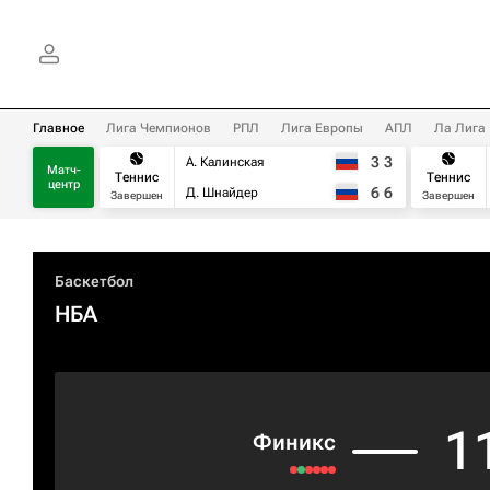
Главное
Лига Чемпионов
РПЛ
Лига Европы
АПЛ
Ла Лига
3
3
А. Калинская
Матч-
Теннис
Теннис
центр
6
6
Д. Шнайдер
Завершен
Завершен
Баскетбол
НБА
1
Финикс