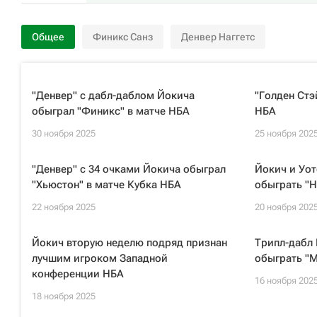
Общее
Финикс Санз
Денвер Наггетс
"Денвер" с дабл-даблом Йокича
"Голден Стэ
обыграл "Финикс" в матче НБА
НБА
30 ноября 2025
25 ноября 202
"Денвер" с 34 очками Йокича обыграл
Йокич и Уот
"Хьюстон" в матче Кубка НБА
обыграть "Н
22 ноября 2025
20 ноября 202
Йокич вторую неделю подряд признан
Трипл-дабл 
лучшим игроком Западной
обыграть "М
конференции НБА
16 ноября 202
18 ноября 2025