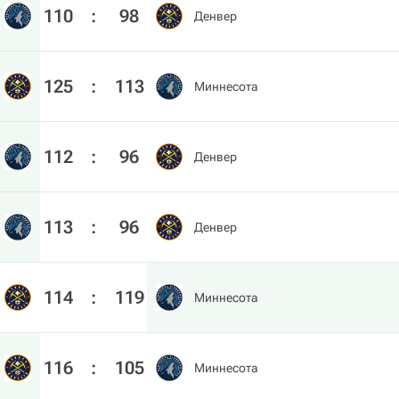
110
:
98
Денвер
125
:
113
Миннесота
112
:
96
Денвер
113
:
96
Денвер
114
:
119
Миннесота
116
:
105
Миннесота