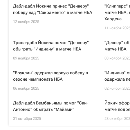
Дабл-дабл Йокича принес "Денверу"
"Клипперс" 
победу над "Сакраменто" в матче НБА
матче НБА, 
Хардена
12 ноября 2025
11 ноября 202
Трипл-дабл Йокича помог "Денверу"
"Денвер" об
обыграть "Индиану" в матче НБА
матче НБА
09 ноября 2025
08 ноября 202
"Бруклин" одержал первую победу в
"Индиана" о
сезоне чемпионата НБА
одержала пе
06 ноября 2025
02 ноября 202
Дабл-дабл Вембаньямы помог "Сан-
Йокич офор
Антонио" обыграть "Майами"
матче подря
31 октября 2025
28 октября 20