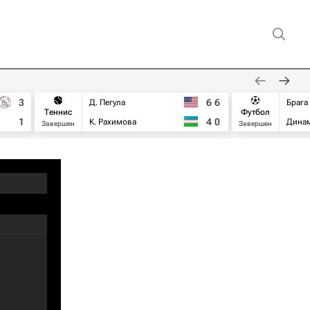
3
6
6
Д. Пегула
Брага
Теннис
Футбол
1
4
0
К. Рахимова
Дина
Завершен
Завершен