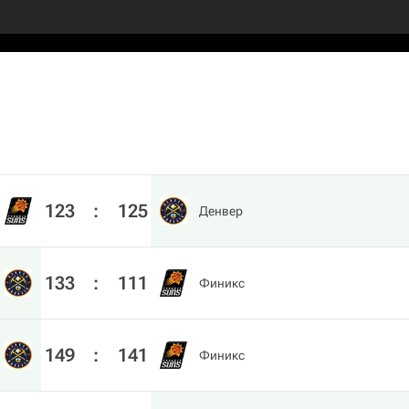
123
:
125
Денвер
133
:
111
Финикс
149
:
141
Финикс