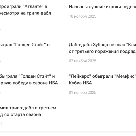
проиграли "Атланте" в
Названы лучшие игроки недел
несмотря на трипл-дабл
10 ноября 2025
5
ыграл "Голден Стэйт" в
Дабл-дабл Зубаца не спас "Кл
от третьего поражения подряд
5
07 ноября 2025
быграла "Голден Стэйт" и
"Лейкерс" обыграли "Мемфис"
рвую победу в сезоне НБА
Кубка НБА
5
01 ноября 2025
мил трипл-дабл в третьем
д со старта сезона
25