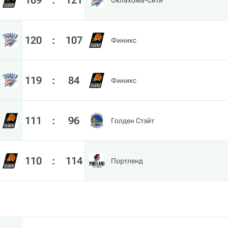
109
:
121
Оклахома-Сити
120
:
107
Финикс
119
:
84
Финикс
111
:
96
Голден Стэйт
110
:
114
Портленд