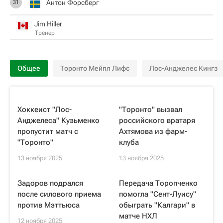
Антон Форсберг
31
Jim Hiller
Тренер
Общее
Торонто Мейпл Лифс
Лос-Анджелес Кингз
Хоккеист "Лос-
"Торонто" вызвал
Анджелеса" Кузьменко
российского вратаря
пропустит матч с
Ахтямова из фарм-
"Торонто"
клуба
13 ноября 2025
13 ноября 2025
Задоров подрался
Передача Торопченко
после силового приема
помогла "Сент-Луису"
против Мэттьюса
обыграть "Калгари" в
матче НХЛ
12 ноября 2025