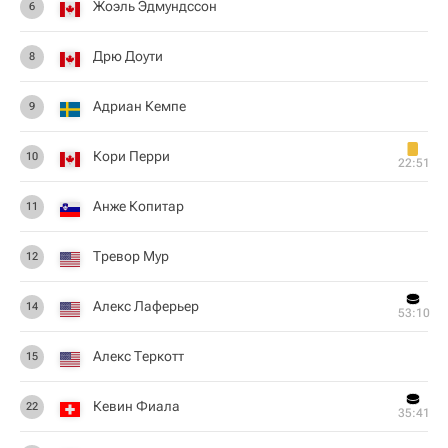
Жоэль Эдмундссон
6
Дрю Доути
8
Адриан Кемпе
9
Кори Перри
10
22:51
Анже Копитар
11
Тревор Мур
12
Алекс Лаферьер
14
53:10
Алекс Теркотт
15
Кевин Фиала
22
35:41