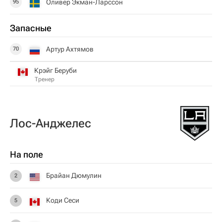
Оливер Экман-Ларссон
95
Запасные
Артур Ахтямов
70
Крэйг Беруби
Тренер
Лос-Анджелес
На поле
Брайан Дюмулин
2
Коди Сеси
5