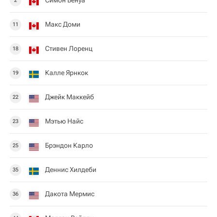
Симон Бенуа
2
Макс Доми
11
Стивен Лоренц
18
Калле Ярнкок
19
Джейк Маккейб
22
Мэтью Найс
23
Брэндон Карло
25
Деннис Хилдеби
35
Дакота Мермис
36