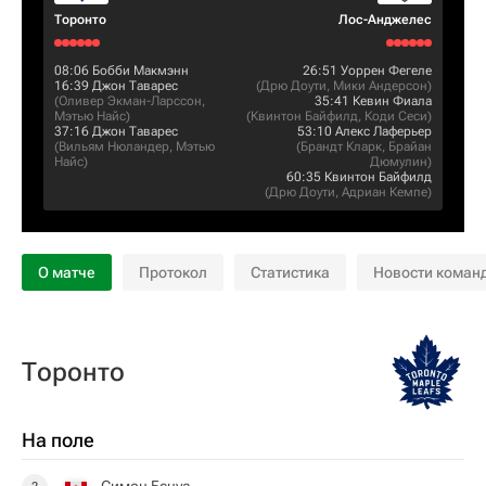
Торонто
Лос-Анджелес
08:06
Бобби Макмэнн
26:51
Уоррен Фегеле
16:39
Джон Таварес
(
Дрю Доути
,
Мики Андерсон
)
(
Оливер Экман-Ларссон
,
35:41
Кевин Фиала
Мэтью Найс
)
(
Квинтон Байфилд
,
Коди Сеси
)
37:16
Джон Таварес
53:10
Алекс Лаферьер
(
Вильям Нюландер
,
Мэтью
(
Брандт Кларк
,
Брайан
Найс
)
Дюмулин
)
60:35
Квинтон Байфилд
(
Дрю Доути
,
Адриан Кемпе
)
О матче
Протокол
Статистика
Новости коман
Торонто
На поле