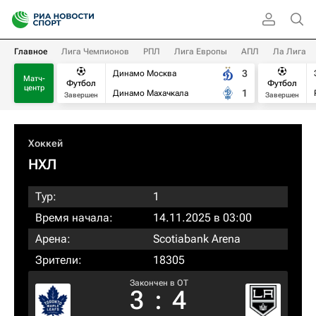
Главное
Лига Чемпионов
РПЛ
Лига Европы
АПЛ
Ла Лига
3
Динамо Москва
Матч-
Футбол
Футбол
центр
1
Динамо Махачкала
Завершен
Завершен
Хоккей
НХЛ
Тур:
1
Время начала:
14.11.2025 в 03:00
Арена:
Scotiabank Arena
Зрители:
18305
Закончен в OT
3
:
4