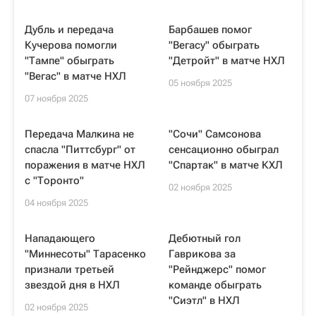
Дубль и передача
Барбашев помог
Кучерова помогли
"Вегасу" обыграть
"Тампе" обыграть
"Детройт" в матче НХЛ
"Вегас" в матче НХЛ
05 ноября 2025
07 ноября 2025
Передача Малкина не
"Сочи" Самсонова
спасла "Питтсбург" от
сенсационно обыграл
поражения в матче НХЛ
"Спартак" в матче КХЛ
с "Торонто"
02 ноября 2025
04 ноября 2025
Нападающего
Дебютный гол
"Миннесоты" Тарасенко
Гаврикова за
признали третьей
"Рейнджерс" помог
звездой дня в НХЛ
команде обыграть
"Сиэтл" в НХЛ
02 ноября 2025