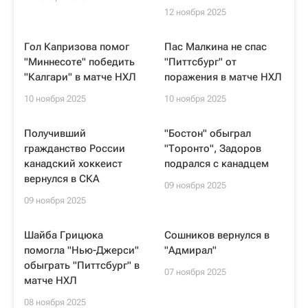
12 ноября 2025
Гол Капризова помог
Пас Малкина не спас
"Миннесоте" победить
"Питтсбург" от
"Калгари" в матче НХЛ
поражения в матче НХЛ
10 ноября 2025
10 ноября 2025
Получивший
"Бостон" обыграл
гражданство России
"Торонто", Задоров
канадский хоккеист
подрался с канадцем
вернулся в СКА
09 ноября 2025
09 ноября 2025
Шайба Грицюка
Сошников вернулся в
помогла "Нью-Джерси"
"Адмирал"
обыграть "Питтсбург" в
07 ноября 2025
матче НХЛ
08 ноября 2025