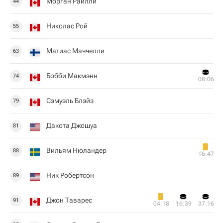
Морган Райлли
44
Николас Рой
55
Матиас Маччелли
63
Бобби Макмэнн
74
08:06
Сэмуэль Блэйз
79
Дакота Джошуа
81
Вильям Нюландер
88
16:47
Ник Робертсон
89
Джон Таварес
91
04:18
16:39
37:16