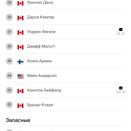
Филлип Дано
24
Дарси Кемпер
35
Уоррен Фегеле
37
26:51
Джефф Мэлотт
39
Хоэль Армиа
40
Мики Андерсон
44
Квинтон Байфилд
55
60:35
Брандт Кларк
92
Запасные