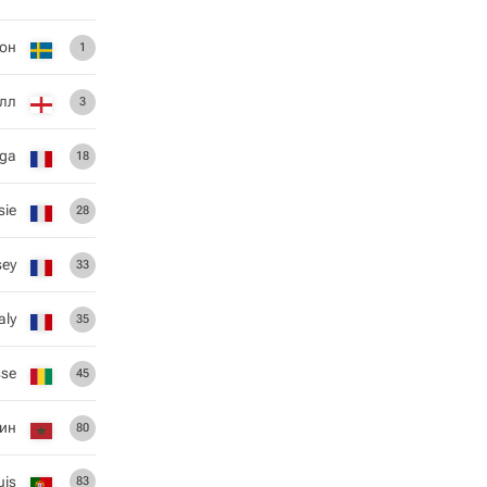
он
1
элл
3
nga
18
sie
28
sey
33
aly
35
sse
45
ин
80
uis
83