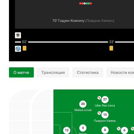
70‎’‎
Годуин Коялипу
(
Пьеррик Капель
)
02‎’‎
33‎’‎
О матче
Трансляция
Статистика
Новости ко
27
20
Lilian Rao-Lisoa
Marius Louar
15
Пьеррик Капель
4
8
12
6
Усман