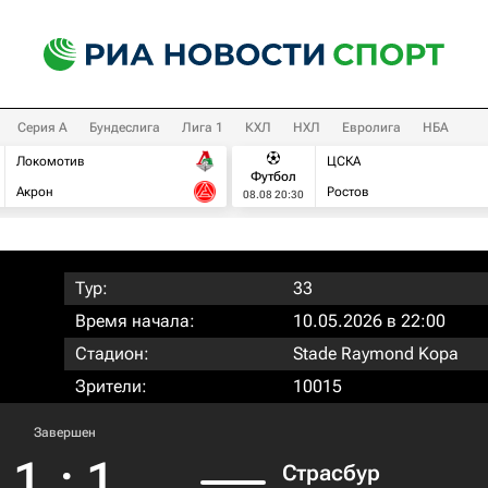
Серия А
Бундеслига
Лига 1
КХЛ
НХЛ
Евролига
НБА
Локомотив
ЦСКА
Футбол
Акрон
Ростов
08.08 20:30
Тур:
33
Время начала:
10.05.2026 в 22:00
Стадион:
Stade Raymond Kopa
Зрители:
10015
Завершен
1
:
1
Страсбур