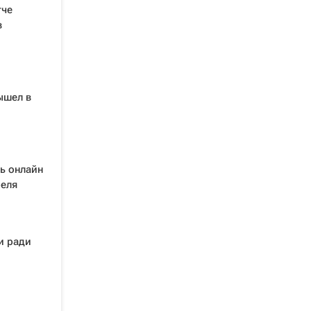
тче
в
ышел в
ть онлайн
реля
и ради