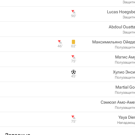
Защит
Lucas Hoegsb
90‎’‎
Защит
Abdoul Ouatt
Защит
Максимильяно Ойеде
46‎’‎
02‎’‎
Полузащит
Матис Ам
75‎’‎
Полузащит
Хулио Энс
45‎’‎
Полузащит
Martial G
Полузащит
Сэмюэл Амо-Аме
Полузащит
Yaya Di
75‎’‎
Нападающ