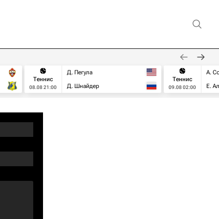
Д. Пегула
А. С
Теннис
Теннис
Д. Шнайдер
Е. А
08.08 21:00
09.08 02:00