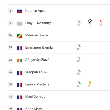
Карлен Аркю
2
Годуин Коялипу
9
46‎’‎
70‎’‎
86‎’‎
Мелвин Зинга
16
Emmanuel Biumla
24
86‎’‎
Абдулайе Бамба
25
86‎’‎
Флоран Ханин
26
90‎’‎
Lanroy Machine
36
61‎’‎
90‎’‎
Mael Gernigon
42
Bane Diatta
46