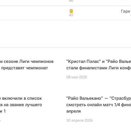
46‎’‎
Гари
45‎’‎
м сезоне Лиги чемпионов
"Кристал Пэлас" и "Райо Валь
 представят чемпионат
стали финалистами Лиги кон
08 мая 2026
 включили в список
"Райо Вальекано" — "Страсбур
в на звание лучшего
смотреть онлайн матч 1/4 фин
и 1
апреля
6
30 апреля 2026