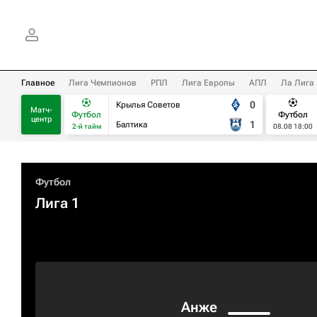
Главное
Лига Чемпионов
РПЛ
Лига Европы
АПЛ
Ла Лига
0
Крылья Советов
Матч-
Футбол
Футбол
центр
1
Балтика
2-й тайм
08.08 18:00
Футбол
Лига 1
Анже