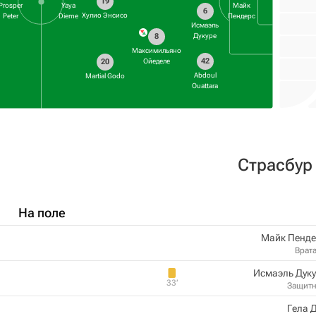
19
Prosper
Yaya
Майк
6
Хулио Энсисо
Peter
Dieme
Пендерс
Исмаэль
8
Дукуре
Максимильяно
42
Ойеделе
20
Abdoul
Martial Godo
Ouattara
Страсбур
На поле
Майк Пенде
Врат
Исмаэль Дук
33‎’‎
Защит
Гела 