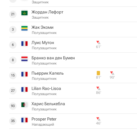
Защитник
Жордан Лефорт
21
Защитник
Жак Экоми
3
Полузащитник
Луис Мутон
6
61‎’‎
Полузащитник
Бранко ван ден Бумен
8
Полузащитник
Пьеррик Капель
15
81‎’‎
90‎’‎
Полузащитник
Lilian Rao-Lisoa
27
86‎’‎
Полузащитник
Харис Белькебла
93
Полузащитник
Prosper Peter
35
46‎’‎
Нападающий