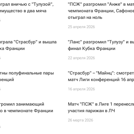
грал вничью с "Тулузой",
"ПСЖ" разгромил "Анже" в ма
имущество в два мяча
чемпионата Франции, Сафоно
отыграл на ноль
6
25 апреля 2026
грала "Страсбур" и вышла
"Ланс" разгромил "Тулузу" и в
бка Франции
финал Кубка Франции
6
22 апреля 2026
стны полуфинальные пары
"Страсбур" – "Майнц": смотре
ренций
матч Лиги конференций 16 ап
6
16 апреля 2026
згромил занимающий
Матч "ПСЖ" в Лиге 1 перенесл
то в чемпионате Франции
участия парижан в ЛЧ
26 марта 2026
6