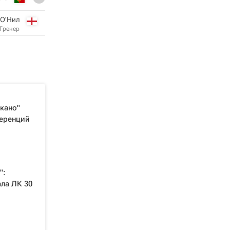
 О'Нил
Тренер
екано"
ференций
":
ала ЛК 30