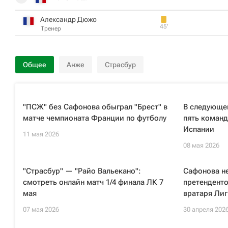
Александр Дюжо
45‎’‎
Тренер
Общее
Анже
Страсбур
"ПСЖ" без Сафонова обыграл "Брест" в
В следующе
матче чемпионата Франции по футболу
пять команд
Испании
11 мая 2026
08 мая 2026
"Страсбур" — "Райо Вальекано":
Сафонова не
смотреть онлайн матч 1/4 финала ЛК 7
претенденто
мая
вратаря Лиг
07 мая 2026
30 апреля 202