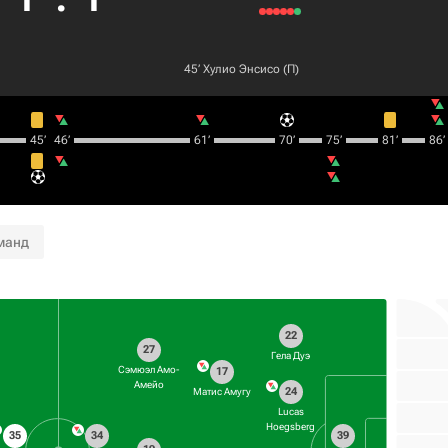
45‎’‎
Хулио Энсисо
(П)
45‎’‎
46‎’‎
61‎’‎
70‎’‎
75‎’‎
81‎’‎
86‎’‎
манд
22
27
Гела Дуэ
Сэмюэл Амо-
17
Амейо
24
Матис Амугу
Lucas
Hoegsberg
35
34
39