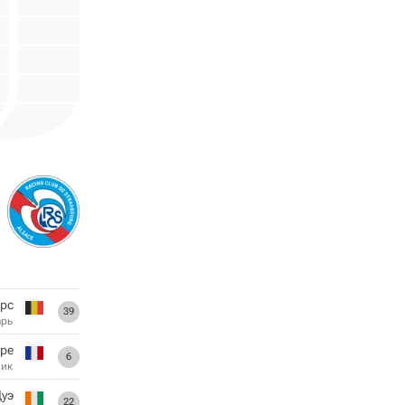
рс
39
арь
уре
6
ник
Дуэ
22