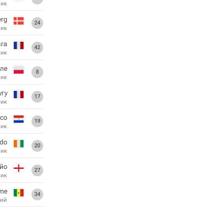
ник
erg
24
ник
ara
42
ник
ле
8
ник
угу
17
ник
исо
19
ник
odo
20
ник
йо
27
ник
eme
34
ий