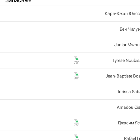
Запасные
Карл-Юхан Юнсс
Бен Чилу
Junior Mwa
Tyrese Noubis
75‎’‎
Jean-Baptiste Bo
90‎’‎
Idrissa Sab
Amadou Ci
Джасим Яс
75‎’‎
Rafael L