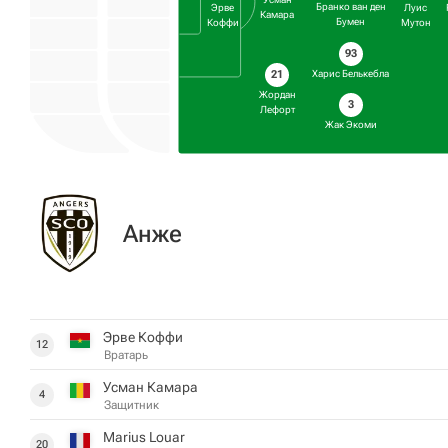
Бранко ван ден
Эрве
Луис
Камара
Бумен
Коффи
Мутон
93
Харис Белькебла
21
Жордан
3
Лефорт
Жак Экоми
Анже
Эрве Коффи
12
Вратарь
Усман Камара
4
Защитник
Marius Louar
20