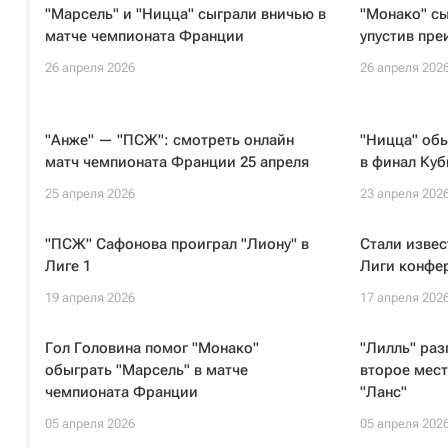
"Марсель" и "Ницца" сыграли вничью в
"Монако" сы
матче чемпионата Франции
упустив пре
26 апреля 2026
26 апреля 202
"Анже" — "ПСЖ": смотреть онлайн
"Ницца" обы
матч чемпионата Франции 25 апреля
в финал Ку
25 апреля 2026
23 апреля 202
"ПСЖ" Сафонова проиграл "Лиону" в
Стали изве
Лиге 1
Лиги конфе
19 апреля 2026
17 апреля 202
Гол Головина помог "Монако"
"Лилль" ра
обыграть "Марсель" в матче
второе мес
чемпионата Франции
"Ланс"
05 апреля 2026
05 апреля 202