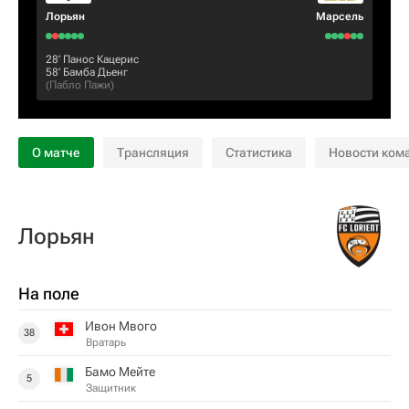
Лорьян
Марсель
28‎’‎
Панос Кацерис
58‎’‎
Бамба Дьенг
(
Пабло Пажи
)
О матче
Трансляция
Статистика
Новости ком
Лорьян
На поле
Ивон Мвого
38
Вратарь
Бамо Мейте
5
Защитник