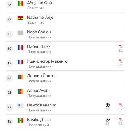
Абдулай Фэй
25
Защитник
Nathaniel Adjei
32
Защитник
Noah Cadiou
8
Полузащитник
Пабло Пажи
10
82‎’‎
Полузащитник
Жан-Виктор Макенго
17
69‎’‎
Полузащитник
Дарлин Йонгва
44
Полузащитник
Arthur Avom
62
Полузащитник
Панос Кацерис
77
28‎’‎
82‎’‎
Полузащитник
Бамба Дьенг
12
58‎’‎
75‎’‎
Нападающий