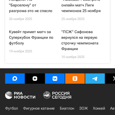
"Барселону" от
онлайн матч Лиги
разгрома это не спасло
чемпионов 25 ноября
26 ноября 2025
25 ноября 2025
Кувейт примет матч за
"ПСЖ" Сафонова
Суперкубок Франции по
вернулся на первую
футболу
строчку чемпионата
Франции
19 ноября 2025
10 ноября 2025
Футбол
Фигурное катание
Биатлон
ЗОЖ
Хоккей
Ав