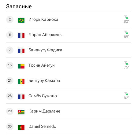
Запасные
Игорь Кариока
2
82‎’‎
Лоран Абержель
6
69‎’‎
Бандиугу Фадига
7
Тосин Айегун
15
75‎’‎
Бингуру Камара
21
Самбу Сумано
28
82‎’‎
Карим Дермане
29
Daniel Semedo
35