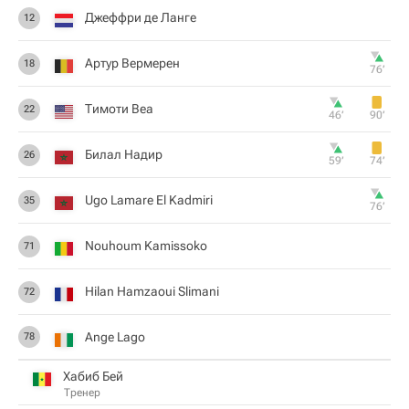
Джеффри де Ланге
12
Артур Вермерен
18
76‎’‎
Тимоти Веа
22
46‎’‎
90‎’‎
Билал Надир
26
59‎’‎
74‎’‎
Ugo Lamare El Kadmiri
35
76‎’‎
Nouhoum Kamissoko
71
Hilan Hamzaoui Slimani
72
Ange Lago
78
Хабиб Бей
Тренер