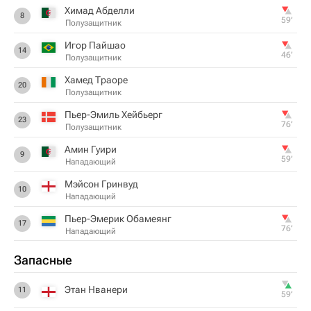
Химад Абделли
8
59‎’‎
Полузащитник
Игор Пайшао
14
46‎’‎
Полузащитник
Хамед Траоре
20
Полузащитник
Пьер-Эмиль Хейбьерг
23
76‎’‎
Полузащитник
Амин Гуири
9
59‎’‎
Нападающий
Мэйсон Гринвуд
10
Нападающий
Пьер-Эмерик Обамеянг
17
76‎’‎
Нападающий
Запасные
Этан Нванери
11
59‎’‎