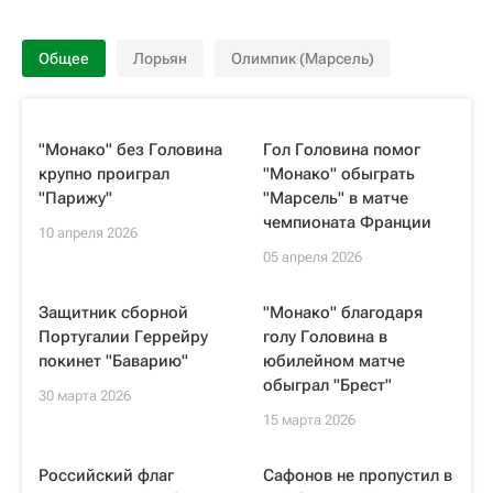
Общее
Лорьян
Олимпик (Марсель)
"Монако" без Головина
Гол Головина помог
крупно проиграл
"Монако" обыграть
"Парижу"
"Марсель" в матче
чемпионата Франции
10 апреля 2026
05 апреля 2026
Защитник сборной
"Монако" благодаря
Португалии Геррейру
голу Головина в
покинет "Баварию"
юбилейном матче
обыграл "Брест"
30 марта 2026
15 марта 2026
Российский флаг
Сафонов не пропустил в