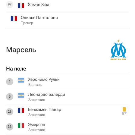
Stevan Siba
97
Оливье Панталони
Тренер
Марсель
На поле
Херонимо Рульи
1
Вратарь
Леонардо Балерди
5
Защитник
Бенжамен Павар
28
57‎’‎
Защитник
Эмерсон
33
Защитник