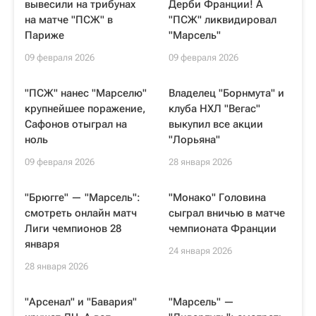
вывесили на трибунах
Дерби Франции! А
на матче "ПСЖ" в
"ПСЖ" ликвидировал
Париже
"Марсель"
09 февраля 2026
09 февраля 2026
"ПСЖ" нанес "Марселю"
Владелец "Борнмута" и
крупнейшее поражение,
клуба НХЛ "Вегас"
Сафонов отыграл на
выкупил все акции
ноль
"Лорьяна"
09 февраля 2026
28 января 2026
"Брюгге" — "Марсель":
"Монако" Головина
смотреть онлайн матч
сыграл вничью в матче
Лиги чемпионов 28
чемпионата Франции
января
24 января 2026
28 января 2026
"Арсенал" и "Бавария"
"Марсель" —