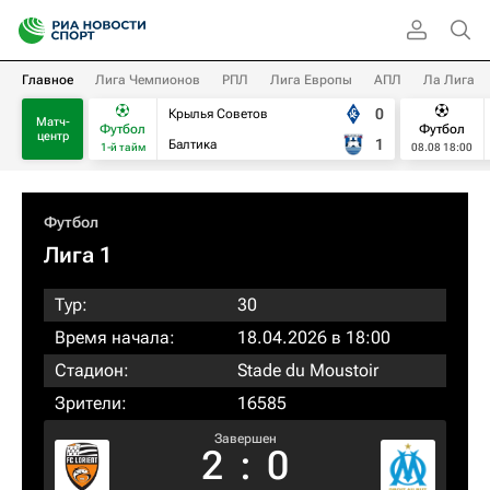
Главное
Лига Чемпионов
РПЛ
Лига Европы
АПЛ
Ла Лига
0
Крылья Советов
Матч-
Футбол
Футбол
центр
1
Балтика
1-й тайм
08.08 18:00
Футбол
Лига 1
Тур:
30
Время начала:
18.04.2026 в 18:00
Стадион:
Stade du Moustoir
Зрители:
16585
Завершен
2
:
0