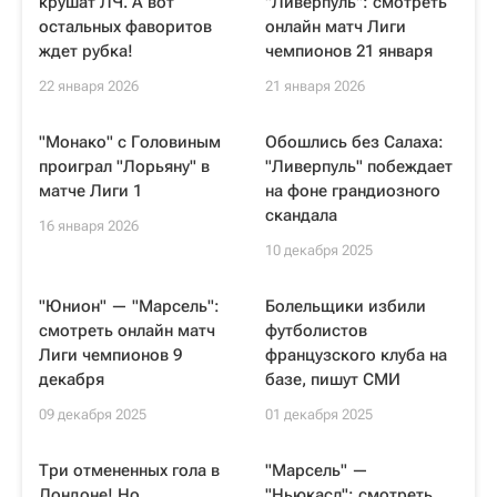
крушат ЛЧ. А вот
"Ливерпуль": смотреть
остальных фаворитов
онлайн матч Лиги
ждет рубка!
чемпионов 21 января
22 января 2026
21 января 2026
"Монако" с Головиным
Обошлись без Салаха:
проиграл "Лорьяну" в
"Ливерпуль" побеждает
матче Лиги 1
на фоне грандиозного
скандала
16 января 2026
10 декабря 2025
"Юнион" — "Марсель":
Болельщики избили
смотреть онлайн матч
футболистов
Лиги чемпионов 9
французского клуба на
декабря
базе, пишут СМИ
09 декабря 2025
01 декабря 2025
Три отмененных гола в
"Марсель" —
Лондоне! Но
"Ньюкасл": смотреть