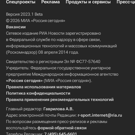
Спецпроекты
Реклама
Продукты и сервисы
Пресс-ц
Версия 2023.1 Beta
© 2026 МИА «Россия сегодня»
Вакансии
Сетевое издание РИА Новости зарегистрировано
в Федеральной службе по надзору в сфере связи,
информационных технологий и массовых коммуникаций
(Роскомнадзор) 08 апреля 2014 года.
Свидетельство о регистрации Эл № ФС77-57640
Учредитель: Федеральное государственное унитарное
предприятие Международное информационное агентство
«Россия сегодня»
(МИА «Россия сегодня»).
Правила использования материалов
Политика конфиденциальности
Правила применения рекомендательных технологий
Главный редактор:
Гаврилова А.В.
Адрес электронной почты Редакции:
r-sport.internet@ria.ru
По вопросам размещения пресс-релизов и рекламы
воспользуйтесь
формой обратной связи
Телефон Редакции:
7 (495) 645-6601