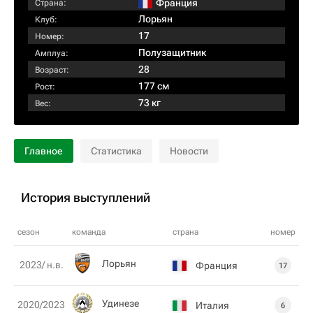
Франция
Страна:
Лорьян
Клуб:
17
Номер:
Полузащитник
Амплуа:
28
Возраст:
177 см
Рост:
73 кг
Вес:
Главное
Статистика
Новости
История выступлений
сезон
команда
страна
номер
Лорьян
2023/ н.в.
Франция
17
Удинезе
2020/2023
Италия
6