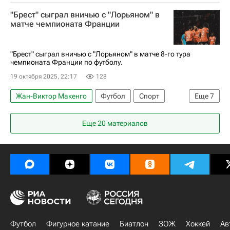
Александр Головин
Ансу Фати
Монако
"Брест" сыграл вничью с "Лорьяном" в
Лорьян
матче чемпионата Франции
Чемпионат Франции по футболу (Лига 1)
"Брест" сыграл вничью с "Лорьяном" в матче 8-го тура
чемпионата Франции по футболу.
19 октября 2025, 22:17
128
Жан-Виктор Макенго
Футбол
Спорт
Еще
7
Франция
Еще 20 материалов
Чемпионат Франции по футболу (Лига 1)
Эрик Эбимбе
Ромен Дель Кастийо
Лорьян
Брест
Анже
Футбол
Фигурное катание
Биатлон
ЗОЖ
Хоккей
Ав