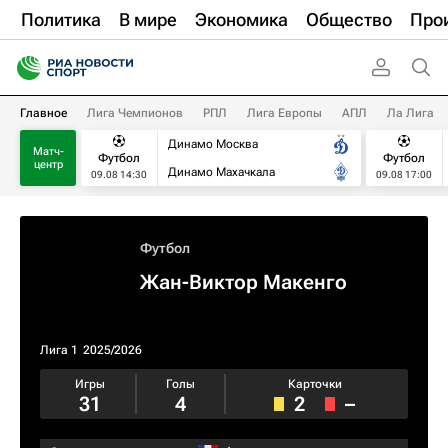
Политика
В мире
Экономика
Общество
Про
Главное
Лига Чемпионов
РПЛ
Лига Европы
АПЛ
Ла Лига
Динамо Москва
Матч-
Футбол
Футбол
центр
Динамо Махачкала
09.08 14:30
09.08 17:00
Футбол
Жан-Виктор Макенго
Лига 1
2025/2026
Игры
Голы
Карточки
31
4
2
–