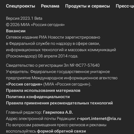
Спецпроекты
Реклама
Продукты и сервисы
Пресс-ц
Версия 2023.1 Beta
© 2026 МИА «Россия сегодня»
Вакансии
Сетевое издание РИА Новости зарегистрировано
в Федеральной службе по надзору в сфере связи,
информационных технологий и массовых коммуникаций
(Роскомнадзор) 08 апреля 2014 года.
Свидетельство о регистрации Эл № ФС77-57640
Учредитель: Федеральное государственное унитарное
предприятие Международное информационное агентство
«Россия сегодня»
(МИА «Россия сегодня»).
Правила использования материалов
Политика конфиденциальности
Правила применения рекомендательных технологий
Главный редактор:
Гаврилова А.В.
Адрес электронной почты Редакции:
r-sport.internet@ria.ru
По вопросам размещения пресс-релизов и рекламы
воспользуйтесь
формой обратной связи