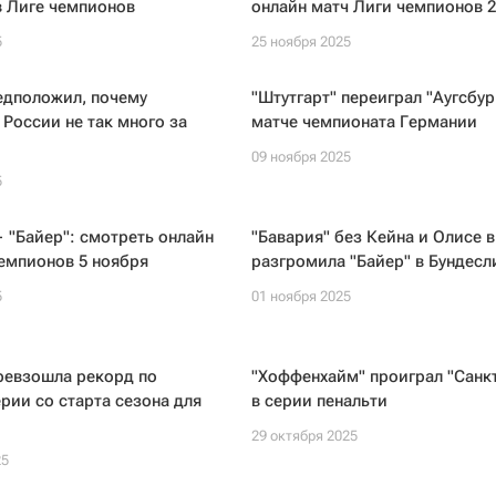
в Лиге чемпионов
онлайн матч Лиги чемпионов 2
5
25 ноября 2025
едположил, почему
"Штутгарт" переиграл "Аугсбур
 России не так много за
матче чемпионата Германии
09 ноября 2025
5
 "Байер": смотреть онлайн
"Бавария" без Кейна и Олисе в
емпионов 5 ноября
разгромила "Байер" в Бундесл
5
01 ноября 2025
ревзошла рекорд по
"Хоффенхайм" проиграл "Санк
рии со старта сезона для
в серии пенальти
29 октября 2025
25