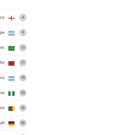
са
4
рри
9
рес
13
hir
17
rco
18
лла
23
ane
35
мб
36