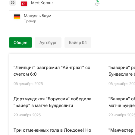
Mert Komur
36
57‎’‎
Мануэль Баум
Тренер
Общее
Аугсбург
Байер 04
"Лейпциг" разгромил "Айнтрахт" со
"Бавария" р
счетом 6:0
Бундеслиге 
06 декабря 2025
06 декабря 20
Дортмундская "Боруссия" победила
"Бавария" о
"Байер" в матче Бундеслиги
матче Бунде
29 ноября 2025
29 ноября 202
Три отмененных гола в Лондоне! Но
"Манчестер 