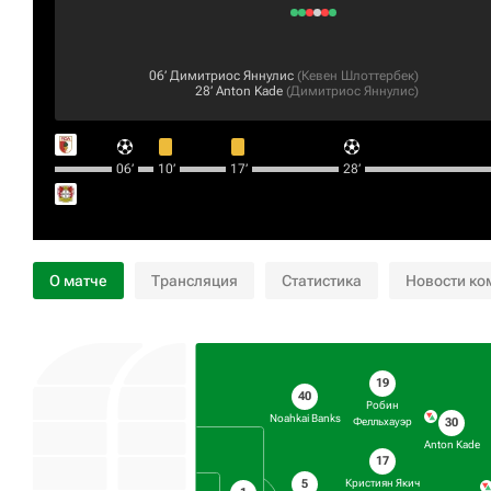
06‎’‎
Димитриос Яннулис
(
Кевен Шлоттербек
)
28‎’‎
Anton Kade
(
Димитриос Яннулис
)
06‎’‎
10‎’‎
17‎’‎
28‎’‎
О матче
Трансляция
Статистика
Новости ко
19
40
Робин
Noahkai Banks
30
Фелльхауэр
Anton Kade
17
5
Кристиян Якич