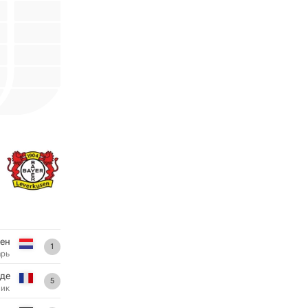
ен
1
арь
аде
5
ник