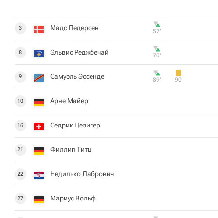
Мадс Педерсен
3
57‎’‎
Эльвис Реджбечай
8
70‎’‎
Самуэль Эссенде
9
89‎’‎
90‎’‎
Арне Майер
10
Седрик Цезигер
16
Филлип Титц
21
Недилько Лабрович
22
Мариус Вольф
27