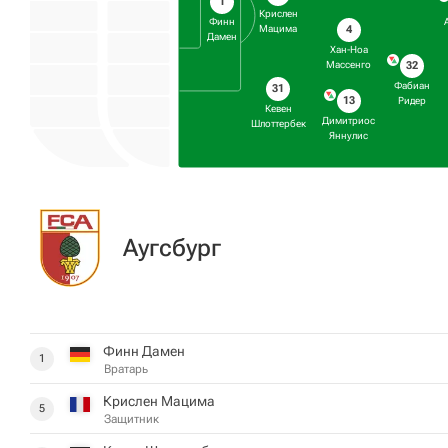
1
Крислен
Финн
4
Мацима
Дамен
Хан-Ноа
32
Массенго
Фабиан
31
13
Ридер
Кевен
Димитриос
Шлоттербек
Яннулис
Аугсбург
Финн Дамен
1
Вратарь
Крислен Мацима
5
Защитник