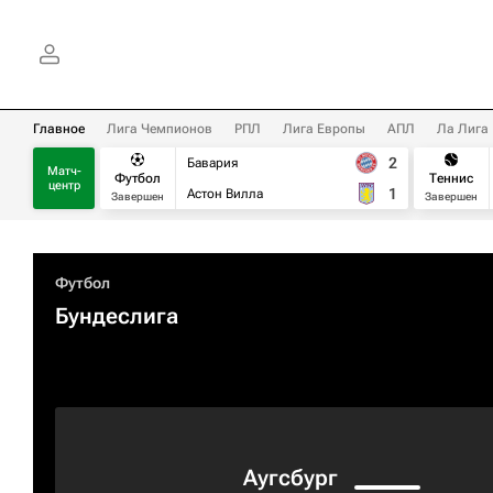
Главное
Лига Чемпионов
РПЛ
Лига Европы
АПЛ
Ла Лига
2
Бавария
Матч-
Футбол
Теннис
центр
1
Астон Вилла
Завершен
Завершен
Футбол
Бундеслига
Аугсбург