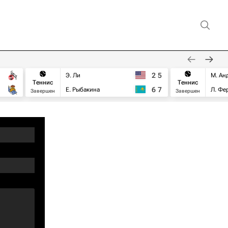
2
5
Э. Ли
М. Ан
Теннис
Теннис
6
7
Е. Рыбакина
Л. Фе
Завершен
Завершен