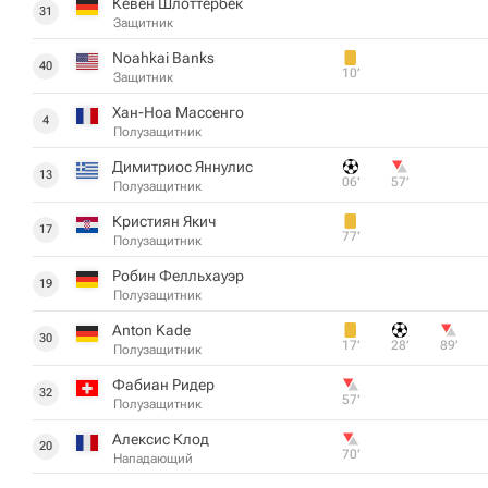
Кевен Шлоттербек
31
Защитник
Noahkai Banks
40
10‎’‎
Защитник
Хан-Ноа Массенго
4
Полузащитник
Димитриос Яннулис
13
06‎’‎
57‎’‎
Полузащитник
Кристиян Якич
17
77‎’‎
Полузащитник
Робин Фелльхауэр
19
Полузащитник
Anton Kade
30
17‎’‎
28‎’‎
89‎’‎
Полузащитник
Фабиан Ридер
32
57‎’‎
Полузащитник
Алексис Клод
20
70‎’‎
Нападающий