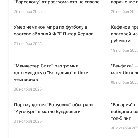
"Барселону" от разгрома это не спасло
поражение 
26 ноября 2025
26 ноября 202
Умер чемпион мира по футболу в
Кафанов пр
составе сборной ФРГ Дитер Херцог
вратарей из
рубежом
21 ноября 2025
18 ноября 202
"Манчестер Сити" разгромил
"Бенфика" —
дортмундскую "Боруссию" в Лиге
матч Лиги ч
чемпионов
05 ноября 202
06 ноября 2025
Дортмундская "Боруссия" обыграла
"Бавария" п
"Аугсбург" в матче Бундеслиги
победной се
топ-5 лиг
01 ноября 2025
30 октября 20