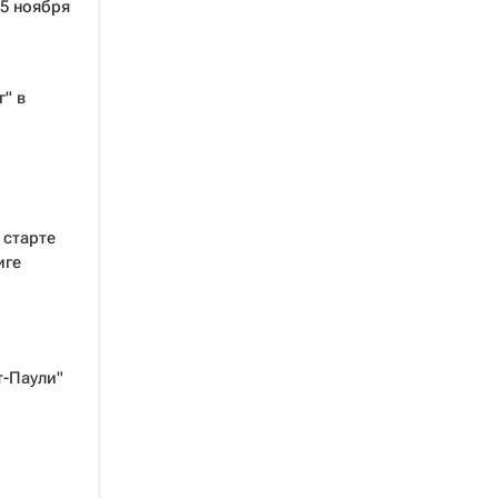
5 ноября
г" в
 старте
иге
т-Паули"