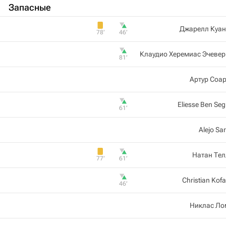
Запасные
Джарелл Куан
78‎’‎
46‎’‎
Клаудио Херемиас Эчеве
81‎’‎
Артур Соа
Eliesse Ben Seg
61‎’‎
Alejo Sa
Натан Те
77‎’‎
61‎’‎
Christian Kof
46‎’‎
Никлас Ло