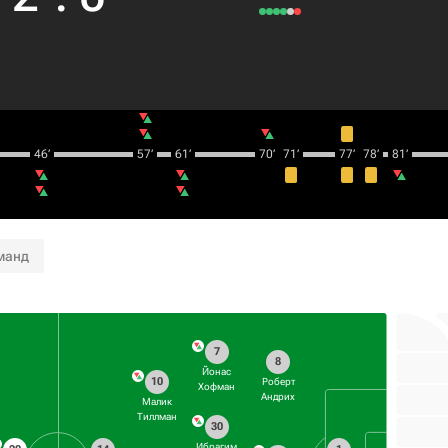
46‎’‎
57‎’‎
61‎’‎
70‎’‎
71‎’‎
77‎’‎
78‎’‎
81‎’‎
манд
7
8
Йонас
10
Роберт
Хофман
Андрих
Малик
Тиллман
30
Ибрагим