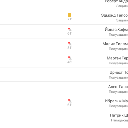
Роберт Анд
Защит
Эдмонд Тапсо
71‎’‎
Защит
Йонас Хофм
61‎’‎
Полузащит
Малик Тиллм
81‎’‎
Полузащит
Мартен Те
46‎’‎
Полузащит
Эрнест П
Полузащит
Алеш Гарс
Полузащит
Ибрагим Ма
61‎’‎
Полузащит
Патрик Ш
Нападающ