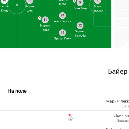
20
14
1
5
Маза
Алексис
Патрик
Марк
Лоик Баде
Клод
Шик
Флеккен
24
11
Алеш Гарсия
12
Мартен
Терье
Эдмонд
19
Тапсоба
Эрнест Поку
Байер
На поле
Марк Флекк
Врат
Лоик Б
46‎’‎
Защит