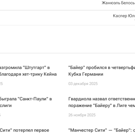
Жанюэль Белось
Каспер Юл
азгромила "Штутгарт" в
"Байер" пробился в четвертьф
благодаря хет-трику Кейна
Кубка Германии
25
03 декабря 2025
быграла "Санкт-Паули" в
Гвардиола назвал ответственн
слиги
поражение "Байеру" в Лиге че
5
26 ноября 2025
Сити" потерпел первое
"Манчестер Сити" — "Байер": 