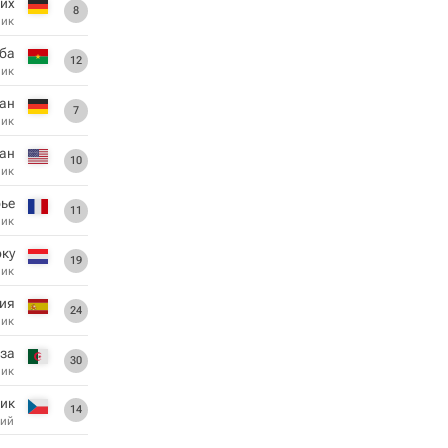
рих
8
ник
ба
12
ник
ан
7
ник
ан
10
ник
рье
11
ник
оку
19
ник
ия
24
ник
за
30
ник
ик
14
ий