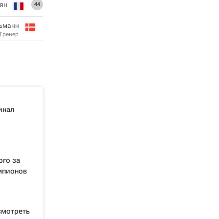
ян
44
ьманн
Тренер
инал
ого за
мпионов
смотреть