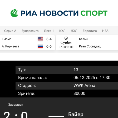
Серия А
Бундеслига
Лига 1
КХЛ
НХЛ
Евролига
НБА
3
4
I. Jovic
Кельн
Футбол
6
6
А. Корнеева
Реал Сосьедад
07.08 19:00
Тур:
13
Время начала:
06.12.2025 в 17:30
Стадион:
WWK Arena
Зрители:
30000
Завершен
2
:
0
Байер