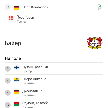
Henri Koudossou
44
59‎’‎
Йесс Торуп
Тренер
Байер
На поле
Лукаш Градецки
1
Вратарь
Пьеро Инкапье
3
Защитник
Джонатан Та
4
Защитник
Эдмонд Тапсоба
12
Защитник