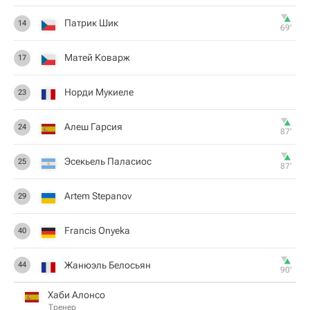
Патрик Шик
14
69‎’‎
Матей Коварж
17
Норди Мукиеле
23
Алеш Гарсия
24
87‎’‎
Эсекьель Паласиос
25
87‎’‎
Artem Stepanov
29
Francis Onyeka
40
Жанюэль Белосьян
44
90‎’‎
Хаби Алонсо
Тренер