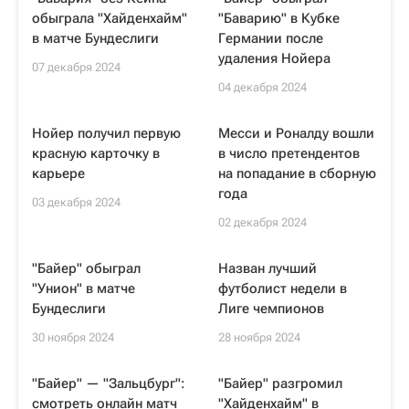
обыграла "Хайденхайм"
"Баварию" в Кубке
в матче Бундеслиги
Германии после
удаления Нойера
07 декабря 2024
04 декабря 2024
Нойер получил первую
Месси и Роналду вошли
красную карточку в
в число претендентов
карьере
на попадание в сборную
года
03 декабря 2024
02 декабря 2024
"Байер" обыграл
Назван лучший
"Унион" в матче
футболист недели в
Бундеслиги
Лиге чемпионов
30 ноября 2024
28 ноября 2024
"Байер" — "Зальцбург":
"Байер" разгромил
смотреть онлайн матч
"Хайденхайм" в