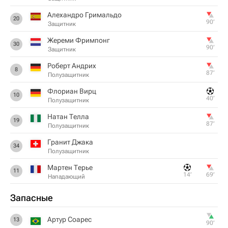
Алехандро Гримальдо
20
90‎’‎
Защитник
Жереми Фримпонг
30
90‎’‎
Защитник
Роберт Андрих
8
87‎’‎
Полузащитник
Флориан Вирц
10
40‎’‎
Полузащитник
Натан Телла
19
87‎’‎
Полузащитник
Гранит Джака
34
Полузащитник
Мартен Терье
11
14‎’‎
69‎’‎
Нападающий
Запасные
Артур Соарес
13
90‎’‎