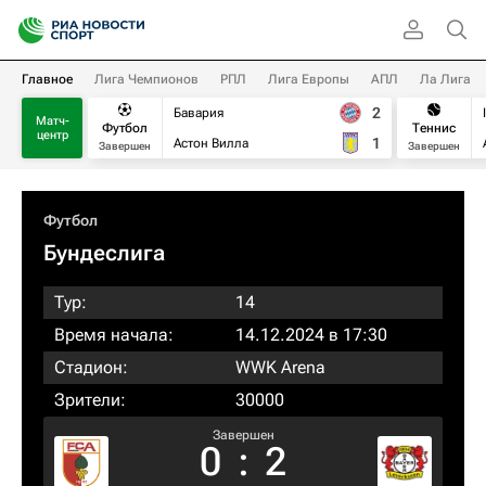
Главное
Лига Чемпионов
РПЛ
Лига Европы
АПЛ
Ла Лига
2
Бавария
Матч-
Футбол
Теннис
центр
1
Астон Вилла
Завершен
Завершен
Футбол
Бундеслига
Тур:
14
Время начала:
14.12.2024 в 17:30
Стадион:
WWK Arena
Зрители:
30000
Завершен
0
:
2