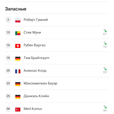
Запасные
Роберт Гумний
2
Стив Муни
15
87‎’‎
Рубен Варгас
16
76‎’‎
Тим Брайтхаупт
18
Алексис Клод
20
59‎’‎
Максимилиан Бауэр
23
Даниэль Кляйн
25
Mert Komur
36
46‎’‎