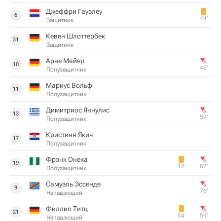
Джеффри Гауэлеу
6
44‎’‎
Защитник
Кевен Шлоттербек
31
Защитник
Арне Майер
10
46‎’‎
Полузащитник
Мариус Вольф
11
Полузащитник
Димитриос Яннулис
13
59‎’‎
Полузащитник
Кристиян Якич
17
Полузащитник
Фрэнк Онека
19
12‎’‎
87‎’‎
Полузащитник
Самуэль Эссенде
9
76‎’‎
Нападающий
Филлип Титц
21
54‎’‎
59‎’‎
Нападающий