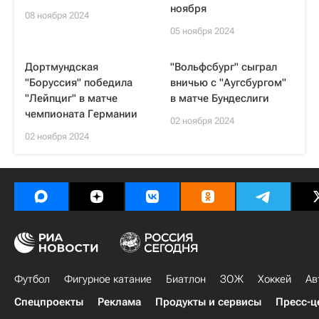
ноября
08 ноября 2024
05 ноября 2024
Дортмундская
"Вольфсбург" сыграл
"Боруссия" победила
вничью с "Аугсбургом"
"Лейпциг" в матче
в матче Бундеслиги
чемпионата Германии
02 ноября 2024
02 ноября 2024
Футбол
Фигурное катание
Биатлон
ЗОЖ
Хоккей
Ав
Спецпроекты
Реклама
Продукты и сервисы
Пресс-ц