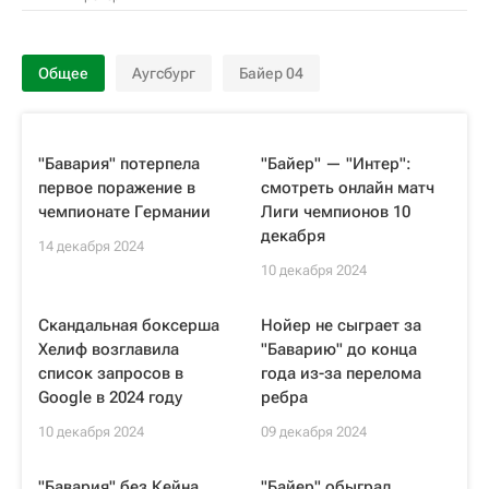
Общее
Аугсбург
Байер 04
"Бавария" потерпела
"Байер" — "Интер":
первое поражение в
смотреть онлайн матч
чемпионате Германии
Лиги чемпионов 10
декабря
14 декабря 2024
10 декабря 2024
Скандальная боксерша
Нойер не сыграет за
Хелиф возглавила
"Баварию" до конца
список запросов в
года из-за перелома
Google в 2024 году
ребра
10 декабря 2024
09 декабря 2024
"Бавария" без Кейна
"Байер" обыграл