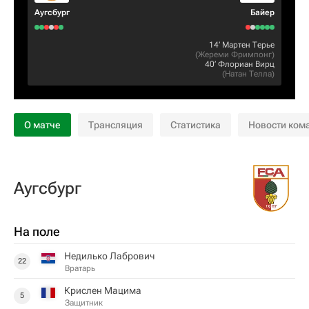
Аугсбург
Байер
14‎’‎
Мартен Терье
(
Жереми Фримпонг
)
40‎’‎
Флориан Вирц
(
Натан Телла
)
О матче
Трансляция
Статистика
Новости ком
Аугсбург
На поле
Недилько Лабрович
22
Вратарь
Крислен Мацима
5
Защитник