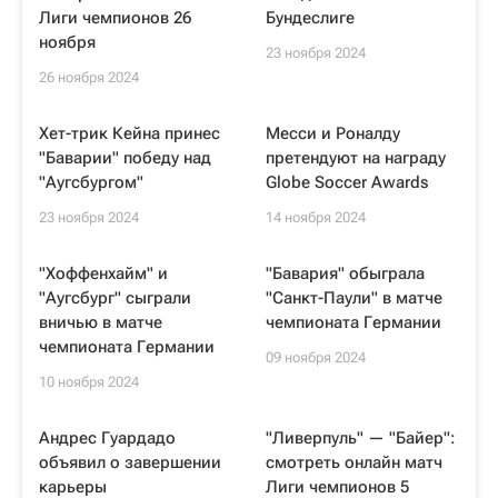
Лиги чемпионов 26
Бундеслиге
ноября
23 ноября 2024
26 ноября 2024
Хет-трик Кейна принес
Месси и Роналду
"Баварии" победу над
претендуют на награду
"Аугсбургом"
Globe Soccer Awards
23 ноября 2024
14 ноября 2024
"Хоффенхайм" и
"Бавария" обыграла
"Аугсбург" сыграли
"Санкт-Паули" в матче
вничью в матче
чемпионата Германии
чемпионата Германии
09 ноября 2024
10 ноября 2024
Андрес Гуардадо
"Ливерпуль" — "Байер":
объявил о завершении
смотреть онлайн матч
карьеры
Лиги чемпионов 5