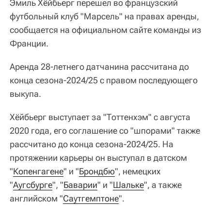
Эмиль Хёйбьерг перешел во французский
футбольный клуб "Марсель" на правах аренды,
сообщается на официальном сайте команды из
Франции.
Аренда 28-летнего датчанина рассчитана до
конца сезона-2024/25 с правом последующего
выкупа.
Хёйбьерг выступает за "Тоттенхэм" с августа
2020 года, его соглашение со "шпорами" также
рассчитано до конца сезона-2024/25. На
протяжении карьеры он выступал в датском
"
Копенгагене
" и "
Брондбю
", немецких
"
Аугсбурге
", "
Баварии
" и "
Шальке
", а также
английском "
Саутгемптоне
".