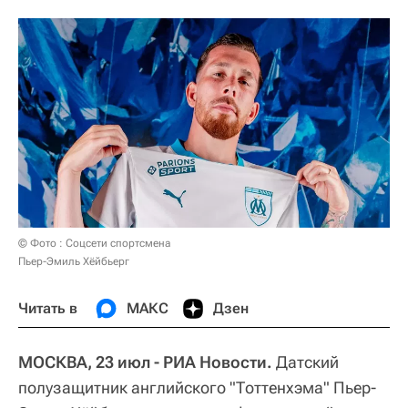
© Фото : Соцсети спортсмена
Пьер-Эмиль Хёйбьерг
Читать в
МАКС
Дзен
МОСКВА, 23 июл - РИА Новости.
Датский
полузащитник английского "Тоттенхэма" Пьер-