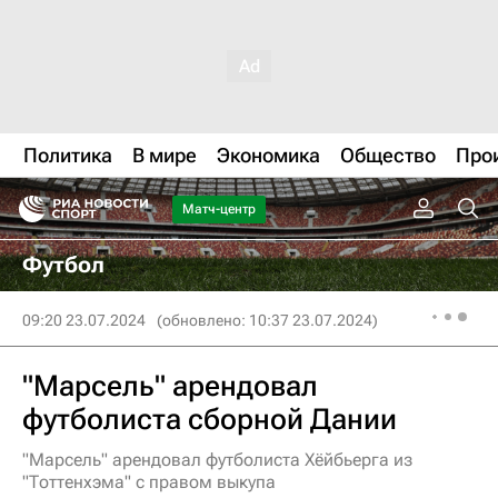
Политика
В мире
Экономика
Общество
Про
Матч-центр
Футбол
09:20 23.07.2024
(обновлено: 10:37 23.07.2024)
"Марсель" арендовал
футболиста сборной Дании
"Марсель" арендовал футболиста Хёйбьерга из
"Тоттенхэма" с правом выкупа