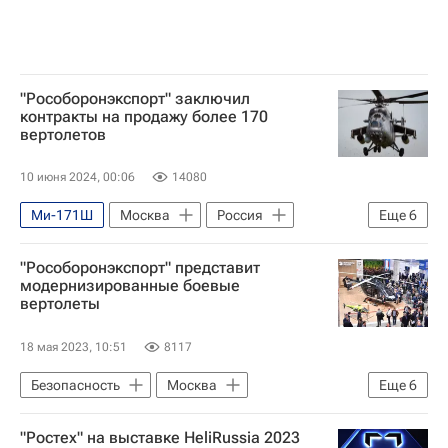
"Рособоронэкспорт" заключил
контракты на продажу более 170
вертолетов
10 июня 2024, 00:06
14080
Ми-171Ш
Москва
Россия
Еще
6
Александр Михеев
Рособоронэкспорт
"Рособоронэкспорт" представит
Ростех
Ми-35М
В мире
модернизированные боевые
вертолеты
Безопасность
18 мая 2023, 10:51
8117
Безопасность
Москва
Еще
6
Александр Михеев
Рособоронэкспорт
"Ростех" на выставке HeliRussia 2023
Технологии
Ка-52 "Аллигатор"