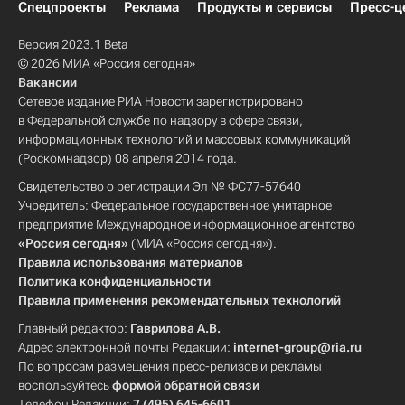
Спецпроекты
Реклама
Продукты и сервисы
Пресс-ц
Версия 2023.1 Beta
© 2026 МИА «Россия сегодня»
Вакансии
Сетевое издание РИА Новости зарегистрировано
в Федеральной службе по надзору в сфере связи,
информационных технологий и массовых коммуникаций
(Роскомнадзор) 08 апреля 2014 года.
Свидетельство о регистрации Эл № ФС77-57640
Учредитель: Федеральное государственное унитарное
предприятие Международное информационное агентство
«Россия сегодня»
(МИА «Россия сегодня»).
Правила использования материалов
Политика конфиденциальности
Правила применения рекомендательных технологий
Главный редактор:
Гаврилова А.В.
Адрес электронной почты Редакции:
internet-group@ria.ru
По вопросам размещения пресс-релизов и рекламы
воспользуйтесь
формой обратной связи
Телефон Редакции:
7 (495) 645-6601