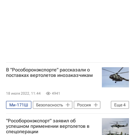
Рособоронэкспорт
Ростех
Россия
Китай
Технологии
В "Рособоронэкспорте" рассказали о
поставках вертолетов инозаказчикам
18 июля 2022, 11:44
4941
Ми-171Ш
Безопасность
Россия
Еще
4
Рособоронэкспорт
"Рособоронэкспорт" заявил об
Улан-Удэнский авиационный завод
успешном применении вертолетов в
спецоперации
Вертолеты России
Ми-171