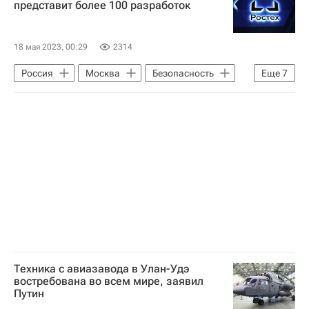
представит более 100 разработок
Ми-17В-5
Ми-35М
18 мая 2023, 00:29
2314
Россия
Москва
Безопасность
Еще
7
Ростех
Технологии
Объединенная двигателестроительная корпорация
Рособоронэкспорт
Ка-62
Ка-52 "Аллигатор"
Ми-28НЭ
Техника с авиазавода в Улан-Удэ
востребована во всем мире, заявил
Путин