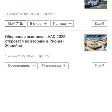
11 сентября 2025, 02:08
2255
Ми-171Ш
В мире
Польша
Еще
9
Россия
Белоруссия
Петр Фиала
Оборонная выставка LAAD 2025
Дональд Туск
Урсула фон дер Ляйен
откроется во вторник в Рио-де-
Жанейро
Еврокомиссия
Евросоюз
НАТО
ЗРК С-300
1 апреля 2025, 00:45
535
Безопасность
Технологии
Еще
7
Рио-де-Жанейро (город)
Латинская Америка
Александр Михеев
Рособоронэкспорт
Су-57Э
Су-35
Ил-76МД-90А