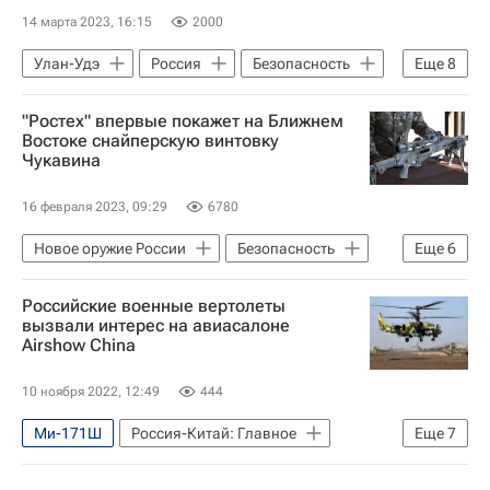
14 марта 2023, 16:15
2000
Улан-Удэ
Россия
Безопасность
Еще
8
Владимир Путин
Европа
"Ростех" впервые покажет на Ближнем
Улан-Удэнский авиационный завод
Востоке снайперскую винтовку
Чукавина
Ульяновский автомобильный завод (УАЗ)
Вертолеты России
Ми-8 АМТШ
16 февраля 2023, 09:29
6780
Ми-171
Ми-8АМТШ-ВА
Новое оружие России
Безопасность
Еще
6
Ближний Восток
Ростех
Российские военные вертолеты
Высокоточные комплексы
Т-90МС
вызвали интерес на авиасалоне
Airshow China
ТОС-1А "Солнцепек"
Ил-76МД-90А
10 ноября 2022, 12:49
444
Ми-171Ш
Россия-Китай: Главное
Еще
7
Ка-52 "Аллигатор"
Ми-28НЭ