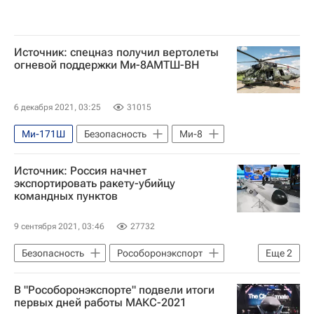
Источник: спецназ получил вертолеты
огневой поддержки Ми-8АМТШ-ВН
6 декабря 2021, 03:25
31015
Ми-171Ш
Безопасность
Ми-8
Источник: Россия начнет
экспортировать ракету-убийцу
командных пунктов
9 сентября 2021, 03:46
27732
Безопасность
Рособоронэкспорт
Еще
2
Дмитрий Шугаев
Россия
В "Рособоронэкспорте" подвели итоги
первых дней работы МАКС-2021