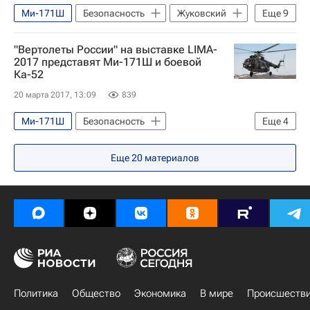
Ми-171Ш
Безопасность
Жуковский
Еще
9
МиГ (корпорация)
Вертолеты России
"Вертолеты России" на выставке LIMA-
Техмаш
2017 представят Ми-171Ш и боевой
Ка-52
Сибирский научно-исследовательский институт авиации (СибНИА) имени С.А. Чаплыгина
20 марта 2017, 13:09
839
МАКС-2017
МиГ-35
Ан-2
Министерство обороны РФ (Минобороны РФ)
Ми-171Ш
Безопасность
Еще
4
Россия
Вертолеты России
LIMA-2017
Еще
20
материалов
Ка-52 "Аллигатор"
Россия
Политика
Общество
Экономика
В мире
Происшеств