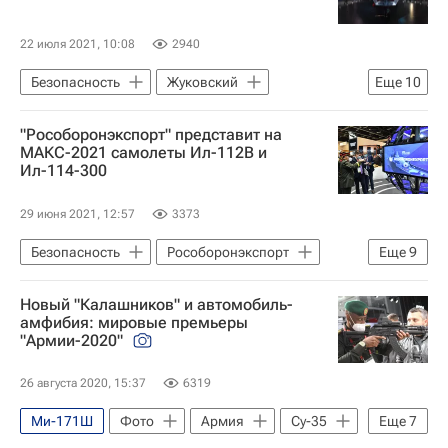
22 июля 2021, 10:08
2940
Безопасность
Жуковский
Еще
10
Рособоронэкспорт
СНГ
МиГ-35
"Рособоронэкспорт" представит на
Ка-52 "Аллигатор"
Ближний Восток
МАКС-2021 самолеты Ил-112В и
Ил-114-300
Александр Михеев
Ка-226Т
Россия
МАКС-2021
29 июня 2021, 12:57
3373
Авиасалон МАКС
Безопасность
Рособоронэкспорт
Еще
9
Ростех
Ил-112
Новый "Калашников" и автомобиль-
Александр Михеев
Ил-76МД
амфибия: мировые премьеры
"Армии-2020"
Ми-28НЭ
ИЛ-112В
Ил-114-300
Авиасалон МАКС
МАКС-2021
26 августа 2020, 15:37
6319
Ми-171Ш
Фото
Армия
Су-35
Еще
7