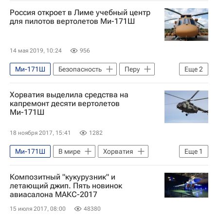
МиГ-29
Калашников (концерн)
Россия откроет в Лиме учебный центр
Алабино
Мста-С
парк "Патриот"
для пилотов вертолетов Ми-171Ш
Т-72Б3
Форум "Армия — 2020"
14 мая 2019, 10:24
956
Ми-171Ш
Безопасность
Перу
Еще
2
Рособоронэкспорт
Россия
Хорватия выделила средства на
капремонт десяти вертолетов
Ми-171Ш
18 ноября 2017, 15:41
1282
Ми-171Ш
В мире
Хорватия
Еще
1
Россия
Композитный "кукурузник" и
летающий джип. Пять новинок
авиасалона МАКС-2017
15 июля 2017, 08:00
48380