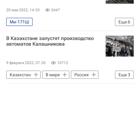
20 мая 2022, 14:33
5447
Ми-171Ш
Еще
6
Специальная военная операция на Украине
В Казахстане запустят производство
Украина
Ка-52 "Аллигатор"
автоматов Калашникова
Ми-8АМТШ-ВА
В мире
Рособоронэкспорт
9 февраля 2022, 07:20
10712
Казахстан
В мире
Россия
Еще
3
АК-12
Экономика
Безопасность