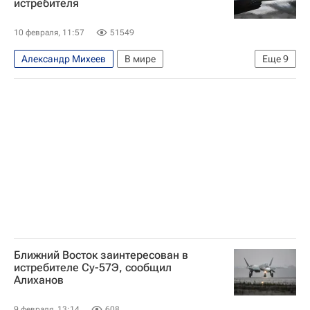
истребителя
10 февраля, 11:57
51549
Александр Михеев
В мире
Еще
9
Ближний Восток
Израиль
Африка
Антон Алиханов
Министерство промышленности и торговли РФ (Минпромторг России)
Рособоронэкспорт
Су-57Э
Су-57
F-35
Ближний Восток заинтересован в
истребителе Су-57Э, сообщил
Алиханов
9 февраля, 13:14
608