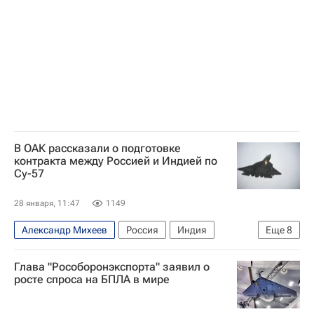
В ОАК рассказали о подготовке
контракта между Россией и Индией по
Су-57
28 января, 11:47
1149
Александр Михеев
Россия
Индия
Еще
8
Объединенная авиастроительная корпорация (ОАК)
Глава "Рособоронэкспорта" заявил о
Су-57
Вадим Бадеха
Нью-Дели
Ростех
росте спроса на БПЛА в мире
Су-57Э
Рособоронэкспорт
Су-30