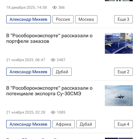
18 декабря 2025, 14:58
366
Александр Михеев
Россия
Москва
Еще
3
Рособоронэкспорт
Ростех
В "Рособоронэкспорте" рассказали о
Федеральная служба по военно-техническому сотрудничеству (ФСВТС России)
портфеле заказов
21 ноября 2025, 06:47
2487
Александр Михеев
Дубай
Еще
2
Рособоронэкспорт
Экономика
В "Рособоронэкспорте" рассказали о
потенциале экспорта Су-30СМЭ
21 ноября 2025, 02:28
1085
Александр Михеев
Африка
Дубай
Еще
4
Азия
Рособоронэкспорт
Су-30
В мире