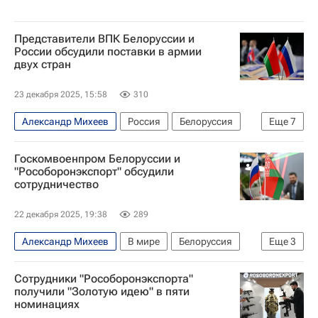
Представители ВПК Белоруссии и
России обсудили поставки в армии
двух стран
23 декабря 2025, 15:58
310
Александр Михеев
Россия
Белоруссия
Еще
7
Москва
Дмитрий Шугаев
Госкомвоенпром Белоруссии и
Александр Потапов
"Рособоронэкспорт" обсудили
сотрудничество
Федеральная служба по военно-техническому сотрудничеству (ФСВТС России)
Министерство промышленности и торговли РФ (Минпромторг России)
22 декабря 2025, 19:38
289
Рособоронэкспорт
Экономика
Александр Михеев
В мире
Белоруссия
Еще
3
Россия
Александр Потапов
Сотрудники "Рособоронэкспорта"
Рособоронэкспорт
получили "Золотую идею" в пяти
номинациях