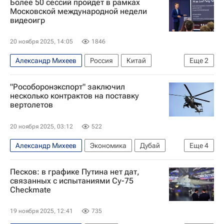
Более 50 сессий пройдет в рамках
Московской международной недели
видеоигр
20 ноября 2025, 14:05
1846
Александр Михеев
Россия
Китай
Еще
2
Индия
Андрей Воронков (тренер, волейбол)
"Рособоронэкспорт" заключил
несколько контрактов на поставку
вертолетов
20 ноября 2025, 03:12
522
Александр Михеев
Экономика
Дубай
Еще
4
ОАЭ
Рособоронэкспорт
Ми-17
Песков: в графике Путина нет дат,
Ми-35М
связанных с испытаниями Су-75
Checkmate
19 ноября 2025, 12:41
735