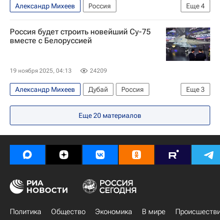
Александр Михеев
Россия
Еще
4
Владимир Путин
Дмитрий Песков
Россия будет строить новейший Су-75
ОКБ Сухого
Рособоронэкспорт
вместе с Белоруссией
19 ноября 2025, 04:13
24209
Александр Михеев
Дубай
Россия
Еще
3
Белоруссия
Рособоронэкспорт
Еще
20
материалов
Безопасность
Политика
Общество
Экономика
В мире
Происшеств