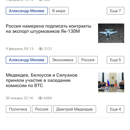
Александр Михеев
В мире
Еще
7
Ближний Восток
Россия
Индия
Россия намерена подписать контракты
Антон Алиханов
на экспорт штурмовиков Як-130М
Министерство промышленности и торговли РФ (Минпромторг России)
Рособоронэкспорт
Су-57Э
9 февраля, 03:13
2121
Александр Михеев
Экономика
Россия
Еще
5
Саудовская Аравия
Мьянма
Медведев, Белоусов и Силуанов
Федеральная служба по военно-техническому сотрудничеству (ФСВТС России)
приняли участие в заседании
комиссии по ВТС
Рособоронэкспорт
Як-130
30 января, 22:16
6384
Политика
Россия
Дмитрий Медведев
Еще
4
Андрей Белоусов
Антон Силуанов
Ростех
Рособоронэкспорт