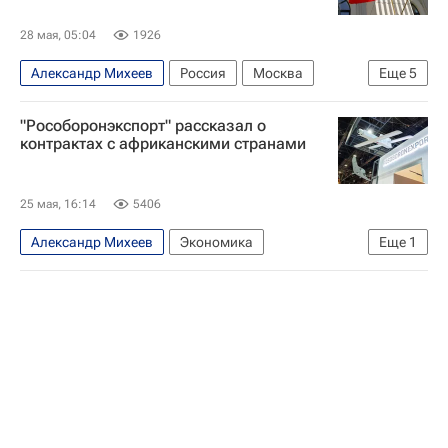
28 мая, 05:04
1926
Александр Михеев
Россия
Москва
Еще
5
Минск
"Рособоронэкспорт" рассказал о
Федеральная служба по военно-техническому сотрудничеству (ФСВТС России)
контрактах с африканскими странами
Рособоронэкспорт
Су-57
Су-57Э
25 мая, 16:14
5406
Александр Михеев
Экономика
Еще
1
Рособоронэкспорт