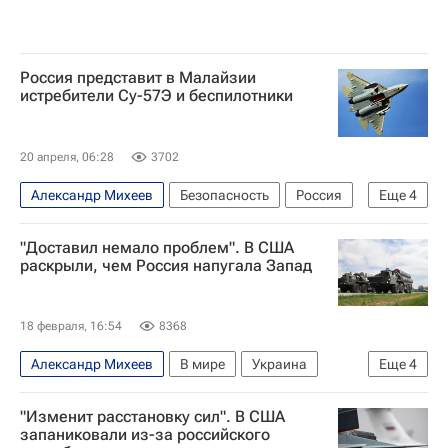
Россия представит в Малайзии
истребители Су-57Э и беспилотники
20 апреля, 06:28
3702
Александр Михеев
Безопасность
Россия
Еще
4
Малайзия
Куала-Лумпур
"Доставил немало проблем". В США
Рособоронэкспорт
Су-57Э
раскрыли, чем Россия напугала Запад
18 февраля, 16:54
8368
Александр Михеев
В мире
Украина
Еще
4
Россия
НАТО
Рособоронэкспорт
"Изменит расстановку сил". В США
С-400 «Триумф»
запаниковали из-за российского