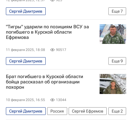
Сергей Дмитриев
Еще
7
Специальная военная операция на Украине
"Тигры" ударили по позициям ВСУ за
Общество
Курская область
Россия
погибшего в Курской области
Ефремова
Приморский край
Сергей Ефремов
Олег Кожемяко
11 февраля 2025, 18:08
90517
Сергей Дмитриев
Еще
9
Специальная военная операция на Украине
Брат погибшего в Курской области
Курская область
Россия
Владивосток
бойца рассказал об организации
похорон
Сергей Ефремов
Олег Кожемяко
Вооруженные силы Украины
10 февраля 2025, 16:55
13044
МЧС России (Министерство РФ по делам гражданской обороны, чрезвычайным ситуациям и ликвидации последствий стихийных бедствий)
Сергей Дмитриев
Россия
Сергей Ефремов
Еще
2
Любэ
Олег Кожемяко
МЧС России (Министерство РФ по делам гражданской обороны, чрезвычайным ситуациям и ликвидации последствий стихийных бедствий)