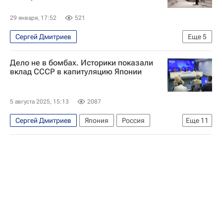
29 января, 17:52
521
Сергей Дмитриев
Еще
5
Москва Сегодня: мегаполис для жизни
Дело не в бомбах. Историки показали
Москва
Высшая школа экономики (ВШЭ)
вклад СССР в капитуляцию Японии
Снегопад в Москве
Европа
5 августа 2025, 15:13
2087
Сергей Дмитриев
Япония
Россия
Еще
11
Хиросима (префектура)
Российский Книжный Союз
Служба внешней разведки Российской Федерации (СВР России)
Общество
Социальный навигатор
Освобождение. Путь к Победе
Освобождение. Мир народам