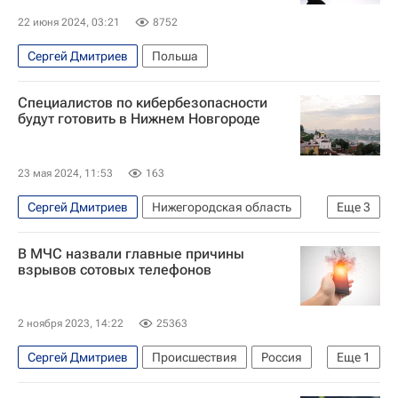
22 июня 2024, 03:21
8752
Сергей Дмитриев
Польша
Специалистов по кибербезопасности
будут готовить в Нижнем Новгороде
23 мая 2024, 11:53
163
Сергей Дмитриев
Нижегородская область
Еще
3
Нижний Новгород
Глеб Никитин
В МЧС назвали главные причины
Кибербезопасность
взрывов сотовых телефонов
2 ноября 2023, 14:22
25363
Сергей Дмитриев
Происшествия
Россия
Еще
1
МЧС России (Министерство РФ по делам гражданской обороны, чрезвычайным ситуациям и ликвидации последствий стихийных бедствий)