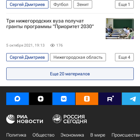
Сергей Дмитриев
Футбол
Зенит
Еще
1
РПЛ 2026-2027 (Чемпионат России по футболу)
Три нижегородских вуза получат
гранты программы "Приоритет 2030"
5 октября 2021, 19:13
176
Сергей Дмитриев
Нижегородская область
Еще
4
Общество
Нижегородская область
Еще
20
материалов
Глеб Никитин
Россия
Политика
Общество
Экономика
В мире
Происшеств