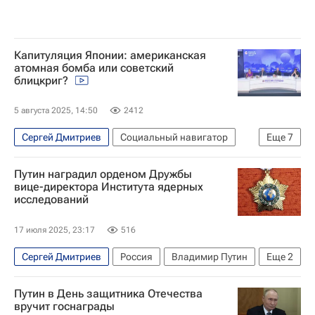
Великая Отечественная война (1941-1945)
СССР
80-летие Победы в Великой Отечественной войне
Капитуляция Японии: американская
атомная бомба или советский
Вторая мировая война (1939-1945)
блицкриг?
5 августа 2025, 14:50
2412
Сергей Дмитриев
Социальный навигатор
Еще
7
Япония
Россия
Хиросима (префектура)
Путин наградил орденом Дружбы
Служба внешней разведки Российской Федерации (СВР России)
вице-директора Института ядерных
исследований
Освобождение. Путь к Победе
Освобождение. Мир народам
17 июля 2025, 23:17
516
Великая Отечественная война (1941-1945)
Сергей Дмитриев
Россия
Владимир Путин
Еще
2
Объединенный институт ядерных исследований
Путин в День защитника Отечества
Общество
вручит госнаграды