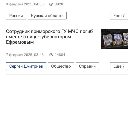
Олег Кожемяко
9 февраля 2025, 04:30
8828
МЧС России (Министерство РФ по делам гражданской обороны, чрезвычайным ситуациям и ликвидации последствий стихийных бедствий)
Россия
Курская область
Еще
7
Брянская область
Сергей Ефремов
Сотрудник приморского ГУ МЧС погиб
Владимир Путин
вместе с вице-губернатором
Ефремовым
МЧС России (Министерство РФ по делам гражданской обороны, чрезвычайным ситуациям и ликвидации последствий стихийных бедствий)
Telegram
Вооруженные силы Украины
7 февраля 2025, 03:46
14884
Специальная военная операция на Украине
Сергей Дмитриев
Общество
Справки
Еще
7
Россия
Приморский край
Курская область
Сергей Ефремов
Олег Кожемяко
МЧС России (Министерство РФ по делам гражданской обороны, чрезвычайным ситуациям и ликвидации последствий стихийных бедствий)
Вооруженные силы Украины