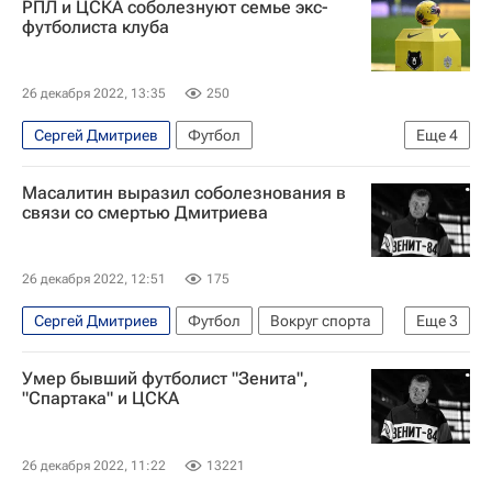
РПЛ и ЦСКА соболезнуют семье экс-
футболиста клуба
26 декабря 2022, 13:35
250
Сергей Дмитриев
Футбол
Еще
4
РПЛ 2026-2027 (Чемпионат России по футболу)
Масалитин выразил соболезнования в
ПФК ЦСКА
Зенит
Спартак Москва
связи со смертью Дмитриева
26 декабря 2022, 12:51
175
Сергей Дмитриев
Футбол
Вокруг спорта
Еще
3
ПФК ЦСКА
Зенит
Валерий Масалитин
Умер бывший футболист "Зенита",
"Спартака" и ЦСКА
26 декабря 2022, 11:22
13221