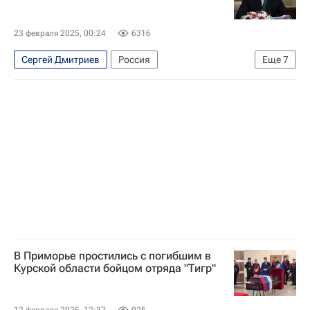
23 февраля 2025, 00:24
6316
Сергей Дмитриев
Россия
Еще
7
Приморский край
Курская область
Владимир Путин
Сергей Ефремов
Вооруженные силы Украины
День защитника Отечества
Общество
В Приморье простились с погибшим в
Курской области бойцом отряда "Тигр"
12 февраля 2025, 12:37
925