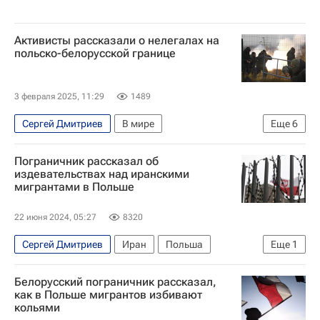
Активисты рассказали о нелегалах на
польско-белорусской границе
3 февраля 2025, 11:29
1489
Сергей Дмитриев
В мире
Еще
6
Здоровье - Общество
Польша
Белоруссия
Пограничник рассказал об
Варшава
Александр Лукашенко
издевательствах над иранскими
мигрантами в Польше
Анджей Дуда
22 июня 2024, 05:27
8320
Сергей Дмитриев
Иран
Польша
Еще
1
В мире
Белорусский пограничник рассказал,
как в Польше мигрантов избивают
кольями