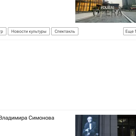
тр
Новости культуры
Спектакль
Еще
строли
Дубай
актеры
Знаменитости
звезды
ий Вахтангов
Россия
ОАЭ
Ирина Купченко
 Владимира Симонова