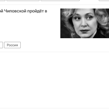
й Чиповской пройдёт в
я
Россия