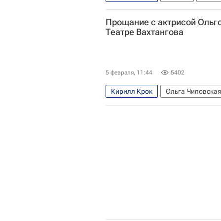
Происшествия
Прощание с актрисой Ольго
Театре Вахтангова
5 февраля, 11:44
5402
Кирилл Крок
Ольга Чиповска