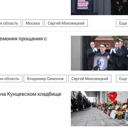
я область
Москва
Сергей Маковецкий
Еще
 Вдовиченков
Новости культуры
емония прощания с
я область
Владимир Симонов
Сергей Маковецкий
Еще
 на Кунцевском кладбище