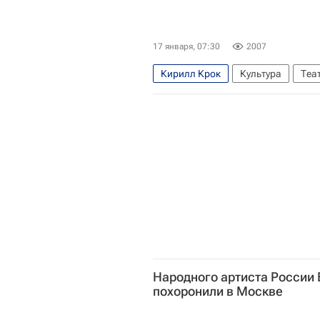
17 января, 07:30
2007
Кирилл Крок
Культура
Теа
Театр имени Е. Вахтангова
га
Лев Толстой (писатель)
Евген
Евгений Князев
Народного артиста России
похоронили в Москве