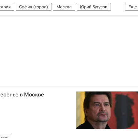
гария
София (город)
Москва
Юрий Бутусов
Еще
ресенье в Москве
усов