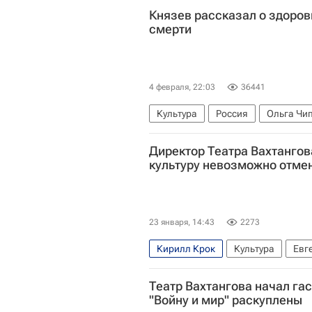
Князев рассказал о здоров
смерти
4 февраля, 22:03
36441
Культура
Россия
Ольга Чи
Общество
Директор Театра Вахтангов
культуру невозможно отме
23 января, 14:43
2273
Кирилл Крок
Культура
Евг
Лев Толстой (писатель)
Интерв
Театр Вахтангова начал гас
гастроли
Театр
Театр имен
"Войну и мир" раскуплены