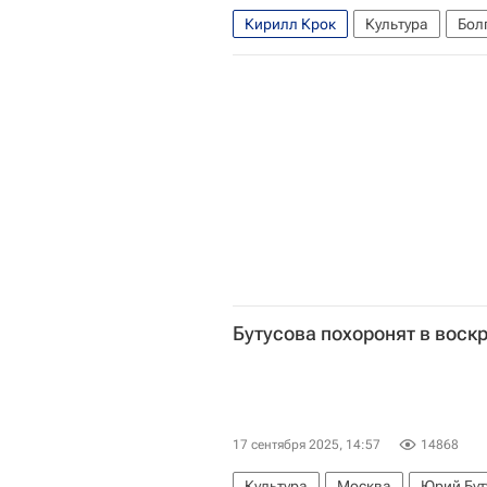
Кирилл Крок
Культура
Бол
Евгений Вахтангов
ГИТИС
Бутусова похоронят в воск
17 сентября 2025, 14:57
14868
Культура
Москва
Юрий Бут