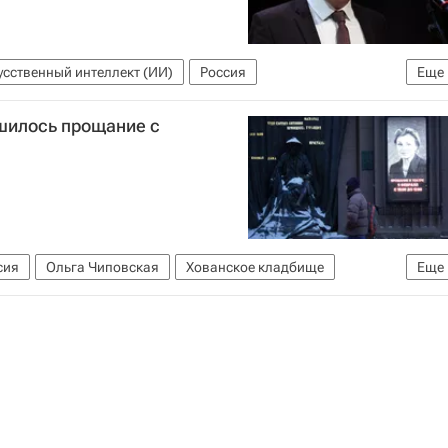
усственный интеллект (ИИ)
Россия
Еще
ршилось прощание с
сия
Ольга Чиповская
Хованское кладбище
Еще