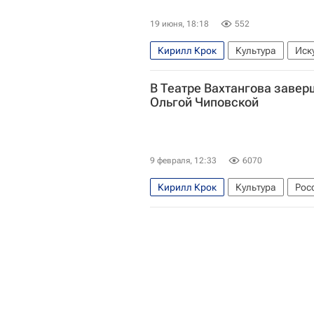
19 июня, 18:18
552
Кирилл Крок
Культура
Иск
Театр имени Е. Вахтангова
В Театре Вахтангова заве
Ольгой Чиповской
9 февраля, 12:33
6070
Кирилл Крок
Культура
Рос
Москва