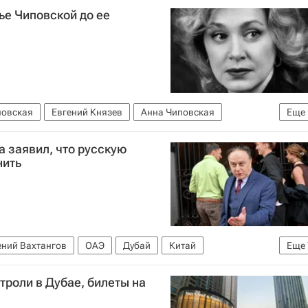
ье Чиповской до ее
повская
Евгений Князев
Анна Чиповская
Еще
а заявил, что русскую
нить
ений Вахтангов
ОАЭ
Дубай
Китай
Еще
ью - Культура
Интервью
Культура-Важное
троли в Дубае, билеты на
и Е. Вахтангова