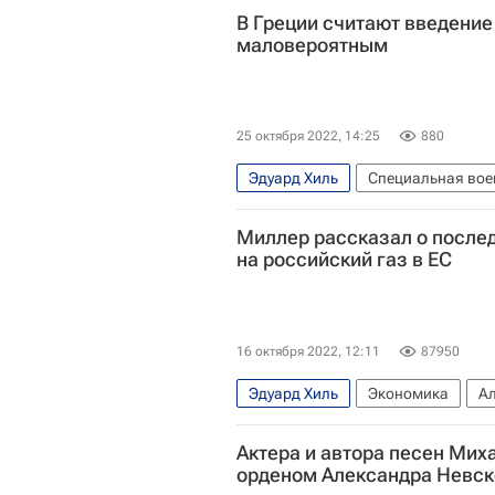
В Греции считают введение 
маловероятным
25 октября 2022, 14:25
880
Эдуард Хиль
Специальная вое
Цены на нефть
Алексей Милле
Миллер рассказал о после
на российский газ в ЕС
16 октября 2022, 12:11
87950
Эдуард Хиль
Экономика
А
Газпром
Евросоюз
Санкци
Актера и автора песен Мих
орденом Александра Невск