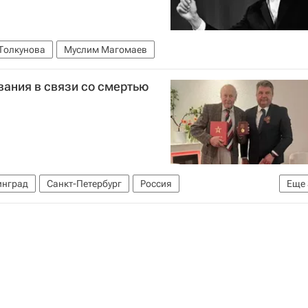
Толкунова
Муслим Магомаев
вания в связи со смертью
инград
Санкт-Петербург
Россия
Еще
рский
Общество