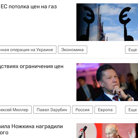
ЕС потолка цен на газ
нная операция на Украине
Экономика
Еще
р
Европа
Греция
Газпром
Евросоюз
дствиях ограничения цен
лексей Миллер
Павел Зарубин
Россия
Европа
Еще
и в отношении России
аила Ножкина наградили
ого