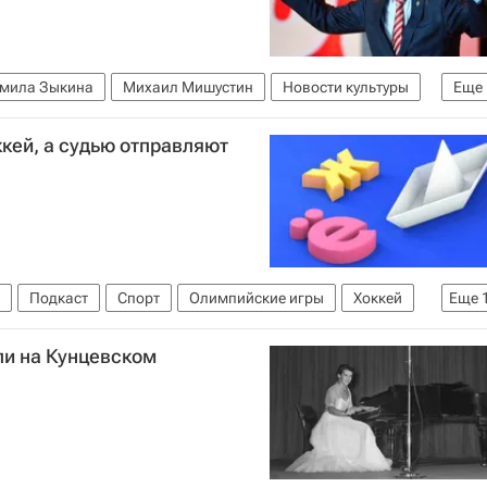
мила Зыкина
Михаил Мишустин
Новости культуры
Еще
ккей, а судью отправляют
Подкаст
Спорт
Олимпийские игры
Хоккей
Еще
азование
история
СССР
Александра Пахмутова
и на Кунцевском
 государственный экзамен (ЕГЭ)
Сергей Гребенников
Харламов
Василий Конов
КХЛ 2025-2026
Сочи