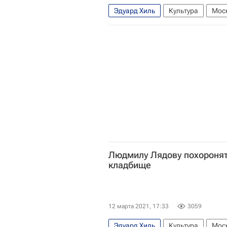
Эдуард Хиль
Культура
Мос
Людмила Лядова
Людмилу Лядову похоронят
кладбище
12 марта 2021, 17:33
3059
Эдуард Хиль
Культура
Мос