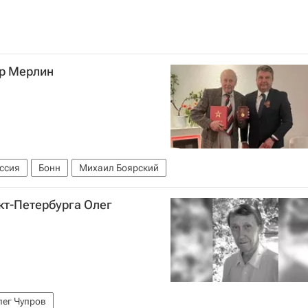
р Мерлин
ссия
Бонн
Михаил Боярский
кт-Петербурга Олег
лег Чупров