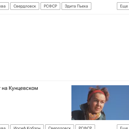
ква
Свердловск
РСФСР
Эдита Пьеха
Еще
 на Кунцевском
ква
Иосиф Кобзон
Свердловск
РСФСР
Еще