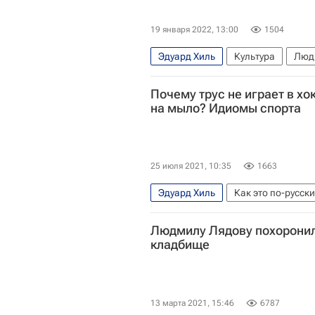
19 января 2022, 13:00
1504
Эдуард Хиль
Культура
Люд
Михаил Ножкин
Почему трус не играет в хо
на мыло? Идиомы спорта
25 июля 2021, 10:35
1663
Эдуард Хиль
Как это по-русски
Образование - Общество
Обр
Людмилу Лядову похоронил
Николай Добронравов
Единый
кладбище
Шахматы
NHLPA
Валерий 
Музыка
13 марта 2021, 15:46
6787