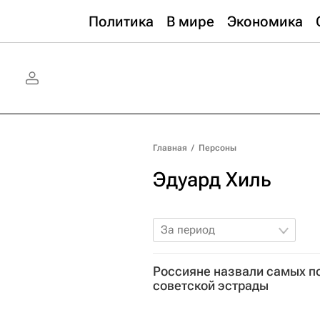
Политика
В мире
Экономика
Главная
/
Персоны
Эдуард Хиль
За период
Россияне назвали самых п
советской эстрады