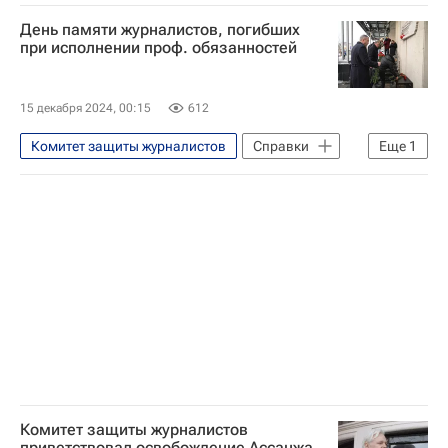
Россия
День памяти журналистов, погибших
Донецкая Народная Республика
при исполнении проф. обязанностей
Татьяна Москалькова
Александр Мартемьянов
15 декабря 2024, 00:15
612
Вооруженные силы Украины
ЮНЕСКО
Комитет защиты журналистов
Справки
Еще
1
ООН
Украина
Журналистика
Комитет защиты журналистов
приветствовал освобождение Ассанжа