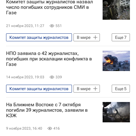
Комитет защиты журналистов назвал
число погибших сотрудников СМИ в
Газе
21 ноября 2023, 11:27
551
Комитет защиты журналистов
В мире
Еще
7
Обострение палестино-израильского конфликта в 2023 году
НПО заявила о 42 журналистах,
Израиль
Россия
погибших при эскалации конфликта в
Газе
Восточный Иерусалим
Владимир Путин
ХАМАС
ООН
14 ноября 2023, 19:03
339
Комитет защиты журналистов
В мире
Еще
5
Израиль
Палестина
ООН
На Ближнем Востоке с 7 октября
ХАМАС
погибли 39 журналистов, заявили в
КЗЖ
Обострение палестино-израильского конфликта в 2023 году
9 ноября 2023, 16:40
416