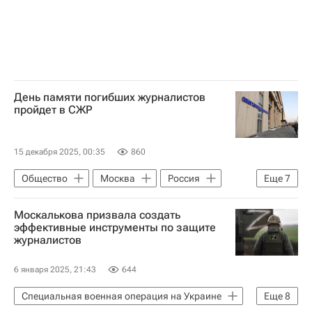
День памяти погибших журналистов
пройдет в СЖР
15 декабря 2025, 00:35
860
Общество
Москва
Россия
Еще
7
Югославия
Евгений Поддубный
Москалькова призвала создать
Андрей Стенин
Анатолий Клян
эффективные инструменты по защите
журналистов
Центральный дом журналиста
Союз журналистов России
ВГТРК
6 января 2025, 21:43
644
Специальная военная операция на Украине
Еще
8