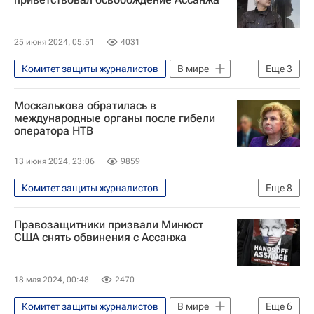
25 июня 2024, 05:51
4031
Комитет защиты журналистов
В мире
Еще
3
США
Джулиан Ассанж
WikiLeaks
Москалькова обратилась в
международные органы после гибели
оператора НТВ
13 июня 2024, 23:06
9859
Комитет защиты журналистов
Еще
8
Специальная военная операция на Украине
Правозащитники призвали Минюст
Россия
США снять обвинения с Ассанжа
Донецкая Народная Республика
Горловка
Татьяна Москалькова
18 мая 2024, 00:48
2470
Иван Приходько
НТВ (телеканал)
Комитет защиты журналистов
В мире
Еще
6