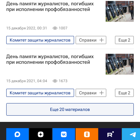
День памяти журналистов, погибших
Владимир Путин
В мире
ХАМАС
при исполнении профобязанностей
ООН
Обострение палестино-израильского конфликта в 2023 году
15 декабря 2022, 00:31
1007
Комитет защиты журналистов
Справки
Еще
2
Россия
День памяти журналистов
День памяти журналистов, погибших
при исполнении профобязанностей
15 декабря 2021, 04:04
1673
Комитет защиты журналистов
Справки
Еще
2
Андрей Стенин
Еще
20
материалов
День памяти журналистов