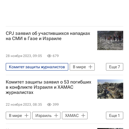
CPJ заявил об участившихся нападках
на СМИ в Газе и Израиле
28 ноября 2023, 09:05
679
Комитет защиты журналистов
В мире
Еще
7
Израиль
Россия
Комитет защиты заявил о 53 погибших
Западный берег реки Иордан
в конфликте Израиля и ХАМАС
журналистах
Владимир Путин
ХАМАС
ООН
Обострение палестино-израильского конфликта в 2023 году
22 ноября 2023, 08:35
399
В мире
Израиль
ХАМАС
Еще
1
Обострение палестино-израильского конфликта в 2023 году