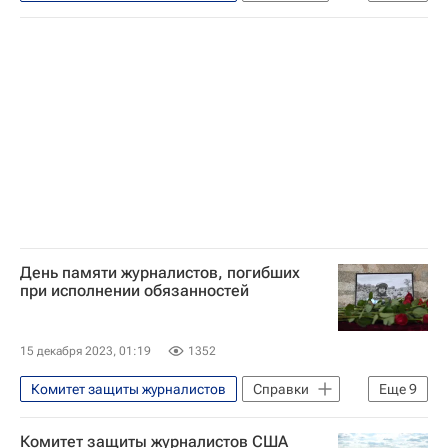
ЮНЕСКО
США
Лондон
Великобритания
Джулиан Ассанж
Дональд Трамп
WikiLeaks
День памяти журналистов, погибших
при исполнении обязанностей
15 декабря 2023, 01:19
1352
Комитет защиты журналистов
Справки
Еще
9
Общество
Россия
Югославия
Комитет защиты журналистов США