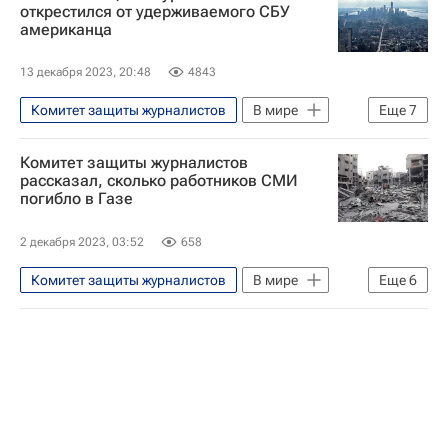
Украина
Андрей Стенин
открестился от удерживаемого СБУ
американца
Анатолий Клян
Игорь Корнелюк
Вооруженные силы Украины
13 декабря 2023, 20:48
4843
Центральный дом журналиста
Комитет защиты журналистов
В мире
Еще
7
США
Украина
Россия
Комитет защиты журналистов
Такер Карлсон
Джо Байден
рассказал, сколько работников СМИ
погибло в Газе
Мария Захарова
Служба безопасности Украины
2 декабря 2023, 03:52
658
Комитет защиты журналистов
В мире
Еще
6
Израиль
ХАМАС
ООН
Обострение палестино-израильского конфликта в 2023 году
Палестина
Сектор Газа