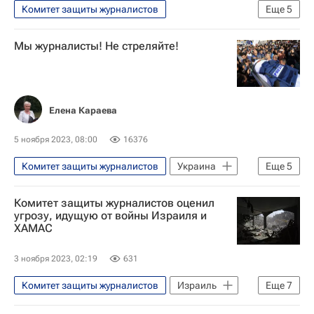
Комитет защиты журналистов
Еще
5
Обострение палестино-израильского конфликта в 2023 году
Мы журналисты! Не стреляйте!
ХАМАС
В мире
Израиль
Палестина
Елена Караева
5 ноября 2023, 08:00
16376
Комитет защиты журналистов
Украина
Еще
5
Антон Волошин
Игорь Корнелюк
Комитет защиты журналистов оценил
Анатолий Клян
угрозу, идущую от войны Израиля и
ХАМАС
Обострение палестино-израильского конфликта в 2023 году
Аналитика
3 ноября 2023, 02:19
631
Комитет защиты журналистов
Израиль
Еще
7
Россия
Восточный Иерусалим