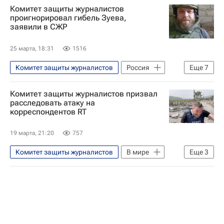
Комитет защиты журналистов
проигнорировал гибель Зуева,
заявили в СЖР
25 марта, 18:31
1516
Комитет защиты журналистов
Россия
Еще
7
Донецк
Комитет защиты журналистов призвал
Донецкая Народная Республика
расследовать атаку на
корреспондентов RT
Иван Зуев
Александр Мартемьянов
Александр Федорчак (военкор)
19 марта, 21:20
757
Союз журналистов России
ЮНЕСКО
Комитет защиты журналистов
В мире
Еще
3
Ливан
Израиль
Военная операция США и Израиля против Ирана