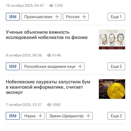
10 октября 2025, 04:47
1245
IBM
Происшествия
Россия
Еще
1
Ростелеком
Ученые объяснили важность
исследований нобелиатов по физике
8 октября 2025, 08:56
6146
IBM
Российская академия наук
Еще
2
Нобелевская премия
Google
Нобелевские лауреаты запустили бум
в квантовой информатике, считает
эксперт
7 октября 2025, 23:57
5982
IBM
Наука
Эрвин Шредингер
Еще
3
Московский физико-технический институт