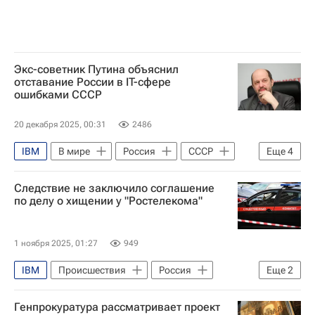
Экс-советник Путина объяснил
отставание России в IT-сфере
ошибками СССР
20 декабря 2025, 00:31
2486
IBM
В мире
Россия
СССР
Еще
4
США
Герман Клименко
Следствие не заключило соглашение
Владимир Путин
Евросоюз
по делу о хищении у "Ростелекома"
1 ноября 2025, 01:27
949
IBM
Происшествия
Россия
Еще
2
Ростелеком
Генпрокуратура рассматривает проект
Генеральная прокуратура РФ