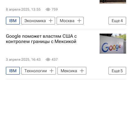
8 апреля 2025, 13:55
759
IBM
Экономика
Москва
Еще
4
Россия
Транснефть
Google поможет властям США с
Cisco Systems, Inc.
Технологии
контролем границы с Мексикой
3 апреля 2025, 16:43
437
IBM
Технологии
Мексика
Еще
5
Аризона
США
Google
Amazon
В мире