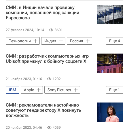
Технологии
Microsoft Corporation
СМИ: в Индии начали проверку
Oracle Corporation
компании, попавшей под санкции
Евросоюза
ГК «Солар» (ранее "РТК-Солар")
Кибербезопасность
27 февраля 2024, 10:14
8601
Технологии
Индия
Россия
Еще
4
Китай
Евросоюз
Еврокомиссия
СМИ: разработчик компьютерных игр
ООН
Ubisoft примкнул к бойкоту соцсети X
21 ноября 2023, 01:16
1202
IBM
Apple
Sony Pictures
Еще
1
В мире
СМИ: рекламодатели настойчиво
советуют гендиректору Х покинуть
должность
20 ноября 2023, 04:46
4059