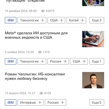
"пугающее" открытие
Федеральная служба по надзору в сфере транспорта (Ространснадзор)
Госдума РФ
Происшествия
16 декабря 2024, 08:00
42879
IBM
Технологии
США
Китай
Еще
3
Google
Российский квантовый центр
Meta* сделала ИИ доступным для
Наука
военных ведомств в США
5 ноября 2024, 10:30
1310
IBM
Технологии
Россия
США
Еще
1
Lockheed Martin
Роман Чаплыгин: ИБ-консалтинг
нужен любому бизнесу
19 апреля 2024, 15:27
8159
IBM
Интервью
Россия
Еще
5