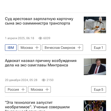
Суд арестовал зарплатную карточку
сына экс-замминистра транспорта
1 апреля 2025, 06:18
6039
IBM
Москва
Вячеслав Смирнов
Еще
1
Происшествия
Адвокат назвал причину возбуждения
дела на экс-замглавы Минтранса
20 декабря 2024, 05:28
2150
Россия
Москва
Еще
5
Вячеслав Смирнов
"Эта технология запустит
Федеральная служба безопасности РФ (ФСБ России)
необратимое". Ученые совершили