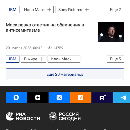
IBM
Илон Маск
Sony Pictures
Еще
2
Apple
В мире
Маск резко ответил на обвинения в
антисемитизме
20 ноября 2023, 00:42
14759
IBM
В мире
Илон Маск
Еще
5
Sony Pictures
Apple
Еще
20
материалов
Обострение палестино-израильского конфликта в 2023 году
США
Израиль