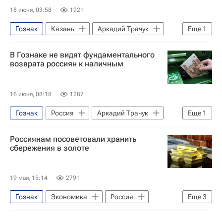
18 июня, 03:58
1921
Гознак
Казань
Аркадий Трачук
Еще
1
Экономика
В Гознаке не видят фундаментального
возврата россиян к наличным
16 июня, 08:18
1287
Гознак
Россия
Аркадий Трачук
Еще
1
Экономика
Россиянам посоветовали хранить
сбережения в золоте
19 мая, 15:14
2791
Гознак
Экономика
Россия
Еще
3
Алексей Моисеев