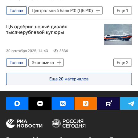
Гознак
Центральный Банк РФ (ЦБ РФ)
Еще
1
Экономика
ЦБ одобрил новый дизайн
тысячерублевой купюры
30 сентября 2025, 14:43
8836
Гознак
Экономика
Еще
2
Центральный Банк РФ (ЦБ РФ)
Еще
20
материалов
Эльвира Набиуллина