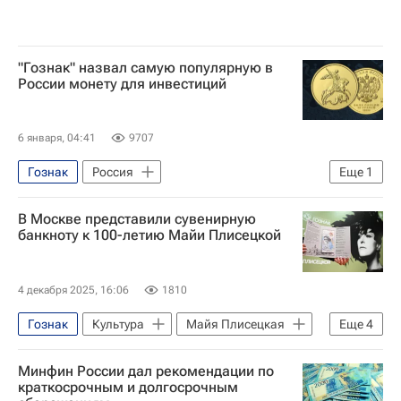
"Гознак" назвал самую популярную в
России монету для инвестиций
6 января, 04:41
9707
Гознак
Россия
Еще
1
Георгий Победоносец
В Москве представили сувенирную
банкноту к 100-летию Майи Плисецкой
4 декабря 2025, 16:06
1810
Гознак
Культура
Майя Плисецкая
Еще
4
Родион Щедрин
Кристина Трубинова
Минфин России дал рекомендации по
Большой театр
Москва
краткосрочным и долгосрочным