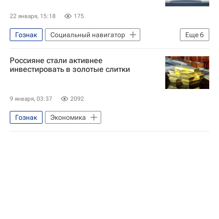
Социальный навигатор
22 января, 15:18
175
Гознак
Социальный навигатор
Еще
6
СН_Образование
Россия
Россияне стали активнее
Волжский
Санкт-Петербург
инвестировать в золотые слитки
Петр I
ТМК (Тихоокеанская мостостроительная компания)
9 января, 03:37
2092
Гознак
Экономика