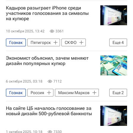
Россия
Ахмед Дудаев
Кадыров разыграет iPhone среди
Центральный Банк РФ (ЦБ РФ)
участников голосования за символы
на купюре
Одноклассники
10 октября 2025, 13:42
3361
Гознак
Пятигорск
СКФО
Еще
4
Грозный
Рамзан Кадыров
Экономист объяснил, зачем меняют
Одноклассники
Экономика
дизайн популярных купюр
6 октября 2025, 03:18
7112
Гознак
Россия
Максим Марков
Еще
2
РЭУ имени Г. В. Плеханова
Экономика
На сайте ЦБ началось голосование за
новый дизайн 500-рублевой банкноты
1 октября 2025, 10:18
7330