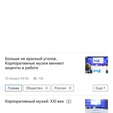
Министерство финансов РФ (Минфин России)
Ситуация с курсами валют и ценами на нефть
Больше не красный уголок.
Корпоративные музеи меняют
акценты в работе
23 января, 09:00
728
Гознак
Общество
Россия
Еще
7
Санкт-Петербург
Пермь
Петр I
Корпоративный музей: XXI век
ТМК (Тихоокеанская мостостроительная компания)
Новости культуры
Москва