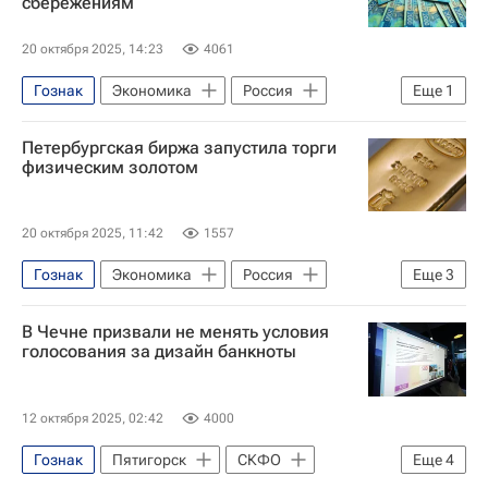
сбережениям
20 октября 2025, 14:23
4061
Гознак
Экономика
Россия
Еще
1
Алексей Моисеев
Петербургская биржа запустила торги
физическим золотом
20 октября 2025, 11:42
1557
Гознак
Экономика
Россия
Еще
3
Золото
Санкт-Петербург
В Чечне призвали не менять условия
Санкт-Петербургская товарно-сырьевая биржа (СПбМТСБ)
голосования за дизайн банкноты
12 октября 2025, 02:42
4000
Гознак
Пятигорск
СКФО
Еще
4