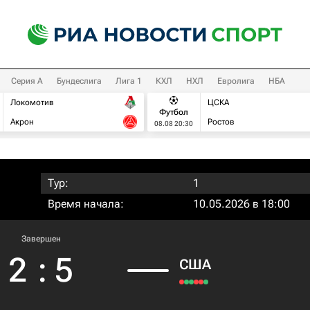
Серия А
Бундеслига
Лига 1
КХЛ
НХЛ
Евролига
НБА
Локомотив
ЦСКА
Футбол
Акрон
Ростов
08.08 20:30
Тур:
1
Время начала:
10.05.2026 в 18:00
Завершен
2
:
5
США