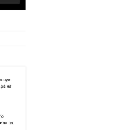
льчук
ира на
го
ила на