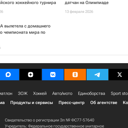
йского хоккейного турнира
датчан на Олимпиаде
26
13 февраля 2026
А вылетела с домашнего
о чемпионата мира по
6
иатлон
ЗОЖ
Хоккей
Авто/мото
Единоборства
Sport sto
ма
Продукты и сервисы
Пресс-центр
Об агентстве
Ко
Свидетельство о регистрации Эл № ФС77-57640
Учредитель: Федеральное государственное унитарное