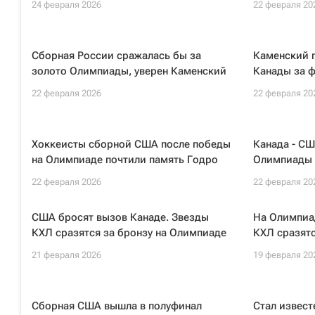
24 февраля 2026
22 февраля 20
Сборная России сражалась бы за
Каменский 
золото Олимпиады, уверен Каменский
Канады за 
22 февраля 2026
22 февраля 20
Хоккеисты сборной США после победы
Канада - СШ
на Олимпиаде почтили память Годро
Олимпиады 
22 февраля 2026
22 февраля 20
США бросят вызов Канаде. Звезды
На Олимпиа
КХЛ сразятся за бронзу на Олимпиаде
КХЛ сразят
21 февраля 2026
19 февраля 20
Сборная США вышла в полуфинал
Стал извест