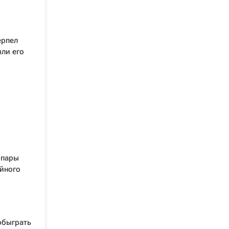
ерпел
ли его
 пары
йного
обыграть