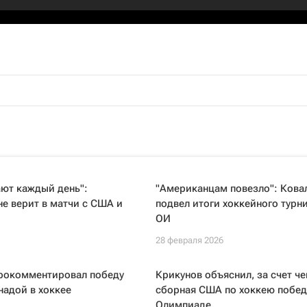
ют каждый день":
"Американцам повезло": Кова
е верит в матчи с США и
подвел итоги хоккейного турн
ОИ
28 февраля 2026
рокомментировал победу
Крикунов объяснил, за счет че
адой в хоккее
сборная США по хоккею побед
Олимпиаде