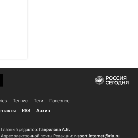
ries
Теннис
Теги
Полезное
нтакты
RSS
Архив
Главный редактор:
Гаврилова А.В.
Адрес электронной почты Редакции:
r-sport.internet@ria.ru