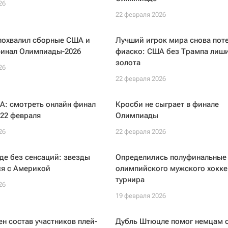
26
22 февраля 2026
похвалил сборные США и
Лучший игрок мира снова пот
финал Олимпиады-2026
фиаско: США без Трампа лиши
золота
26
22 февраля 2026
А: смотреть онлайн финал
Кросби не сыграет в финале
22 февраля
Олимпиады
26
22 февраля 2026
де без сенсаций: звезды
Определились полуфинальные
ся с Америкой
олимпийского мужского хокке
турнира
26
19 февраля 2026
ен состав участников плей-
Дубль Штюцле помог немцам 