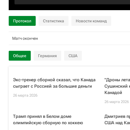
Протокол
Статистика
Новости команд
Матч окончен
Общее
Германия
США
Экс-тренер сборной сказал, что Канада
"Дроны лета
сыграет с Россией за большие деньги
Сушинский н
Канадой
26 марта 2026
26 марта 2026
Трамп принял в Белом доме
Дмитриев п
олимпийскую сборную по хоккею
США над Кан