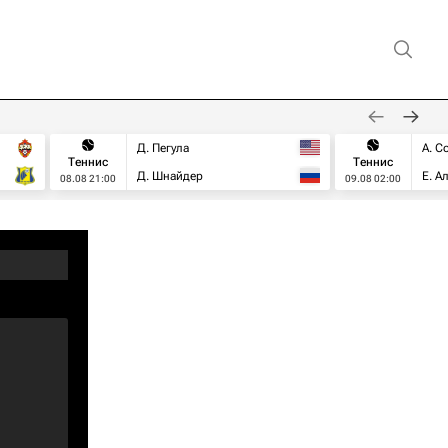
Д. Пегула
А. С
Теннис
Теннис
Д. Шнайдер
Е. А
08.08 21:00
09.08 02:00