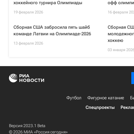
хоккейного турнира Олимпиады
офф олимпи
19 февраля 2026
16 февраля 20
Сборная США забросила пять шайб
Сборная СШ
команде Латвии на Олимпиаде-2026
молодежног
хоккею
13 февраля 2026
03 января 202
Футбол
Фигурное катание
Б
Спецпроекты
Рекла
Версия 2023.1 Beta
© 2026 МИА «Россия сегодня»