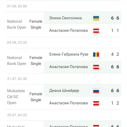
07.08, 05:00
6
6
Элина Свитолина
National
Female
Bank Open
Single
1
1
Анастасия Потапова
04.08, 22:20
4
2
Елена-Габриэла Рузе
National
Female
Bank Open
Single
6
6
Анастасия Потапова
31.07, 02:40
6
6
Диана Шнайдер
Mubadala
Female
Citi DC
Single
Open
1
2
Анастасия Потапова
29.07, 04:25
6
6
Анастасия Потапова