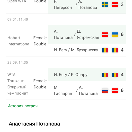
Open WTA
Double
Р.
А.
2
6
Петерсон
Потапова
09.01, 11:40
А.
Д.
6
7
Потапова
Ястремская
Hobart
Female
International
Double
4
6
И. Бегу
М. Бузарнеску
28.09, 14:35
4
6
WTA
И. Бегу
Р. Олару
Ташкент.
Female
Открытый
Double
М.
А.
6
2
чемпионат
Гаспарян
Потапова
История встреч
Анастасия Потапова