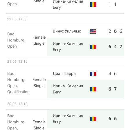
Single
Ирина-Камелия
Open
1
1
Бегу
22.06, 17:50
2
6
6
Винус Уильямс
Bad
Female
Homburg
Single
Ирина-Камелия
Open
6
4
7
Бегу
21.06, 12:10
4
6
Bad
Диан Парри
Homburg
Female
Open,
Single
Ирина-Камелия
6
7
Qualification
Бегу
20.06, 12:10
Ирина-Камелия
Bad
6
6
Бегу
Homburg
Female
Open,
Single