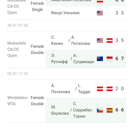
Mubadala
Female
Citi DC
Single
Open
3
3
Винус Уильямс
28.07, 01:20
С.
А.
3
5
Mubadala
Кенин
Потапова
Female
Citi DC
Double
Open
Э.
А.
6
7
Рутлифф
Сутджиади
02.07, 17:25
А.
L.
2
0
Потапова
Tagger
Wimbledon
Female
WTA
Double
С.
М.
6
6
Соррибес-
Боузкова
Тормо