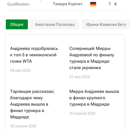
1
4
Тамара Корпач
Qualification
Общее
Анастасия Потапова
Ирина-Камелия Бегу
Андреева подобралась
Соперницей Мирры
к топ-3 в чемпионской
Андреевой по финалу
гонке WTA
турнира в Мадриде
стала украинка
04 мая 2026
01 мая 2026
Тарпищев рассказал,
Мирра Андреева вышла
благодаря чему
в финал крупного
Андреева вышла в
турнира в Мадриде
финал турнира в
30 апреля 2026
Мадриде
30 апреля 2026