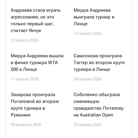
Андреева стала играть
Мирра Андреева
агрессивнее, но это
выиграла турнир в
только первый шаг,
Линце
считает Янчук
12 апреля 2026
12 апреля 2026
Мирра Андреева вышла
Самсонова проиграла
в финал турнира WTA
Таггер во втором круге
500 в Линце
турнира в Линце
11 апреля 2026
09 апреля 2026
Захарова проиграла
Соболенко обыграла
Потаповой во втором
сменившую
круге турнира в
гражданство Потапову
Румынии
на Australian Open
04 февраля 2026
23 января 2026