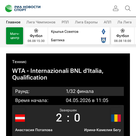
Главное
Лига Чемпионов
РПЛ
Лига Европы
АПЛ
Ла Лига
Крылья Советов
Матч-
Футбол
Футбол
центр
Балтика
08.08 15:30
08.08 18:00
Теннис
WTA
- Internazionali BNL d'Italia,
Qualification
Раунд:
1/32 финала
Время начала:
04.05.2026 в 11:05
Завершен
2
:
0
Анастасия Потапова
Ирина-Камелия Бегу