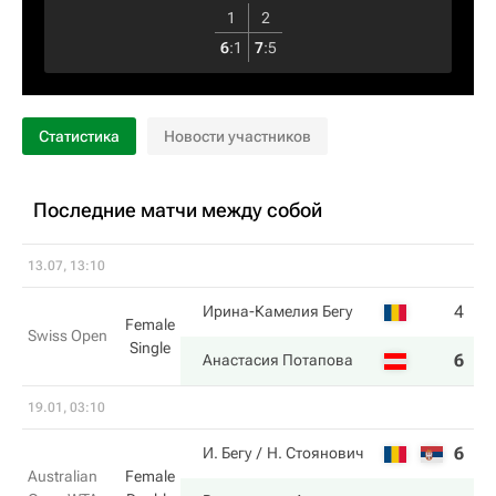
1
2
6
:
1
7
:
5
Статистика
Новости участников
Последние матчи между собой
13.07, 13:10
4
2
Ирина-Камелия Бегу
Female
Swiss Open
Single
6
6
Анастасия Потапова
19.01, 03:10
6
3
И. Бегу
Н. Стоянович
Australian
Female