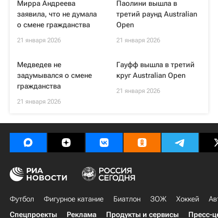
Мирра Андреева
Паолини вышла в
заявила, что не думала
третий раунд Australian
о смене гражданства
Open
21 января 2026
21 января 2026
Медведев не
Гауфф вышла в третий
задумывался о смене
круг Australian Open
гражданства
21 января 2026
21 января 2026
Футбол
Фигурное катание
Биатлон
ЗОЖ
Хоккей
Ав
Спецпроекты
Реклама
Продукты и сервисы
Пресс-ц