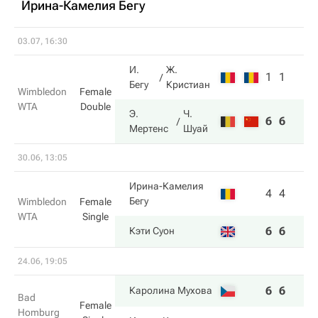
Ирина-Камелия Бегу
03.07, 16:30
И.
Ж.
1
1
Бегу
Кристиан
Wimbledon
Female
WTA
Double
Э.
Ч.
6
6
Мертенс
Шуай
30.06, 13:05
Ирина-Камелия
4
4
Бегу
Wimbledon
Female
WTA
Single
6
6
Кэти Суон
24.06, 19:05
6
6
Каролина Мухова
Bad
Female
Homburg