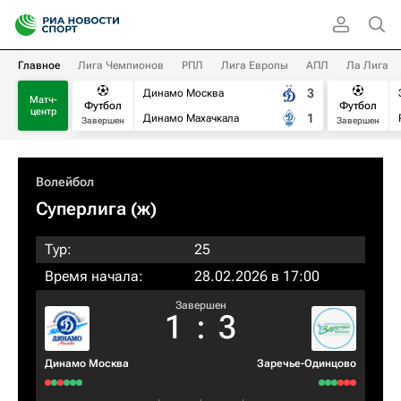
Главное
Лига Чемпионов
РПЛ
Лига Европы
АПЛ
Ла Лига
3
Динамо Москва
Матч-
Футбол
Футбол
центр
1
Динамо Махачкала
Завершен
Завершен
Волейбол
Суперлига (ж)
Тур:
25
Время начала:
28.02.2026 в 17:00
Завершен
1
:
3
Динамо Москва
Заречье-Одинцово