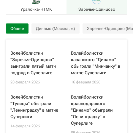
Уралочка-НТМК
Заречье-Одинцово
Общее
Динамо (Москва, ж)
Заречье-Одинцово (Мос
Волейболистки
Волейболистки
"Заречья-Одинцово"
казанского "Динамо"
выиграли пятый матч
обыграли "Минчанку" в
подряд в Суперлиге
матче Суперлиги
28 февраля 2026
16 февраля 2026
Волейболистки
Волейболистки
"Тулицы" обыграли
краснодарского
"Ленинградку" в матче
"Динамо" обыграли
Суперлиги
"Ленинградку" в
Суперлиге
14 февраля 2026
09 февраля 2026