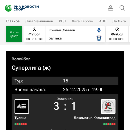
Главное
Лига Чемпионов
РПЛ
Лига Европы
АПЛ
Ла Лига
Крылья Советов
Матч-
Футбол
Футбол
центр
Балтика
08.08 15:30
08.08 18:00
Волейбол
Суперлига (ж)
Тур:
15
Время начала:
26.12.2025 в 19:00
Завершен
3
:
1
Тулица
Локомотив Калининград