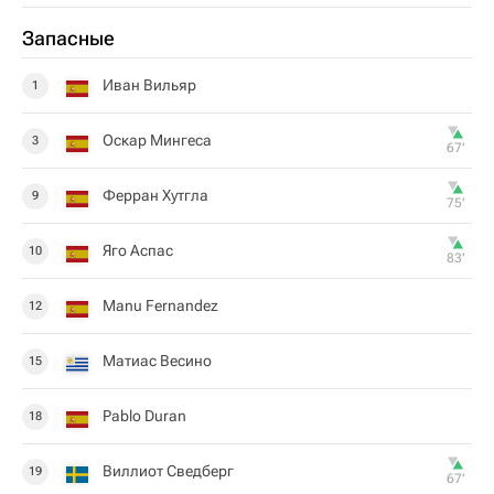
Запасные
Иван Вильяр
1
Оскар Мингеса
3
67‎’‎
Ферран Хутгла
9
75‎’‎
Яго Аспас
10
83‎’‎
Manu Fernandez
12
Матиас Весино
15
Pablo Duran
18
Виллиот Сведберг
19
67‎’‎