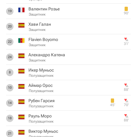
Валентин Розье
19
90‎’‎
Защитник
Хави Галан
20
Защитник
Flavien Boyomo
22
31‎’‎
Защитник
Алехандро Катена
24
Защитник
Икер Муньос
8
Полузащитник
Аймар Орос
10
88‎’‎
Полузащитник
Рубен Гарсия
14
45‎’‎
70‎’‎
Полузащитник
Рауль Моро
18
88‎’‎
Полузащитник
Виктор Муньос
21
Полузащитник