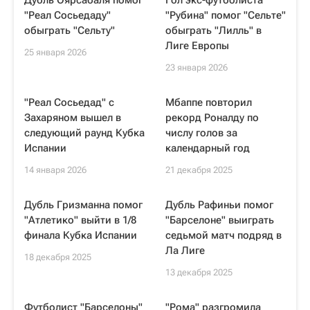
Дубль Оярсабаля помог
Гол экс-футболиста
"Реал Сосьедаду"
"Рубина" помог "Сельте"
обыграть "Сельту"
обыграть "Лилль" в
Лиге Европы
25 января 2026
23 января 2026
"Реал Сосьедад" с
Мбаппе повторил
Захаряном вышел в
рекорд Роналду по
следующий раунд Кубка
числу голов за
Испании
календарный год
14 января 2026
21 декабря 2025
Дубль Гризманна помог
Дубль Рафиньи помог
"Атлетико" выйти в 1/8
"Барселоне" выиграть
финала Кубка Испании
седьмой матч подряд в
Ла Лиге
18 декабря 2025
13 декабря 2025
Футболист "Барселоны"
"Рома" разгромила