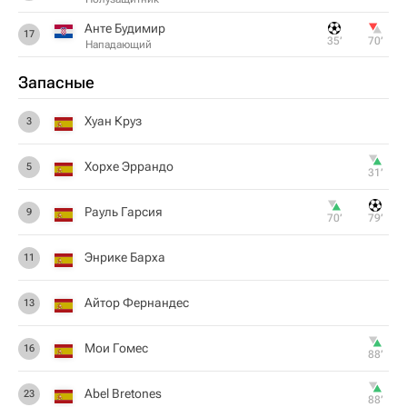
Анте Будимир
17
35‎’‎
70‎’‎
Нападающий
Запасные
Хуан Круз
3
Хорхе Эррандо
5
31‎’‎
Рауль Гарсия
9
70‎’‎
79‎’‎
Энрике Барха
11
Айтор Фернандес
13
Мои Гомес
16
88‎’‎
Abel Bretones
23
88‎’‎