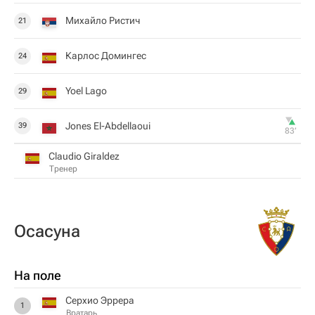
Михайло Ристич
21
Карлос Домингес
24
Yoel Lago
29
Jones El-Abdellaoui
39
83‎’‎
Claudio Giraldez
Тренер
Осасуна
На поле
Серхио Эррера
1
Вратарь