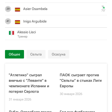
Asier Osambela
29
70‎’‎
Inigo Arguibide
41
Alessio Lisci
Тренер
Общее
Сельта
Осасуна
"Атлетико" сыграл
ПАОК сыграет против
вничью с "Леванте" в
"Сельты" в стыках Лиги
чемпионате Испании и
Европы
потерял Серлота
30 января 2026
31 января 2026