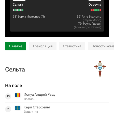
Сельта
Осасуна
53‎’‎
Борха Иглесиас
(П)
35‎’‎
Анте Будимир
(
Рауль Моро
)
79‎’‎
Рауль Гарсия
(
Алехандро Катена
)
О матче
Трансляция
Статистика
Новости ком
Сельта
На поле
Ионуц Андрей Раду
13
Вратарь
Карл Старфельт
2
Защитник