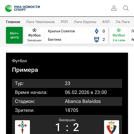
Главное
Лига Чемпионов
РПЛ
Лига Европы
АПЛ
Ла Лига
0
Крылья Советов
Л
Матч-
Футбол
Футбол
центр
2
Балтика
А
Завершен
2-й тайм
Футбол
Примера
Тур:
23
Время начала:
06.02.2026 в 23:00
Стадион:
Abanca Balaidos
Зрители:
18705
Завершен
1
:
2