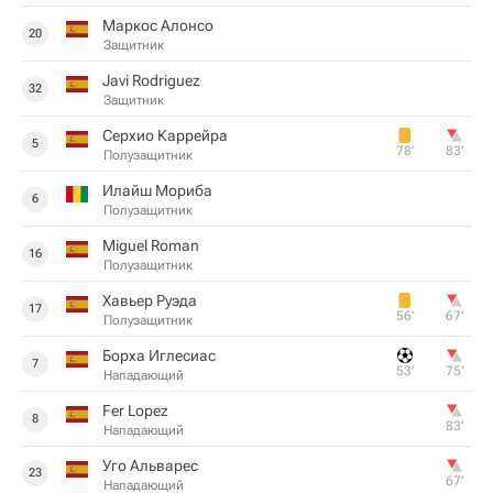
Маркос Алонсо
20
Защитник
Javi Rodriguez
32
Защитник
Серхио Каррейра
5
78‎’‎
83‎’‎
Полузащитник
Илайш Мориба
6
Полузащитник
Miguel Roman
16
Полузащитник
Хавьер Руэда
17
56‎’‎
67‎’‎
Полузащитник
Борха Иглесиас
7
53‎’‎
75‎’‎
Нападающий
Fer Lopez
8
83‎’‎
Нападающий
Уго Альварес
23
67‎’‎
Нападающий