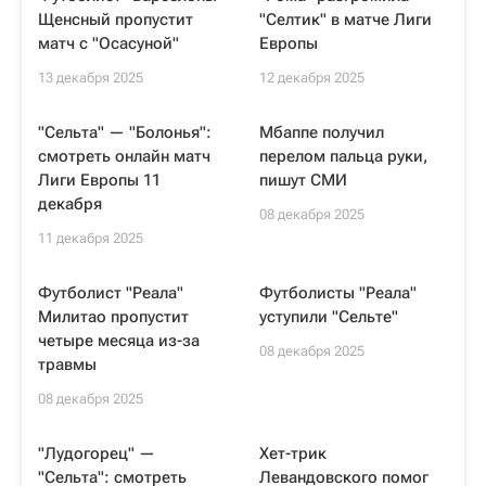
Щенсный пропустит
"Селтик" в матче Лиги
матч с "Осасуной"
Европы
13 декабря 2025
12 декабря 2025
"Сельта" — "Болонья":
Мбаппе получил
смотреть онлайн матч
перелом пальца руки,
Лиги Европы 11
пишут СМИ
декабря
08 декабря 2025
11 декабря 2025
Футболист "Реала"
Футболисты "Реала"
Милитао пропустит
уступили "Сельте"
четыре месяца из-за
08 декабря 2025
травмы
08 декабря 2025
"Лудогорец" —
Хет-трик
"Сельта": смотреть
Левандовского помог