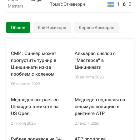
1
6
3
Томас Этчеверри
Masters
Общее
Кэй Нисикори
Карлос Алькарас
СМИ: Синнер может
Алькарас снялся с
пропустить турнир в
"Мастерса" в
Цинциннати из-за
Цинциннати
проблем с коленом
05 августа 2026
06 августа 2026
Медведев сыграет со
Медведев поднялся на
Шнайдер в миксте на
седьмую позицию в
US Open
рейтинге АТР
27 июля 2026
27 июля 2026
Рублев поднялся на 14-
ATP продлила