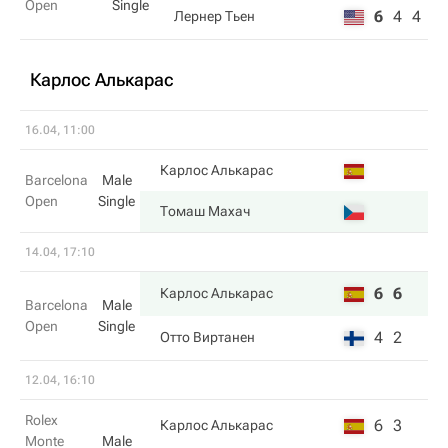
Open
Single
6
4
4
Лернер Тьен
Карлос Алькарас
16.04, 11:00
Карлос Алькарас
Barcelona
Male
Open
Single
Томаш Махач
14.04, 17:10
6
6
Карлос Алькарас
Barcelona
Male
Open
Single
4
2
Отто Виртанен
12.04, 16:10
Rolex
6
3
Карлос Алькарас
Monte
Male