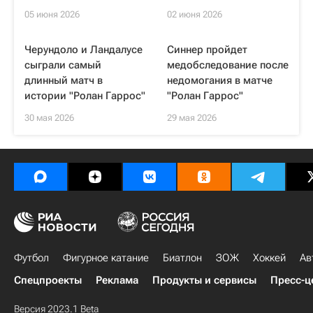
05 июня 2026
02 июня 2026
Черундоло и Ландалусе
Синнер пройдет
сыграли самый
медобследование после
длинный матч в
недомогания в матче
истории "Ролан Гаррос"
"Ролан Гаррос"
30 мая 2026
29 мая 2026
Футбол
Фигурное катание
Биатлон
ЗОЖ
Хоккей
Ав
Спецпроекты
Реклама
Продукты и сервисы
Пресс-ц
Версия 2023.1 Beta