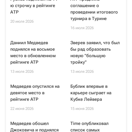
ю строчку в рейтинге
соглашение о
АТР
проведении итогового
турнира в Турине
20 июля 2026
16 июля 2026
Даниил Медведев
Зверев заявил, что был
поднялся на восьмое
бы рад образовать
место в обновленном
новую "большую
рейтинге ATP
тройку"
13 июля 2026
13 июля 2026
Медведев опустился на
Бублик впервые в
девятое место в
карьере сыграет на
рейтинге ATP
Кубке Лейвера
22 июня 2026
15 июня 2026
Медведев обошел
Time опубликовал
Джоковича и поднялся
список самых