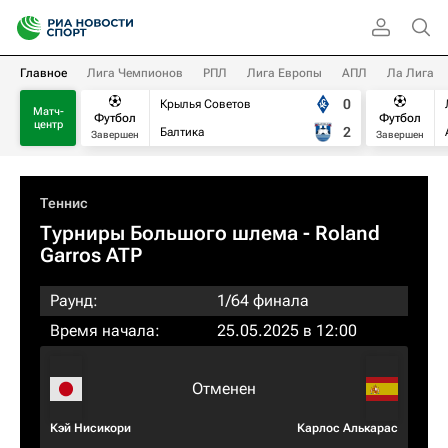
Главное
Лига Чемпионов
РПЛ
Лига Европы
АПЛ
Ла Лига
0
Крылья Советов
Матч-
Футбол
Футбол
центр
2
Балтика
Завершен
Завершен
Теннис
Турниры Большого шлема
- Roland
Garros ATP
Раунд:
1/64 финала
Время начала:
25.05.2025 в 12:00
Отменен
Кэй Нисикори
Карлос Алькарас