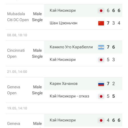
6
6
6
Кэй Нисикори
Mubadala
Male
Citi DC Open
Single
7
3
4
Шан Цзюньчэн
08.08, 18:10
7
6
Камило Уго Карабелли
Cincinnati
Male
Open
Single
5
3
Кэй Нисикори
21.05, 14:00
7
2
Карен Хачанов
Geneva
Male
Open
Single
5
5
Кэй Нисикори
- отказ
19.05, 14:10
4
6
6
Кэй Нисикори
Geneva
Male