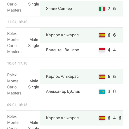
Carlo
Single
7
6
Янник Синнер
Masters
11.04, 16:40
Rolex
6
6
Карлос Алькарас
Monte
Male
Carlo
Single
4
4
Валентен Вашеро
Masters
10.04, 17:10
Rolex
6
6
Карлос Алькарас
Monte
Male
Carlo
Single
3
0
Александр Бублик
Masters
09.04, 16:45
Rolex
6
4
6
Карлос Алькарас
Monte
Male
Carlo
Single