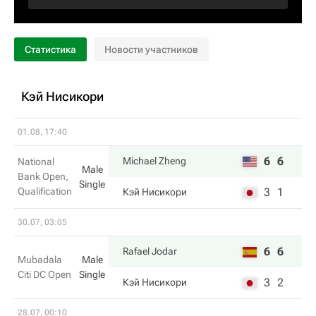
Статистика
Новости участников
Кэй Нисикори
01.08, 17:40
6
6
Michael Zheng
National
Male
Bank Open,
Single
Qualification
3
1
Кэй Нисикори
30.07, 03:05
6
6
Rafael Jodar
Mubadala
Male
Citi DC Open
Single
3
2
Кэй Нисикори
28.07, 00:10