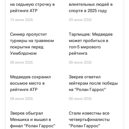
на седьмую строчку в
влиятельных людей в
рейтинге ATP
спорте в 2025 году
15 июня 2026
09 июня 2026
Синнер пропустит
Тарпищев: Медведев
турниры на травяном
может пробиться в
покрытии перед
топ-5 мирового
Уимблдоном
рейтинга
08 июня 2026
08 июня 2026
Медведев сохранил
Зверев ответил
восьмое место в
хейтерам после победы
рейтинге ATP
на "Ролан Гаррос"
08 июня 2026
08 июня 2026
Зверев обыграл
Стали известны все
Меншика и вышел в
четвертьфиналисты
финал "Ролан Гаррос"
"Ролан Гаррос"