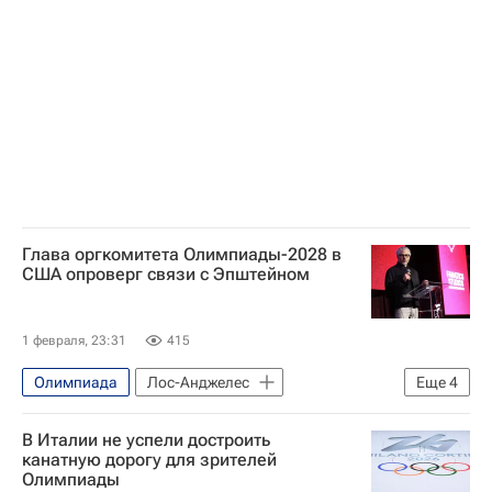
Владислав Лисовец
стиль
Джорджио Армани
Одежда
Международный олимпийский комитет (МОК)
Россия
Италия
США
Глава оргкомитета Олимпиады-2028 в
США опроверг связи с Эпштейном
1 февраля, 23:31
415
Олимпиада
Лос-Анджелес
Еще
4
Джеффри Эпштейн
Адам Сэндлер
В Италии не успели достроить
Фонд Клинтона
канатную дорогу для зрителей
Олимпиады
Летние Олимпийские игры 2028