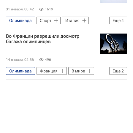
31 января, 00:42
1619
Олимпиада
Спорт
Италия
Еще
4
Милан
Кортина-д'Ампеццо
Во Франции разрешили досмотр
Зимние Олимпийские игры 2026
багажа олимпийцев
Вокруг спорта
14 января, 02:56
496
Олимпиада
Франция
В мире
Еще
2
Спорт
Вокруг спорта