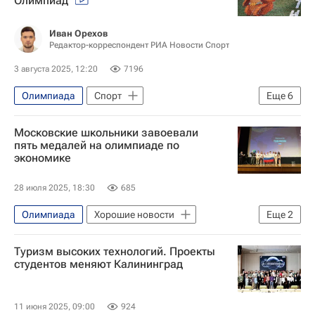
Олимпиад
НОК
Иван Орехов
Редактор-корреспондент РИА Новости Спорт
3 августа 2025, 12:20
7196
Олимпиада
Спорт
Еще
6
Авторы РИА Новости Спорт
Московские школьники завоевали
Олимпийские игры
пять медалей на олимпиаде по
экономике
Зимние Олимпийские игры 2014
Вокруг спорта
28 июля 2025, 18:30
685
Олимпийские игры 1980 ( летние Олимпийские игры 1980 )
Олимпиада
Хорошие новости
Еще
2
Фотогалерея РИА Спорт
Москва
Баку
Туризм высоких технологий. Проекты
студентов меняют Калининград
11 июня 2025, 09:00
924