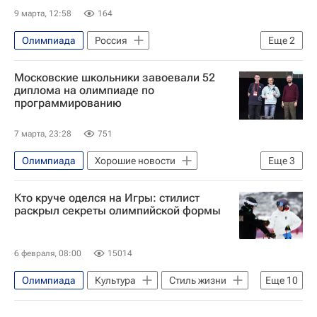
9 марта, 12:58
164
Олимпиада
Россия
Еще
2
Михаил Куснирович
Московские школьники завоевали 52
Олимпийский комитет России (ОКР)
диплома на олимпиаде по
программированию
7 марта, 23:28
751
Олимпиада
Хорошие новости
Еще
3
Россия
Сергей Собянин
Москва
Кто круче оделся на Игры: стилист
раскрыл секреты олимпийской формы
6 февраля, 08:00
15014
Олимпиада
Культура
Стиль жизни
Еще
10
Культура-Важное
Спорт