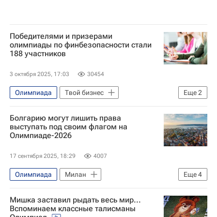
Победителями и призерами
олимпиады по финбезопасности стали
188 участников
3 октября 2025, 17:03
30454
Олимпиада
Твой бизнес
Еще
2
Федеральная служба по финансовому мониторингу (Росфинмониторинг)
Болгарию могут лишить права
Финансы
выступать под своим флагом на
Олимпиаде-2026
17 сентября 2025, 18:29
4007
Олимпиада
Милан
Еще
4
Кортина-д'Ампеццо
Болгария
Мишка заставил рыдать весь мир...
Международный олимпийский комитет (МОК)
Вспоминаем классные талисманы