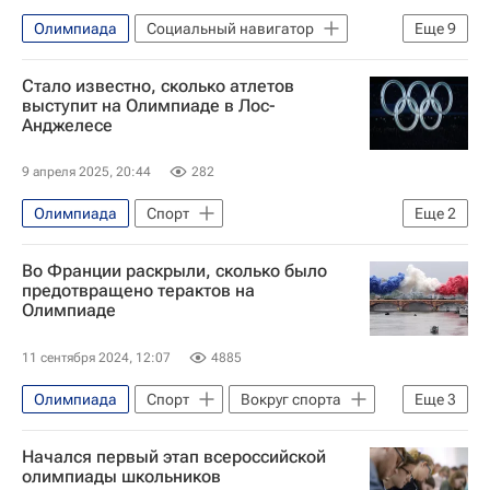
Олимпиада
Социальный навигатор
Еще
9
СН_Образование
Общество
Стало известно, сколько атлетов
Калининград
Россия
выступит на Олимпиаде в Лос-
Анджелесе
Калининградская область
Балтийский федеральный университет
9 апреля 2025, 20:44
282
Дальневосточный федеральный университет
Олимпиада
Спорт
Еще
2
Санкт-Петербургский университет информационных технологий
Международный олимпийский комитет (МОК)
Туризм
Во Франции раскрыли, сколько было
Олимпийские игры
предотвращено терактов на
Олимпиаде
11 сентября 2024, 12:07
4885
Олимпиада
Спорт
Вокруг спорта
Еще
3
Олимпиада 2024
Начался первый этап всероссийской
Летние Олимпийские игры 2024
олимпиады школьников