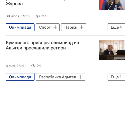
Журова
30 июля, 15:52
399
Олимпиада
Спорт
Париж
Еще
4
США
Китай
Дональд Трамп
Кумпилов: призеры олимпиад из
Россия
Адыгеи прославили регион
6 мая, 16:41
24
Олимпиада
Республика Адыгея
Еще
1
Мурат Кумпилов