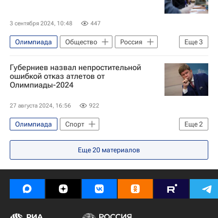
Олимпийские игры
3 сентября 2024, 10:48
447
Олимпиада
Общество
Россия
Еще
3
Сергей Кравцов
Губерниев назвал непростительной
Социальный навигатор
ошибкой отказ атлетов от
Олимпиады-2024
СН_Образование
27 августа 2024, 16:56
922
Олимпиада
Спорт
Еще
2
Дмитрий Губерниев
Олимпиада 2024
Еще
20
материалов