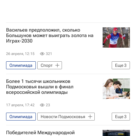
Васильев предположил, сколько
Большунов может выиграть золота на
Играх-2030
26 апреля, 12:15
321
Олимпиада
Спорт
Еще
3
Александр Большунов
Более 1 тысячи школьников
Дмитрий Васильев
Олимпийские игры
Подмосковья вышли в финал
всероссийской олимпиады
17 апреля, 17:42
23
Олимпиада
Новости Подмосковья
Еще
3
Московская область (Подмосковье)
Победителей Международной
Людмила Болатаева
Школа