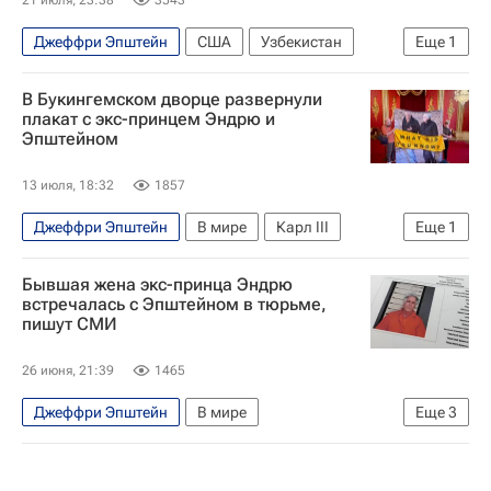
Джеффри Эпштейн
США
Узбекистан
Еще
1
Нью-Йорк (город)
В Букингемском дворце развернули
плакат с экс-принцем Эндрю и
Эпштейном
13 июля, 18:32
1857
Джеффри Эпштейн
В мире
Карл III
Еще
1
Экс-принц Эндрю
Бывшая жена экс-принца Эндрю
встречалась с Эпштейном в тюрьме,
пишут СМИ
26 июня, 21:39
1465
Джеффри Эпштейн
В мире
Еще
3
Великобритания
Флорида
Карл III