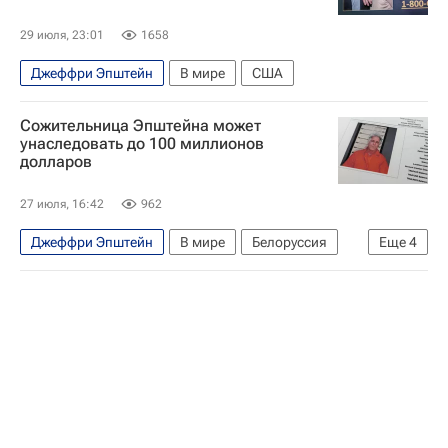
29 июля, 23:01
1658
Джеффри Эпштейн
В мире
США
Сожительница Эпштейна может
унаследовать до 100 миллионов
долларов
27 июля, 16:42
962
Джеффри Эпштейн
В мире
Белоруссия
Еще
4
США
Россия
Колумбийский университет
ФБР