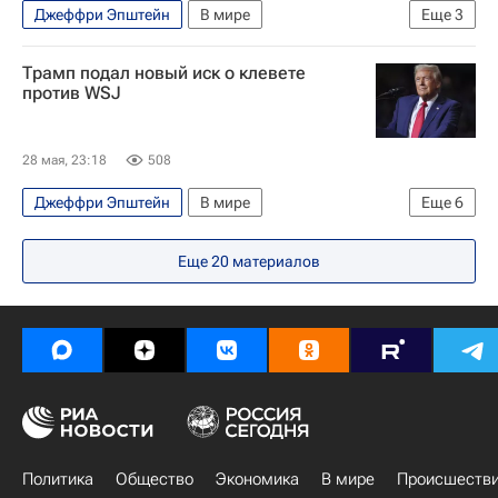
Джеффри Эпштейн
В мире
Еще
3
Великобритания
США
Гордон Браун
Трамп подал новый иск о клевете
против WSJ
28 мая, 23:18
508
Джеффри Эпштейн
В мире
Еще
6
Нью-Йорк (город)
США
Флорида
Еще
20
материалов
Дональд Трамп
Руперт Мердок
Dow Jones
Политика
Общество
Экономика
В мире
Происшеств