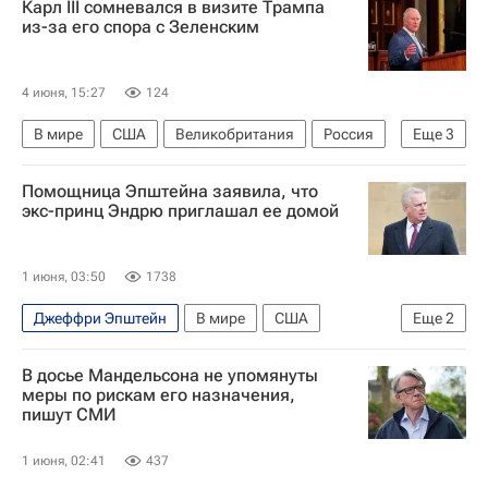
Карл III сомневался в визите Трампа
Microsoft Corporation
из-за его спора с Зеленским
4 июня, 15:27
124
В мире
США
Великобритания
Россия
Еще
3
Дональд Трамп
Карл III
Помощница Эпштейна заявила, что
Владимир Зеленский
экс-принц Эндрю приглашал ее домой
1 июня, 03:50
1738
Джеффри Эпштейн
В мире
США
Еще
2
Виндзор
Карл III
В досье Мандельсона не упомянуты
меры по рискам его назначения,
пишут СМИ
1 июня, 02:41
437