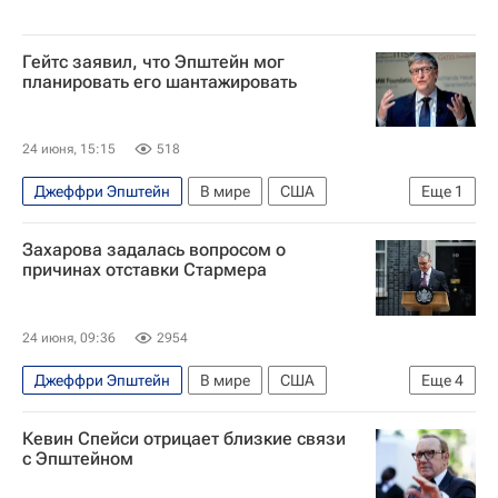
Гейтс заявил, что Эпштейн мог
планировать его шантажировать
24 июня, 15:15
518
Джеффри Эпштейн
В мире
США
Еще
1
Билл Гейтс
Захарова задалась вопросом о
причинах отставки Стармера
24 июня, 09:36
2954
Джеффри Эпштейн
В мире
США
Еще
4
Россия
Манчестер
Кир Стармер
Кевин Спейси отрицает близкие связи
Мария Захарова
с Эпштейном