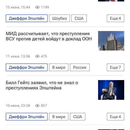
15 июня, 15:44
1199
Джеффри Эпштейн
Шоубиз
США
Еще
4
Билл Клинтон
Африка
Кевин Спейси
МИД рассчитывает, что преступления
Общество
ВСУ против детей войдут в доклад ООН
11 июня, 13:06
475
Джеффри Эпштейн
В мире
Россия
Еще
7
Москва
Киев
Мария Захарова
Билл Гейтс заявил, что не знал о
Антониу Гутерреш
преступлениях Эпштейна
Вооруженные силы Украины
Удар ВСУ по колледжу в Старобельске
ООН
10 июня, 23:28
857
Джеффри Эпштейн
В мире
США
Еще
4
Флорида
Нью-Йорк (город)
Билл Гейтс