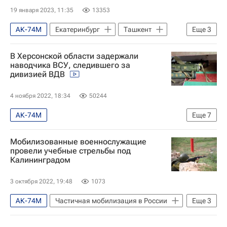
19 января 2023, 11:35
13353
АК-74М
Екатеринбург
Ташкент
Еще
3
Происшествия
Туризм
В Херсонской области задержали
Новости - Туризм
наводчика ВСУ, следившего за
дивизией ВДВ
4 ноября 2022, 18:34
50244
АК-74М
Еще
7
Специальная военная операция на Украине
Мобилизованные военнослужащие
Технологии
Польша
провели учебные стрельбы под
Калининградом
Воздушно-десантные войска России
Вооруженные силы Украины
3 октября 2022, 19:48
1073
Вооруженные силы РФ
Viber
АК-74М
Частичная мобилизация в России
Еще
3
Т-72Б3
БМП-2
Калининград