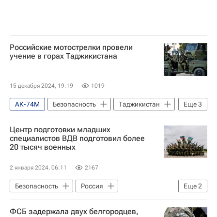
Российские мотострелки провели
учение в горах Таджикистана
15 декабря 2024, 19:19
1019
АК-74М
Безопасность
Таджикистан
Еще
3
Россия
Душанбе
В мире
Центр подготовки младших
специалистов ВДВ подготовил более
20 тысяч военных
2 января 2024, 06:11
2167
Безопасность
Россия
Еще
2
Воздушно-десантные войска России
ФСБ задержала двух белгородцев,
Вооруженные силы РФ