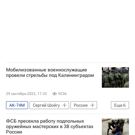
Мобилизованные военнослужащие
провели стрельбы под Калининградом
29 сентября 2022, 17:32
9236
АК-74М
Сергей Шойгу
Россия
Еще
6
Калининград
ФСБ пресекла работу подпольных
Калининградская область
Т-72Б3
оружейных мастерских в 38 субъектах
России
ШАК-12