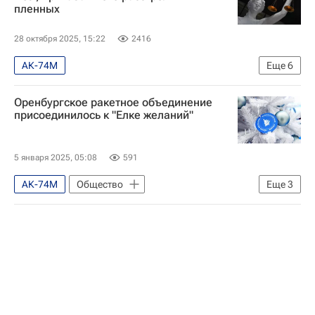
пленных
28 октября 2025, 15:22
2416
АК-74М
Еще
6
Специальная военная операция на Украине
Оренбургское ракетное объединение
В мире
присоединилось к "Елке желаний"
Донецкая Народная Республика
Россия
Вооруженные силы Украины
5 января 2025, 05:08
591
Главная военная прокуратура
АК-74М
Общество
Еще
3
Министерство обороны РФ (Минобороны РФ)
Ракетные войска стратегического назначения
Новый год