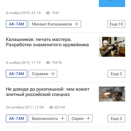
Федеральная служба безопасности РФ (ФСБ России)
Федеральная служба исполнения наказаний (ФСИН России)
8 ноября 2019, 22:14
7541
Федеральная служба войск национальной гвардии РФ (Росгвардия)
АК-74М
Михаил Калашников
Еще
10
АК-103
Россия
Ижмаш
Калашников (концерн)
Калашников: печать мастера.
АК-47
АК-12
АК-74
Разработки знаменитого оружейника
Инфографика
АК-103
Автомат Калашникова
Оружие
8 ноября 2019, 17:19
79478
Россия
АК-74М
Справки
Еще
3
Михаил Калашников
АК-47
Не доводя до рукопашной: чем воюет
Россия
элитный российский спецназ
24 октября 2017, 17:08
85144
АК-74М
Безопасность
Сирия
Еще
3
Ратник (экипировка)