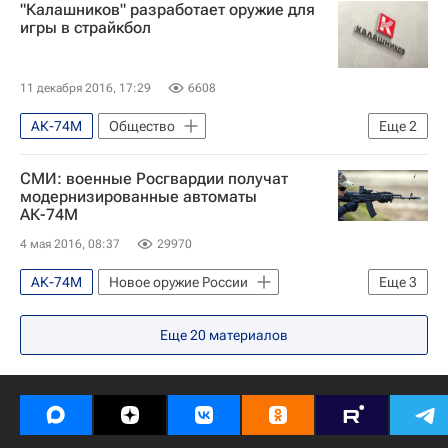
"Калашников" разработает оружие для
Министерство обороны РФ (Минобороны РФ)
игры в страйкбол
Россия
11 декабря 2016, 17:29
6608
АК-74М
Общество
Еще
2
Калашников (концерн)
Россия
СМИ: военные Росгвардии получат
модернизированные автоматы
АК-74М
4 мая 2016, 08:37
29970
АК-74М
Новое оружие России
Еще
3
Безопасность
Еще
20
материалов
Федеральная служба войск национальной гвардии РФ (Росгвардия)
Россия