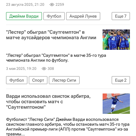
23 августа 2025, 21:20
2259
Джейми Варди
Футбол
Андрей Лунев
Еще
7
Уэйн Руни
Диего Марадона
Пол Гаскойн
"Лестер" обыграл "Саутгемптон" в
Адриан Муту
Вокруг спорта
матче аутсайдеров чемпионата Англии
Авторы РИА Новости Спорт
Материалы РИА Спорт
"Лестер" обыграл "Саутгемптон" в матче 35-го тура
чемпионата Англии по футболу.
3 мая 2025, 19:20
308
Футбол
Спорт
Лестер Сити
Еще
2
Саутгемптон
Варди использовал свисток арбитра,
АПЛ 2026-2027 (Чемпионат Англии по футболу)
чтобы остановить матч с
"Саутгемптоном"
Футболист "Лестер Сити" Джейми Варди воспользовался
свистком главного арбитра, чтобы остановить матч 35-го тура
Английской премьер-лиги (АПЛ) против "Саутгемптона" из-за
травмы...