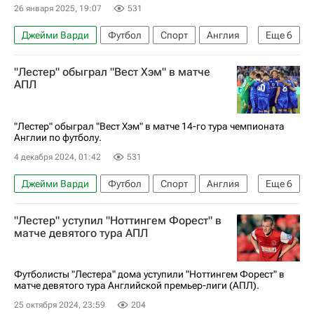
26 января 2025, 19:07
531
Джейми Варди
Футбол
Спорт
Англия
Еще
6
Лондон
Ришарлисон
Тоттенхэм Хотспур
"Лестер" обыграл "Вест Хэм" в матче
Лестер Сити
Брентфорд
АПЛ
АПЛ 2026-2027 (Чемпионат Англии по футболу)
"Лестер" обыграл "Вест Хэм" в матче 14-го тура чемпионата
Англии по футболу.
4 декабря 2024, 01:42
531
Джейми Варди
Футбол
Спорт
Англия
Еще
6
Руд ван Нистелрой
Патсон Дака
"Лестер" уступил "Ноттингем Форест" в
Лестер Сити
Вест Хэм (до 21 года)
матче девятого тура АПЛ
Манчестер Юнайтед
АПЛ 2026-2027 (Чемпионат Англии по футболу)
Футболисты "Лестера" дома уступили "Ноттингем Форест" в
матче девятого тура Английской премьер-лиги (АПЛ).
25 октября 2024, 23:59
204