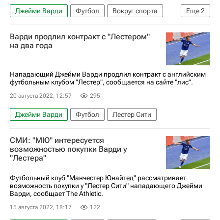
Джейми Варди
Футбол
Вокруг спорта
Еще
2
Лестер Сити
Уэйн Руни
Варди продлил контракт с "Лестером"
на два года
Нападающий Джейми Варди продлил контракт с английским
футбольным клубом "Лестер", сообщается на сайте "лис".
20 августа 2022, 12:57
295
Джейми Варди
Футбол
Лестер Сити
СМИ: "МЮ" интересуется
возможностью покупки Варди у
"Лестера"
Футбольный клуб "Манчестер Юнайтед" рассматривает
возможность покупки у "Лестер Сити" нападающего Джейми
Варди, сообщает The Athletic.
15 августа 2022, 18:17
122