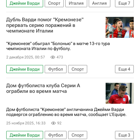
Джейми Варди
Спорт
Италия
Англия
Еще
7
Серия А 2026-2027 (Чемпионат Италии по футболу)
Дубль Варди помог "Кремонезе"
Футбол
Майк Меньян
Лаутаро Мартинес
прервать серию поражений в
чемпионате Италии
Милан
Лестер Сити
Кремонезе
"Кремонезе" обыграл "Болонью" в матче 13-го тура
чемпионата Италии по футболу.
2 декабря 2025, 00:57
473
Джейми Варди
Футбол
Спорт
Еще
4
Риккардо Орсолини
Кремонезе
Болонья
Дом футболиста клуба Серии А
Серия А 2026-2027 (Чемпионат Италии по футболу)
ограбили во время матча
Дом футболиста "Кремонезе" англичанина Джейми Варди
подвергся ограблению во время матча, сообщает L'Equipe.
25 ноября 2025, 16:33
92
Джейми Варди
Футбол
Спорт
Еще
3