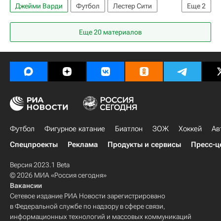
Джейми Варди
Футбол
Лестер Сити
Еще
2
Манчестер Юнайтед
Еще 20 материалов
Футбольные трансферы и слухи
Футбол
Фигурное катание
Биатлон
ЗОЖ
Хоккей
Ав
Спецпроекты
Реклама
Продукты и сервисы
Пресс-ц
Версия 2023.1 Beta
© 2026 МИА «Россия сегодня»
Вакансии
Сетевое издание РИА Новости зарегистрировано
в Федеральной службе по надзору в сфере связи,
информационных технологий и массовых коммуникаций