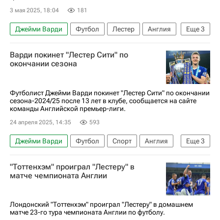
3 мая 2025, 18:04
181
Джейми Варди
Футбол
Лестер
Англия
Еще
3
Лестер Сити
Саутгемптон
Варди покинет "Лестер Сити" по
АПЛ 2026-2027 (Чемпионат Англии по футболу)
окончании сезона
Футболист Джейми Варди покинет "Лестер Сити" по окончании
сезона-2024/25 после 13 лет в клубе, сообщается на сайте
команды Английской премьер-лиги.
24 апреля 2025, 14:35
593
Джейми Варди
Футбол
Спорт
Англия
Еще
3
Лестер Сити
Флитвуд Таун
Ипсвич Таун
"Тоттенхэм" проиграл "Лестеру" в
матче чемпионата Англии
Лондонский "Тоттенхэм" проиграл "Лестеру" в домашнем
матче 23-го тура чемпионата Англии по футболу.