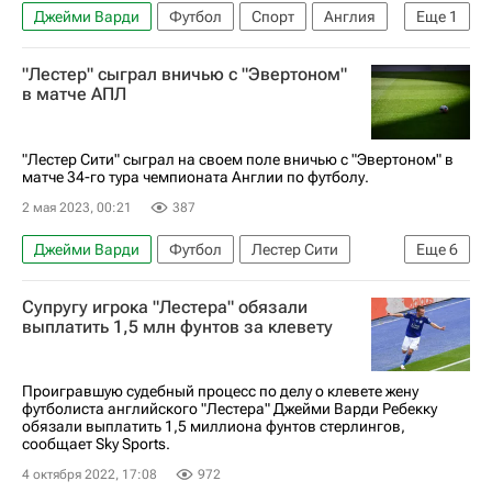
Джейми Варди
Футбол
Спорт
Англия
Еще
1
Чемпионшип 2025-2026
"Лестер" сыграл вничью с "Эвертоном"
в матче АПЛ
"Лестер Сити" сыграл на своем поле вничью с "Эвертоном" в
матче 34-го тура чемпионата Англии по футболу.
2 мая 2023, 00:21
387
Джейми Варди
Футбол
Лестер Сити
Еще
6
Чаглар Сеюнджю
Алекс Ивоби
Спорт
Супругу игрока "Лестера" обязали
Эвертон
Лидс Юнайтед
выплатить 1,5 млн фунтов за клевету
АПЛ 2026-2027 (Чемпионат Англии по футболу)
Проигравшую судебный процесс по делу о клевете жену
футболиста английского "Лестера" Джейми Варди Ребекку
обязали выплатить 1,5 миллиона фунтов стерлингов,
сообщает Sky Sports.
4 октября 2022, 17:08
972