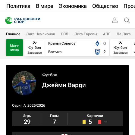
Политика
В мире
Экономика
Общество
Про
Главное
Лига Чемпионов
РПЛ
Лига Европы
АПЛ
Ла Лига
0
Крылья Советов
Матч-
Футбол
Футбол
центр
2
Балтика
Завершен
Завершен
Футбол
Джейми Варди
Серия А
2025/2026
Игры
Голы
Карточки
29
7
5
–