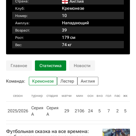
Англия
Страна:
Кремонезе
Клуб:
10
Номер:
Нападающий
Амплуа:
39
Возраст:
179 см
Рост:
74 кг
Вес:
Главное
Статистика
Новости
Команда:
Кремонезе
Лестер
Англия
сезон
турнир
стадия
матчи
мин
осн
внз
гол
пас
жк
кк
Серия
Серия
2025/2026
29
2106
24
5
7
2
5
А
А
Футбольная сказка на все времена: