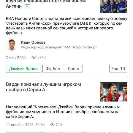
клуб из провинции стал чемпионом
Англии
РИА Новости Спорт с ностальгией вспоминает великую победу
"Лестера" в Английской премьер-лиге (АПЛ), которую по сей
день называют главной сенсацией в истории мирового
футбола.
Иван Орехов
Редактор-корреспондент РИА Новости Спорт
2 мая, 07:00
3740
Джейми Варди
Футбол
Спорт
Еще
10
Спорт — видео
Авторы РИА Новости Спорт
Варди признали лучшим игроком
Материалы РИА Спорт
ноября в Серии A
АПЛ 2026-2027 (Чемпионат Англии по футболу)
Лестер Сити
Клаудио Раньери
Нападающий "Кремонезе" Джейми Варди признан лучшим
футболистом чемпионата Италии в ноябре, сообщается на
Каспер Шмейхель
Роберт Хут
сайте Серии А.
Н'Голо Канте
Рияд Марез
11 декабря 2025, 20:54
214