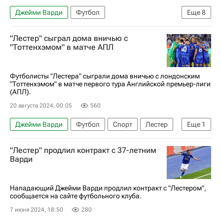
Джейми Варди
Футбол
Еще
8
Вест Хэм (до 21 года)
Ипсвич Таун
"Лестер" сыграл дома вничью с
Ноттингем Форест
Крис Вуд
"Тоттенхэмом" в матче АПЛ
Тедди Шерингем
Лестер
Спорт
АПЛ 2026-2027 (Чемпионат Англии по футболу)
Футболисты "Лестера" сыграли дома вничью с лондонским
"Тоттенхэмом" в матче первого тура Английской премьер-лиги
(АПЛ).
20 августа 2024, 00:05
560
Джейми Варди
Футбол
Спорт
Лестер
Еще
1
АПЛ 2026-2027 (Чемпионат Англии по футболу)
"Лестер" продлил контракт с 37-летним
Варди
Нападающий Джейми Варди продлил контракт с "Лестером",
сообщается на сайте футбольного клуба.
7 июня 2024, 18:50
280