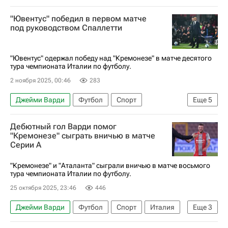
Кремонезе
Лестер Сити
"Ювентус" победил в первом матче
Серия А 2026-2027 (Чемпионат Италии по футболу)
под руководством Спаллетти
"Ювентус" одержал победу над "Кремонезе" в матче десятого
тура чемпионата Италии по футболу.
2 ноября 2025, 00:46
283
Джейми Варди
Футбол
Спорт
Еще
5
Филип Костич
Лучано Спаллетти
Ювентус
Дебютный гол Варди помог
Кремонезе
"Кремонезе" сыграть вничью в матче
Серии А
Серия А 2026-2027 (Чемпионат Италии по футболу)
"Кремонезе" и "Аталанта" сыграли вничью в матче восьмого
тура чемпионата Италии по футболу.
25 октября 2025, 23:46
446
Джейми Варди
Футбол
Спорт
Италия
Еще
3
Аталанта
Кремонезе